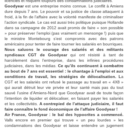
licenciés et risquent toujours des condamnations judiciaires.
Goodyear
est une entreprise moins connue. Le conflit à Amiens
dure depuis 7 ans. Le pouvoir et sa justice de classe attaquent à
froid, à la fin de l’affaire avec la volonté manifeste de criminaliser
l’action syndicale. Le cas est aussi très politique puisque Hollande
dans sa campagne de 2012 avait promis de faire « son possible
» pour préserver l’emploi (pas vraiment un mensonge !) puis que
le ministre Montebourg s’est compromis avec des patrons
américains pour tenter de faire tourner les salariés en bourriques.
Nous saluons le courage des salariés et des militants
syndicaux CGT de Goodyear
qui ont résisté à tant de
harcèlement dans l’entreprise, dans les infinies procédures
judiciaires, dans les médias.
Ce qu’ils continuent à combattre
au bout de 7 ans est essentiel : le chantage à l’emploi et aux
conditions de travail, les stratégies de délocalisation. L
a
CGT et les salariés ont refusé le passage au travail en « 4X8 »
qui aurait détruit leur vie privée et leur santé mais pas du tout
sauvé l’usine d’Amiens-Nord que Goodyear avait de toute façon
l’intention de liquider et délocaliser, en faisant payer les salariés
et les collectivités.
A contrepied de l’attaque judiciaire, il faut
faire connaître le fond économique de l’affaire Goodyear !
Air France, Goodyear : le bal des hypocrites a commencé.
Valls encore en premier qui trouve « un peu lourdes » les
condamnations des Goodyear et laisse entendre un jugement