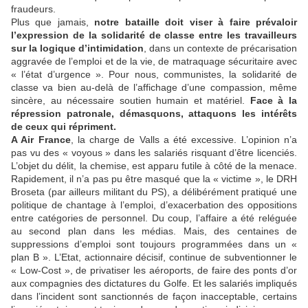
fraudeurs.
Plus que jamais,
notre bataille doit viser à faire prévaloir
l’expression de la solidarité de classe entre les travailleurs
sur la logique d’intimidation
, dans un contexte de précarisation
aggravée de l’emploi et de la vie, de matraquage sécuritaire avec
« l’état d’urgence ». Pour nous, communistes, la solidarité de
classe va bien au-delà de l’affichage d’une compassion, même
sincère, au nécessaire soutien humain et matériel.
Face à la
répression patronale, démasquons, attaquons les intérêts
de ceux qui répriment.
A Air France
, la charge de Valls a été excessive. L’opinion n’a
pas vu des « voyous » dans les salariés risquant d’être licenciés.
L’objet du délit, la chemise, est apparu futile à côté de la menace.
Rapidement, il n’a pas pu être masqué que la « victime », le DRH
Broseta (par ailleurs militant du PS), a délibérément pratiqué une
politique de chantage à l’emploi, d’exacerbation des oppositions
entre catégories de personnel. Du coup, l’affaire a été reléguée
au second plan dans les médias. Mais, des centaines de
suppressions d’emploi sont toujours programmées dans un «
plan B ». L’Etat, actionnaire décisif, continue de subventionner le
« Low-Cost », de privatiser les aéroports, de faire des ponts d’or
aux compagnies des dictatures du Golfe. Et les salariés impliqués
dans l’incident sont sanctionnés de façon inacceptable, certains