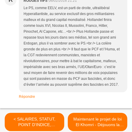
ROUGES VIFS
06/02/2016 21:21
Le PS, comme EELV, est un parti de droite, ultralibéral
Hyperatlantiste, au service exclusif des gros milliardaires
mafieux et du grand capital mondialisé. Hollandel finira
comme louis XVI, Nicolas II, Mussolini, Franco, Hitler,
Pinochet, Al Capone, etc…<br /> Plus Hollande passe et
repasse tous les jours dans ses médias, tel son grand ami
Erdogan, plus il va sombrer avec le PS.<br /> La colère
gronde de plus en plus.<br /> Il faut que le PCF et l’Huma, et
la CGT redeviennent communistes, marxistes et
révolutionnaires, pour mettre à bat le capitalisme, mafieux,
impérialiste avec ses bras armés, l’UE/Otan/Euro : c’est le
seul moyen de faire revenir des millions de voix populaires
qui sont passées en masse du PCF aux fascistes, et donc
d’éviter l’arrivée au pouvoir suprême des fascistes en 2017.
Répondre
< SALAIRES, STATUT,
Maintenant le projet de loi
POINT D’INDICE,
El Khomri - Déjouons la
SERVICES PUBLICS,
rafale de mauvais coups