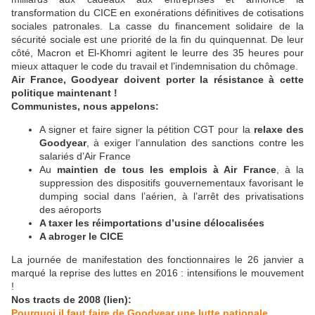
transformation du CICE en exonérations définitives de cotisations
sociales patronales. La casse du financement solidaire de la
sécurité sociale est une priorité de la fin du quinquennat. De leur
côté, Macron et El-Khomri agitent le leurre des 35 heures pour
mieux attaquer le code du travail et l’indemnisation du chômage.
Air France, Goodyear doivent porter la résistance à cette
politique maintenant !
Communistes, nous appelons:
A signer et faire signer la pétition CGT pour la
relaxe des
Goodyear
, à exiger l’annulation des sanctions contre les
salariés d’Air France
Au
maintien de tous les emplois à Air France
, à la
suppression des dispositifs gouvernementaux favorisant le
dumping social dans l’aérien, à l’arrêt des privatisations
des aéroports
A taxer les réimportations d’usine délocalisées
A abroger le CICE
La journée de manifestation des fonctionnaires le 26 janvier a
marqué la reprise des luttes en 2016 : intensifions le mouvement
!
Nos tracts de 2008 (lien):
Pourquoi il faut faire de Goodyear une lutte nationale.