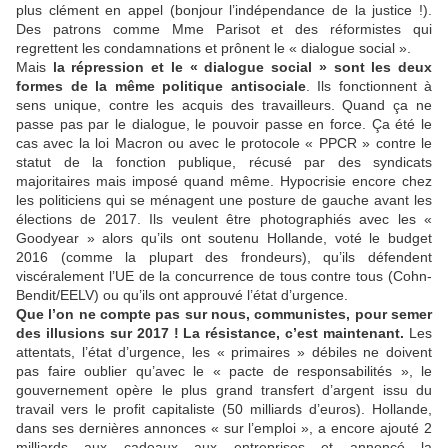
plus clément en appel (bonjour l’indépendance de la justice !).
Des patrons comme Mme Parisot et des réformistes qui
regrettent les condamnations et prônent le « dialogue social ».
Mais
la répression et le « dialogue social » sont les deux
formes de la même politique antisociale
. Ils fonctionnent à
sens unique, contre les acquis des travailleurs. Quand ça ne
passe pas par le dialogue, le pouvoir passe en force. Ça été le
cas avec la loi Macron ou avec le protocole « PPCR » contre le
statut de la fonction publique, récusé par des syndicats
majoritaires mais imposé quand même. Hypocrisie encore chez
les politiciens qui se ménagent une posture de gauche avant les
élections de 2017. Ils veulent être photographiés avec les «
Goodyear » alors qu’ils ont soutenu Hollande, voté le budget
2016 (comme la plupart des frondeurs), qu’ils défendent
viscéralement l’UE de la concurrence de tous contre tous (Cohn-
Bendit/EELV) ou qu’ils ont approuvé l’état d’urgence.
Que l’on ne compte pas sur nous, communistes, pour semer
des illusions sur 2017 ! La résistance, c’est maintenant.
Les
attentats, l’état d’urgence, les « primaires » débiles ne doivent
pas faire oublier qu’avec le « pacte de responsabilités », le
gouvernement opère le plus grand transfert d’argent issu du
travail vers le profit capitaliste (50 milliards d’euros). Hollande,
dans ses dernières annonces « sur l’emploi », a encore ajouté 2
milliards aux cadeaux aux entreprises et annoncé la