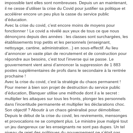
impossible tant elles sont nombreuses. Depuis un an maintenant,
il ne cesse d’utiliser la crise du Covid pour justifier sa politique et
accélérer encore un peu plus la casse du service public
d’éducation.
Avec la crise du covid, c’est encore moins de moyens pour
fonctionner ! Le covid a révélé aux yeux de tous ce que nous
dénonçons depuis des années : les classes sont surchargées, les
établissements trop petits et les personnels (enseignant,
nettoyage, cantine, administration...) en sous-effectif. Au lieu
d’annoncer un vaste plan de recrutement et de construction pour
répondre aux besoins, c’est tout l’inverse qui se passe. Le
gouvernement vient ainsi d’annoncer la suppression de 1 883
postes supplémentaires de profs dans le secondaire à la rentrée
prochaine !
Avec la crise du covid, c’est la stratégie du chaos permanent !
Pour mener à bien son projet de destruction du service public
d’éducation, Blanquer utilise une méthode dont il a le secret :
multiplier les attaques sur tous les fronts, plonger les personnels
dans l’incertitude permanente et multiplier les déclarations choc.
Son objectif ? Aboutir à un chaos généralisé pour démobiliser.
Depuis le début de la crise du covid, les revirements, mensonges
et provocations ne se comptent plus. Le ministre joue malgré tout
un jeu dangereux car les enseignants ne sont pas dupes. Un tel
niveau de rejet des politiques du gouvernement ne s’était pas