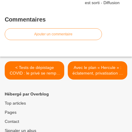
Commentaires
Ajouter un commentaire
< Tests de dépistage
Avec le plan « Hercule » :
COVID : le privé se remplit
éclatement, privatisation et
les poches sur le dos de la
envolée des tarifs EDF >
Sécurité Sociale
Hébergé par Overblog
Top articles
Pages
Contact
Signaler un abus