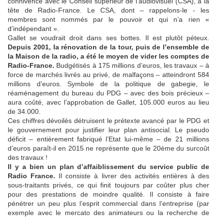
connivence avec le Conseil supérieur de l’audiovisuel (CSA), à la
tête de Radio-France. Le CSA, dont – rappelons-le - les
membres sont nommés par le pouvoir et qui n’a rien «
d’indépendant ».
Gallet se voudrait droit dans ses bottes. Il est plutôt péteux.
Depuis 2001, la rénovation de la tour, puis de l’ensemble de
la Maison de la radio, a été le moyen de vider les comptes de
Radio-France.
Budgétisés à 175 millions d’euros, les travaux – à
force de marchés livrés au privé, de malfaçons – atteindront 584
millions d’euros. Symbole de la politique de gabegie, le
réaménagement du bureau du PDG – avec des bois précieux –
aura coûté, avec l’approbation de Gallet, 105.000 euros au lieu
de 34.000.
Ces chiffres dévoilés détruisent le prétexte avancé par le PDG et
le gouvernement pour justifier leur plan antisocial. Le pseudo
déficit – entièrement fabriqué l’Etat lui-même – de 21 millions
d’euros paraît-il en 2015 ne représente que le 20ème du surcoût
des travaux !
Il y a bien un plan d’affaiblissement du service public de
Radio France.
Il consiste à livrer des activités entières à des
sous-traitants privés, ce qui finit toujours par coûter plus cher
pour des prestations de moindre qualité. Il consiste à faire
pénétrer un peu plus l’esprit commercial dans l’entreprise (par
exemple avec le mercato des animateurs ou la recherche de