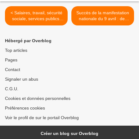
< Salaires, travail, sécurité
Succès de la manifestation
sociale, services publics,
nationale du 9 avril : des
logement : La rupture
militants, des salariés,
politique passe par les
disposés, décidés à
luttes !
affronter la politique du
Hébergé par Overblog
Medef >
Top articles
Pages
Contact
Signaler un abus
C.G.U.
Cookies et données personnelles
Préférences cookies
Voir le profil de sur le portail Overblog
Créer un blog sur Overblog