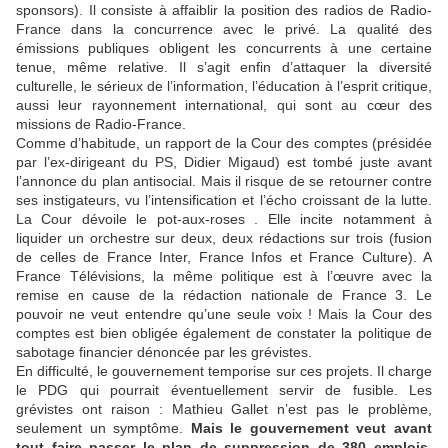
sponsors). Il consiste à affaiblir la position des radios de Radio-
France dans la concurrence avec le privé. La qualité des
émissions publiques obligent les concurrents à une certaine
tenue, même relative. Il s’agit enfin d’attaquer la diversité
culturelle, le sérieux de l’information, l’éducation à l’esprit critique,
aussi leur rayonnement international, qui sont au cœur des
missions de Radio-France.
Comme d’habitude, un rapport de la Cour des comptes (présidée
par l’ex-dirigeant du PS, Didier Migaud) est tombé juste avant
l’annonce du plan antisocial. Mais il risque de se retourner contre
ses instigateurs, vu l’intensification et l’écho croissant de la lutte.
La Cour dévoile le pot-aux-roses . Elle incite notamment à
liquider un orchestre sur deux, deux rédactions sur trois (fusion
de celles de France Inter, France Infos et France Culture). A
France Télévisions, la même politique est à l’œuvre avec la
remise en cause de la rédaction nationale de France 3. Le
pouvoir ne veut entendre qu’une seule voix ! Mais la Cour des
comptes est bien obligée également de constater la politique de
sabotage financier dénoncée par les grévistes.
En difficulté, le gouvernement temporise sur ces projets. Il charge
le PDG qui pourrait éventuellement servir de fusible. Les
grévistes ont raison : Mathieu Gallet n’est pas le problème,
seulement un symptôme.
Mais le gouvernement veut avant
tout faire passer le plan de suppression de 380 emplois,