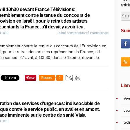
artic
vril 10h30 devant France Télévisions:
emblement contre la tenue du concours de
ovision en Israël, pour le retrait des artistes
sentants la France, s'il devait y avoir lieu.
Suiv
il 2019
Publié dans
#Solidarité internationale
emblement contre la tenue du concours de l'Eurovision en
l, pour le retrait des artistes représentant la France, s'il
, ce samedi 27 avril, à 10h30, dans le 15ème, devant le
Repost
0
Lien
Viv
ration des services d'urgences: indissociable de
taque contre le service public, en aval et en amont.
Jeu
ce imminente sur le centre de santé Viala
il 2019
Soli