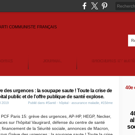
GORIES
JOURNAL
BROCHURES ET MATÉ
40e
e des urgences : la soupape saute ! Toute la crise de
pital public et de l’offre publique de santé explose.
il 2019
Publié dans
#Santé - hôpital - assurance maladie
,
#15ème
4
t PCF Paris 15: grève des urgences, AP-HP, HEGP, Necker,
al
es sur l'hôpital Vaugirard, défense du centre de santé
so
, financement de la Séurité sociale, annonces de Macron,
uzyn Grève des urgences : la soupape saute ! Toute la crise