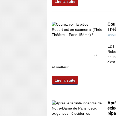
Lire la suite
Cour
Théâ
19 Avr
EDT p
Robe
…
nous 
c’est
et metteur...
Lire la suite
Aprè
exig
répa