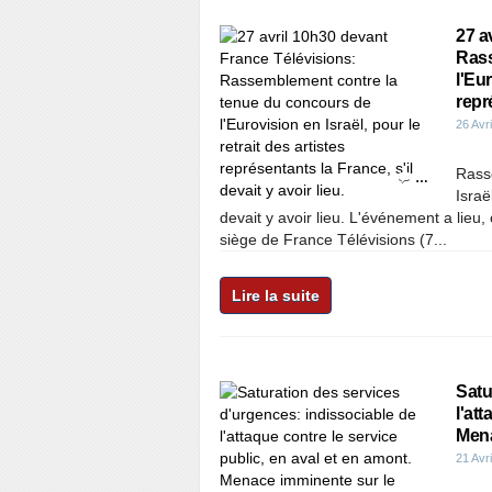
27 a
Rass
l'Eur
repré
26 Avr
Rass
…
Israë
devait y avoir lieu. L'événement a lieu
siège de France Télévisions (7...
Lire la suite
Satu
l'at
Mena
21 Avr