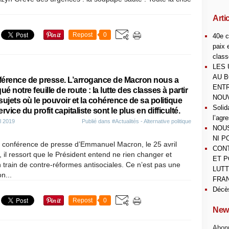
Arti
Repost
0
40e c
paix 
class
LES 
AU B
érence de presse. L’arrogance de Macron nous a
ENTR
ué notre feuille de route : la lutte des classes à partir
NOUV
sujets où le pouvoir et la cohérence de sa politique
Solid
rvice du profit capitaliste sont le plus en difficulté.
l’agr
il 2019
Publié dans
#Actualités - Alternative politique
NOUS
NI P
a conférence de presse d’Emmanuel Macron, le 25 avril
CONT
 il ressort que le Président entend ne rien changer et
ET P
n train de contre-réformes antisociales. Ce n’est pas une
LUTT
n...
FRAN
Décè
Repost
0
News
Abonn