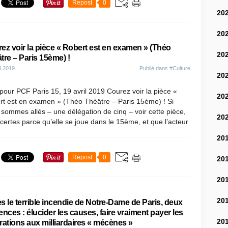
Repost
0
20
20
ez voir la pièce « Robert est en examen » (Théo
20
tre – Paris 15ème) !
il 2019
Publié dans
#Culture
20
our PCF Paris 15, 19 avril 2019 Courez voir la pièce «
20
rt est en examen » (Théo Théâtre – Paris 15ème) ! Si
sommes allés – une délégation de cinq – voir cette pièce,
20
 certes parce qu’elle se joue dans le 15ème, et que l’acteur
20
Repost
0
20
20
20
s le terrible incendie de Notre-Dame de Paris, deux
ences : élucider les causes, faire vraiment payer les
20
rations aux milliardaires « mécènes »