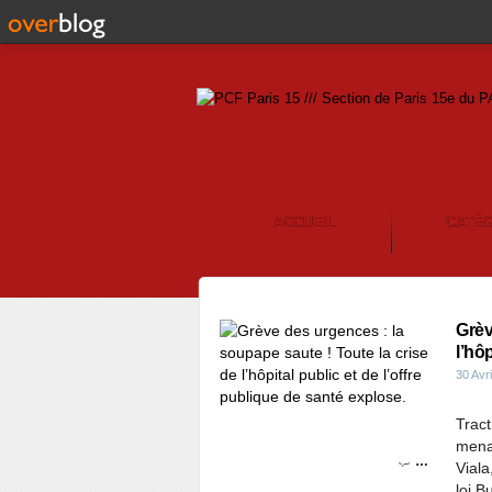
ACCUEIL
CATÉ
CONTACT
Grèv
l’hô
30 Avr
Trac
menac
…
Viala
loi B