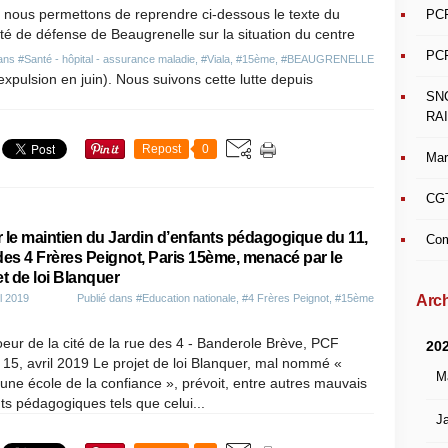
 nous permettons de reprendre ci-dessous le texte du
PCF
é de défense de Beaugrenelle sur la situation du centre
PCF
dans
#Santé - hôpital - assurance maladie
,
#Viala
,
#15ème
,
#BEAUGRENELLE
expulsion en juin). Nous suivons cette lutte depuis
SN
RAI
Repost
0
Mar
CGT
 le maintien du Jardin d’enfants pédagogique du 11,
Com
des 4 Frères Peignot, Paris 15ème, menacé par le
et de loi Blanquer
Arch
il 2019
Publié dans
#Education nationale
,
#4 Frères Peignot
,
#15ème
eur de la cité de la rue des 4 - Banderole Brève, PCF
20
 15, avril 2019 Le projet de loi Blanquer, mal nommé «
M
une école de la confiance », prévoit, entre autres mauvais
nts pédagogiques tels que celui...
Ja