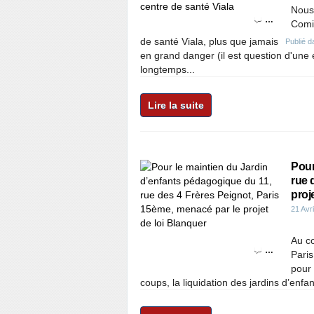
Nous
…
Comit
de santé Viala, plus que jamais
Publié 
en grand danger (il est question d'une 
longtemps...
Lire la suite
Pour
rue 
proj
21 Avr
Au co
…
Paris
pour 
coups, la liquidation des jardins d’enfa