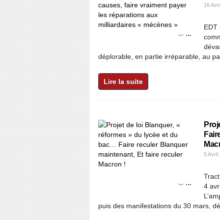
16 Avr
EDT 
…
comme
déva
déplorable, en partie irréparable, au pat
Lire la suite
Proj
Fair
Macr
5 Avril
Tract
…
4 avr
L’amp
puis des manifestations du 30 mars, dés