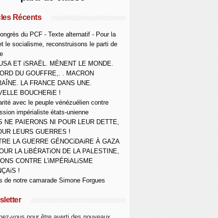
cles Récents
ongrès du PCF - Texte alternatif - Pour la
et le socialisme, reconstruisons le parti de
e
USA ET iSRAËL. MÈNENT LE MONDE.
ORD DU GOUFFRE,. . MACRON
AÎNE. LA FRANCE DANS UNE.
ELLE BOUCHERiE !
arité avec le peuple vénézuélien contre
ession impérialiste états-unienne
 NE PAIERONS NI POUR LEUR DETTE,
OUR LEURS GUERRES !
RE LA GUERRE GÉNOCiDAiRE À GAZA
OUR LA LiBÉRATiON DE LA PALESTINE,
ONS CONTRE L'iMPÉRiALiSME
ÇAiS !
s de notre camarade Simone Forgues
letter
ez-vous pour être averti des nouveaux