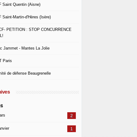
 Saint Quentin (Aisne)
 Saint-Martin-d'Hères (Isère)
CF- PETITION : STOP CONCURRENCE
L!
c Jammet - Mantes La Jolie
 Paris
ité de défense Beaugrenelle
ives
26
ars
2
nvier
1