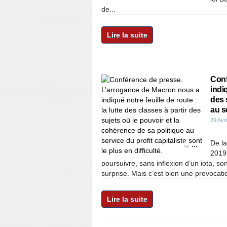
de...
Lire la suite
Conf
indiq
des 
au se
29 Avr
De l
…
2019,
poursuivre, sans inflexion d’un iota, so
surprise. Mais c’est bien une provocatio
Lire la suite