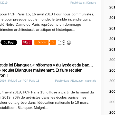
il 2019
Publié dans
#Culture
20
pour PCF Paris 15, 16 avril 2019 Pour nous communistes,
20
 pour presque tout le monde, le terrible incendie qui a
sté Notre-Dame de Paris représente un dommage
20
rimoine architectural, artistique et historique...
20
Repost
0
20
20
et de loi Blanquer, « réformes » du lycée et du bac…
e reculer Blanquer maintenant, Et faire reculer
20
on !
20
 2019
, Rédigé par PCF Paris 15
Publié dans
#Education nationale
20
, 4 avril 2019, PCF Paris 15, diffusé à partir de la manif du
il 2019. 70% de grévistes dans les écoles parisiennes!
20
leur de la grève dans l’éducation nationale le 19 mars,
tabilisent Blanquer. Malgré...
20