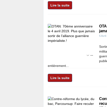
Lire la suite
OTAN
jamai
5 Avril
Sorti
milit
…
guerr
publi
entièrement...
Lire la suite
Cont
recu