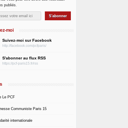
les publiés.
ez-moi
Suivez-moi sur Facebook
http://facebook.com/pcfparis/
S'abonner au flux RSS
https://pcf-paris15.fr/rss
s
e Le PCF
nesse Communiste Paris 15
darité internationale