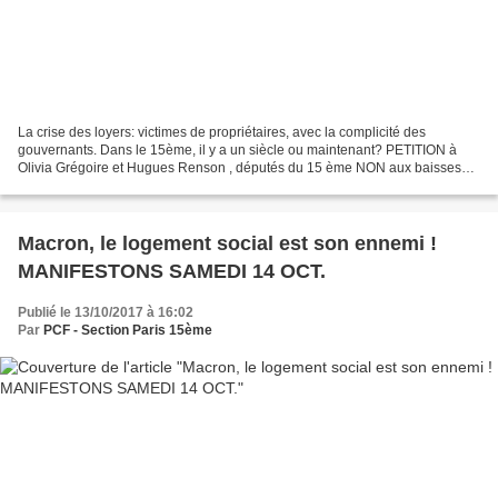
La crise des loyers: victimes de propriétaires, avec la complicité des
gouvernants. Dans le 15ème, il y a un siècle ou maintenant? PETITION à
Olivia Grégoire et Hugues Renson , députés du 15 ème NON aux baisses
d’APL et au budget de saccage des moyens...
Macron, le logement social est son ennemi !
MANIFESTONS SAMEDI 14 OCT.
Publié le 13/10/2017 à 16:02
Par
PCF - Section Paris 15ème