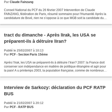
Par
Claude Fainzang
Conseil National du PCF du 26 février 2007 Intervention de Claude
FAINZANG, fédération de Paris, résumé sommaire pour l'Humanité Après la
candidature de Bové, rien ne s’oppose à ce que MGB soit la candidate du
PCF. Je renvoie à l’appel de communistes...
tract du dimanche - Après lIrak, les USA se
préparent-ils à détruire lIran?
Publié le 25/02/2007 à 10:13
Par
PCF - Section Paris 15ème
Après l’Irak, les USA se préparent-ils à détruire l’Iran? 2007: la France doit
conserver son indépendance en matière de politique étrangère et agir pour
la paix! A u printemps 2003, la population française, comme de nombreux
autres peuples, se mobilisait...
Interview de Sarkozy: déclaration du PCF RATP
BUS
Publié le 21/02/2007 à 20:12
Par
PCF - RATP BUS