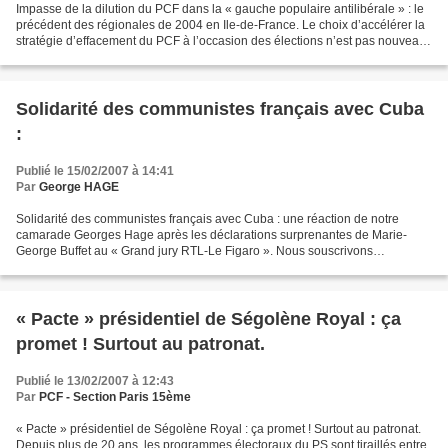
Impasse de la dilution du PCF dans la « gauche populaire antilibérale » : le
précédent des régionales de 2004 en Ile-de-France. Le choix d’accélérer la
stratégie d’effacement du PCF à l’occasion des élections n’est pas nouveau.
En 1999, la direction du...
Solidarité des communistes français avec Cuba
:
Publié le 15/02/2007 à 14:41
Par
George HAGE
Solidarité des communistes français avec Cuba : une réaction de notre
camarade Georges Hage après les déclarations surprenantes de Marie-
George Buffet au « Grand jury RTL-Le Figaro ». Nous souscrivons
pleinement à la position exprimée par notre camarade....
« Pacte » présidentiel de Ségolène Royal : ça
promet ! Surtout au patronat.
Publié le 13/02/2007 à 12:43
Par
PCF - Section Paris 15ème
« Pacte » présidentiel de Ségolène Royal : ça promet ! Surtout au patronat.
Depuis plus de 20 ans, les programmes électoraux du PS sont tiraillés entre