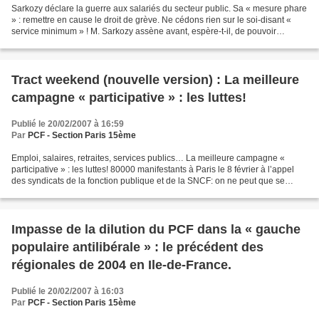
Sarkozy déclare la guerre aux salariés du secteur public. Sa « mesure phare
» : remettre en cause le droit de grève. Ne cédons rien sur le soi-disant «
service minimum » ! M. Sarkozy assène avant, espère-t-il, de pouvoir
matraquer. Sa méthode : monter...
Tract weekend (nouvelle version) : La meilleure
campagne « participative » : les luttes!
Publié le 20/02/2007 à 16:59
Par
PCF - Section Paris 15ème
Emploi, salaires, retraites, services publics… La meilleure campagne «
participative » : les luttes! 80000 manifestants à Paris le 8 février à l’appel
des syndicats de la fonction publique et de la SNCF: on ne peut que se
féliciter qu’il n’y ait pas de...
Impasse de la dilution du PCF dans la « gauche
populaire antilibérale » : le précédent des
régionales de 2004 en Ile-de-France.
Publié le 20/02/2007 à 16:03
Par
PCF - Section Paris 15ème