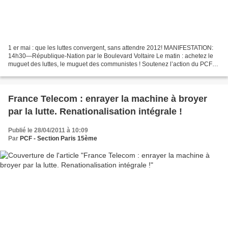
1 er mai : que les luttes convergent, sans attendre 2012! MANIFESTATION:
14h30—République-Nation par le Boulevard Voltaire Le matin : achetez le
muguet des luttes, le muguet des communistes ! Soutenez l’action du PCF
dans le 15ème arrondissement ! Points...
France Telecom : enrayer la machine à broyer
par la lutte. Renationalisation intégrale !
Publié le 28/04/2011 à 10:09
Par
PCF - Section Paris 15ème