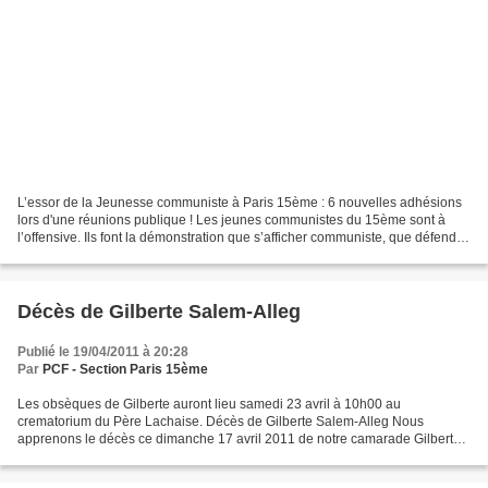
L’essor de la Jeunesse communiste à Paris 15ème : 6 nouvelles adhésions
lors d'une réunions publique ! Les jeunes communistes du 15ème sont à
l’offensive. Ils font la démonstration que s’afficher communiste, que défendre
des idées communistes, cela rassemble...
Décès de Gilberte Salem-Alleg
Publié le 19/04/2011 à 20:28
Par
PCF - Section Paris 15ème
Les obsèques de Gilberte auront lieu samedi 23 avril à 10h00 au
crematorium du Père Lachaise. Décès de Gilberte Salem-Alleg Nous
apprenons le décès ce dimanche 17 avril 2011 de notre camarade Gilberte
Salem. Notre tristesse est immense. Notre première...