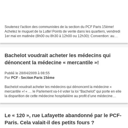
Soutenez l'action des communistes de la section du PCF Paris 15ème!
Achetez le muguet de la Lutte! Points de vente dans les quartiers, vendredi
1er mai en matinée (8h00 ou 8h30 à 12h00 ou 12h30): Convention: au
métro, près du Manège Motte-Piquet : vers...
Bachelot voudrait acheter les médecins qui
dénoncent la médecine « mercantile »!
Publié le 28/04/2009 à 08:55
Par
PCF - Section Paris 15ème
Bachelot voudrait acheter les médecins qui dénoncent la médecine «
mercantile »! « … le Parlement va-t-il voter la loi “Bachelot” qui porte en elle
la disparition de cette médecine hospitalière au profit d’une médecine
mercantile ? Le maître-mot n’est...
Le « 120 », rue Lafayette abandonné par le PCF-
Paris. Cela valait-il des petits fours ?