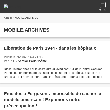
MENU
Accueil
» MOBILE.ARCHIVES
MOBILE.ARCHIVES
Libération de Paris 1944 - dans les hôpitaux
Publié le 26/08/2014 à 21:13
Par
PCF - Section Paris 15ème
Discours prononcé par le secrétaire du syndicat CGT de l'Hôpital Georges
Pompidou, en hommage au sacrifice des agents des hôpitaux Boucicaut,
Broussais et Laënnec morts dans la Résistance, pour la Libération de notre
pays. IL Y A 70 ANS PARIS SE LIBERAIT...
Emeutes à Ferguson : impossible de cacher le
modèle américain ! Exprimons notre
préoccupation !