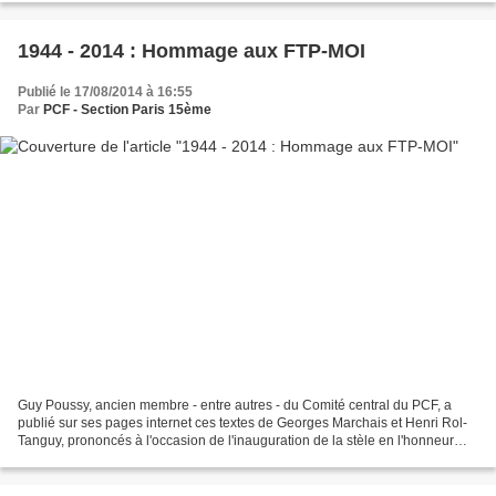
1944 - 2014 : Hommage aux FTP-MOI
Publié le 17/08/2014 à 16:55
Par
PCF - Section Paris 15ème
Guy Poussy, ancien membre - entre autres - du Comité central du PCF, a
publié sur ses pages internet ces textes de Georges Marchais et Henri Rol-
Tanguy, prononcés à l'occasion de l'inauguration de la stèle en l'honneur
des FTP-MOI en 1989. Ils nous semblent...