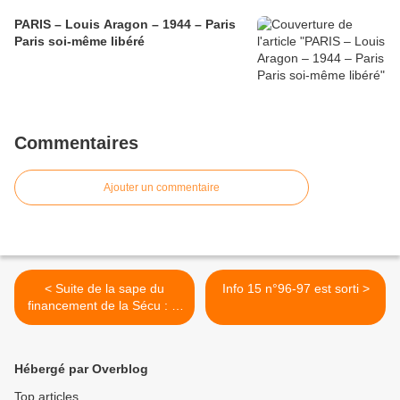
PARIS – Louis Aragon – 1944 – Paris
Paris soi-même libéré
Commentaires
Ajouter un commentaire
< Suite de la sape du
Info 15 n°96-97 est sorti >
financement de la Sécu : le
Conseil constitutionnel, la
droite, les « frondeurs »
veulent du sérieux et du
Hébergé par Overblog
durable !
Top articles