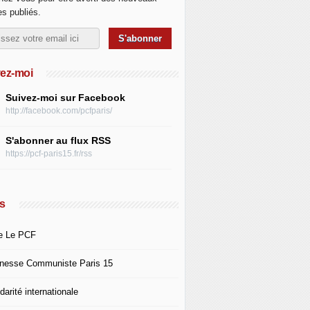
les publiés.
ez-moi
Suivez-moi sur Facebook
http://facebook.com/pcfparis/
S'abonner au flux RSS
https://pcf-paris15.fr/rss
s
e Le PCF
nesse Communiste Paris 15
darité internationale