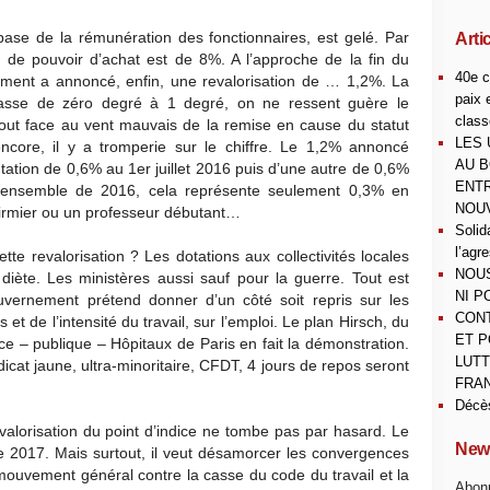
 base de la rémunération des fonctionnaires, est gelé. Par
Arti
e de pouvoir d’achat est de 8%. A l’approche de la fin du
40e c
ment a annoncé, enfin, une revalorisation de … 1,2%. La
paix 
asse de zéro degré à 1 degré, on ne ressent guère le
class
out face au vent mauvais de la remise en cause du statut
LES 
encore, il y a tromperie sur le chiffre. Le 1,2% annoncé
AU B
ntation de 0,6% au 1er juillet 2016 puis d’une autre de 0,6%
ENTR
r l’ensemble de 2016, cela représente seulement 0,3% en
NOUV
irmier ou un professeur débutant…
Solid
l’agr
tte revalorisation ? Les dotations aux collectivités locales
NOUS
diète. Les ministères aussi sauf pour la guerre. Tout est
NI P
vernement prétend donner d’un côté soit repris sur les
CONT
t de l’intensité du travail, sur l’emploi. Le plan Hirsch, du
ET P
ce – publique – Hôpitaux de Paris en fait la démonstration.
LUTT
dicat jaune, ultra-minoritaire, CFDT, 4 jours de repos seront
FRAN
Décè
valorisation du point d’indice ne tombe pas par hasard. Le
News
 2017. Mais surtout, il veut désamorcer les convergences
 mouvement général contre la casse du code du travail et la
Abonn