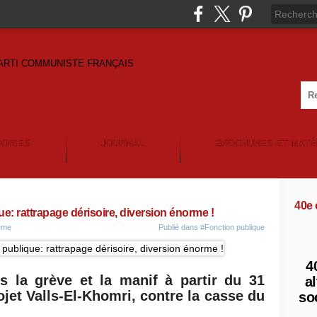
GORIES
JOURNAL
BROCHURES ET MATÉ
40e
ue: rattrapage dérisoire, diversion énorme !
5ème
Publié dans
#Fonction publique
4
s la grève et la manif à partir du 31
al
ojet Valls-El-Khomri, contre la casse du
so