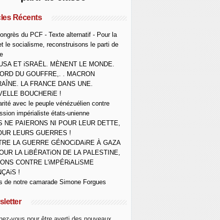
cles Récents
ongrès du PCF - Texte alternatif - Pour la
et le socialisme, reconstruisons le parti de
e
USA ET iSRAËL. MÈNENT LE MONDE.
ORD DU GOUFFRE,. . MACRON
AÎNE. LA FRANCE DANS UNE.
ELLE BOUCHERiE !
arité avec le peuple vénézuélien contre
ession impérialiste états-unienne
 NE PAIERONS NI POUR LEUR DETTE,
OUR LEURS GUERRES !
RE LA GUERRE GÉNOCiDAiRE À GAZA
OUR LA LiBÉRATiON DE LA PALESTINE,
ONS CONTRE L'iMPÉRiALiSME
ÇAiS !
s de notre camarade Simone Forgues
letter
ez-vous pour être averti des nouveaux