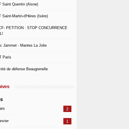
 Saint Quentin (Aisne)
 Saint-Martin-d'Hères (Isère)
CF- PETITION : STOP CONCURRENCE
L!
c Jammet - Mantes La Jolie
 Paris
ité de défense Beaugrenelle
ives
26
ars
2
nvier
1