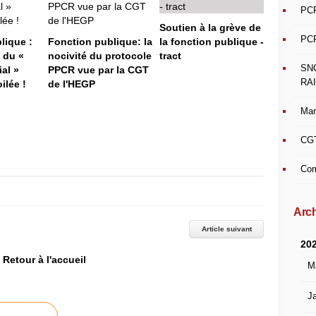
PCF
Soutien à la grève de
PCF
lique :
Fonction publique: la
la fonction publique -
 du «
nocivité du protocole
tract
SN
al »
PPCR vue par la CGT
RAI
ilée !
de l'HEGP
Mar
CGT
Com
Arch
Article suivant
20
Retour à l'accueil
M
Ja