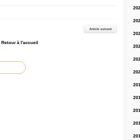
20
20
Article suivant
20
Retour à l'accueil
20
20
20
20
20
20
20
20