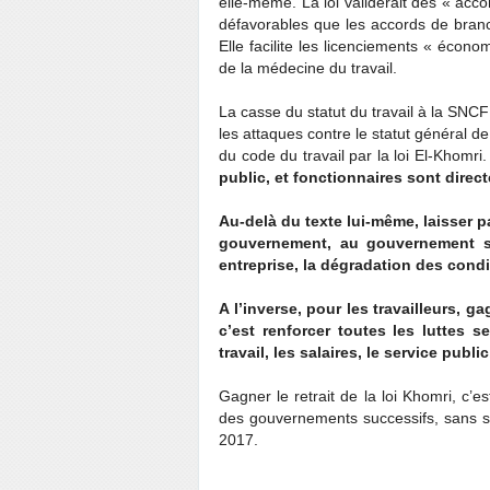
elle-même. La loi validerait des « acco
défavorables que les accords de branch
Elle facilite les licenciements « écono
de la médecine du travail.
La casse du statut du travail à la SNCF (
les attaques contre le statut général d
du code du travail par la loi El-Khomri.
public, et fonctionnaires sont direct
Au-delà du texte lui-même, laisser pa
gouvernement, au gouvernement sui
entreprise, la dégradation des condit
A l’inverse, pour les travailleurs, g
c’est renforcer toutes les luttes s
travail, les salaires, le service publ
Gagner le retrait de la loi Khomri, c’e
des gouvernements successifs, sans se 
2017.