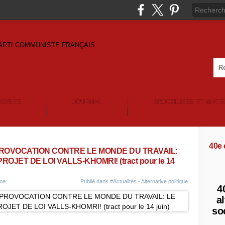
GORIES
JOURNAL
BROCHURES ET MATÉ
40e
PROVOCATION CONTRE LE MONDE DU TRAVAIL:
OJET DE LOI VALLS-KHOMRI! (tract pour le 14
ème
Publié dans
#Actualités - Alternative politique
4
al
so