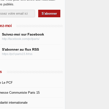
les publiés.
ez-moi
Suivez-moi sur Facebook
http://facebook.com/pcfparis/
S'abonner au flux RSS
https://pcf-paris15.fr/rss
s
e Le PCF
nesse Communiste Paris 15
darité internationale