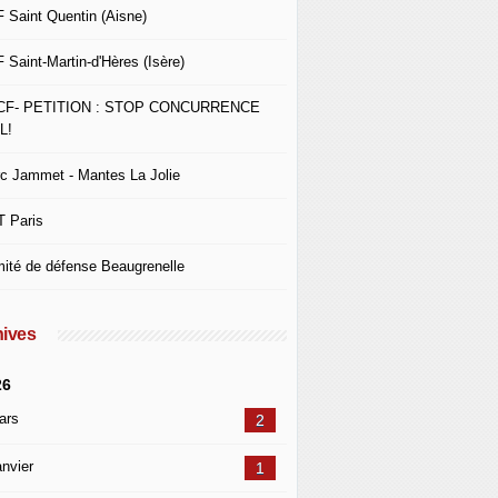
 Saint Quentin (Aisne)
 Saint-Martin-d'Hères (Isère)
CF- PETITION : STOP CONCURRENCE
L!
c Jammet - Mantes La Jolie
 Paris
ité de défense Beaugrenelle
ives
26
ars
2
nvier
1