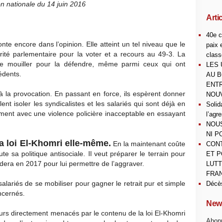
on nationale du 14 juin 2016
Arti
40e c
onte encore dans l’opinion. Elle atteint un tel niveau que le
paix 
té parlementaire pour la voter et a recours au 49-3. La
class
s se mouiller pour la défendre, même parmi ceux qui ont
LES 
édents.
AU B
ENTR
 à la provocation. En passant en force, ils espèrent donner
NOUV
ent isoler les syndicalistes et les salariés qui sont déjà en
Solid
épriment avec une violence policière inacceptable en essayant
l’agr
NOUS
NI P
a loi El-Khomri elle-même.
En la maintenant coûte
CONT
te sa politique antisociale. Il veut préparer le terrain pour
ET P
dera en 2017 pour lui permettre de l’aggraver.
LUTT
FRAN
salariés de se mobiliser pour gagner le retrait pur et simple
Décè
ncernés.
News
jours directement menacés par le contenu de la loi El-Khomri
Abonn