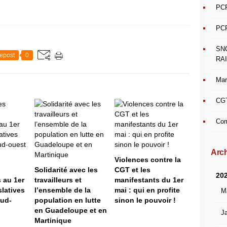
PCF
PCF
SN
epost
0
RAI
Mar
CGT
Com
Arch
Violences contre la
Solidarité avec les
CGT et les
20
 au 1er
travailleurs et
manifestants du 1er
slatives
l’ensemble de la
mai : qui en profite
M
sud-
population en lutte
sinon le pouvoir !
en Guadeloupe et en
Ja
Martinique