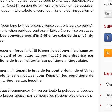
rds » d’entreprise, obtenus sous le chantage patronal, plus
artic
e. C’est l’inversion de la hiérarchie des normes sociales.
miques ». Elle sabote encore les missions de l’inspection et
pour faire le lit de la concurrence contre le service public),
Suiv
e la fonction publique sont assimilables à la remise en cause
Les convergences d’intérêt entre salariés du privé, du
es.
sser en force la loi El-Khomri, c’est ouvrir le champ au
vant et au patronat pour accélérer, entreprise par
ions de travail et toute leur politique antipopulaire.
agner maintenant le bras de fer contre Hollande et Valls,
Lien
ectorielles et locales pour l’emploi, les conditions de
ic, la réponse aux besoins.
Viv
st aussi commencer à inverser toute la politique antisociale
Jeu
laisser abuser par de nouvelles illusions électorales d’ici
Soli