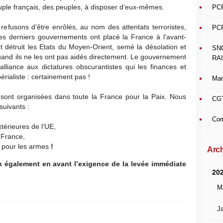
euple français, des peuples, à disposer d’eux-mêmes.
PCF
 refusons d’être enrôlés, au nom des attentats terroristes,
PCF
s derniers gouvernements ont placé la France à l’avant-
t détruit les Etats du Moyen-Orient, semé la désolation et
SN
quand ils ne les ont pas aidés directement. Le gouvernement
RAI
lliance aux dictatures obscurantistes qui les finances et
rialiste : certainement pas !
Mar
sont organisées dans toute la France pour la Paix. Nous
CGT
suivants :
Com
xtérieures de l’UE,
 France,
ar pour les armes
!
Arch
 également en avant l’exigence de la levée immédiate
20
M
Ja