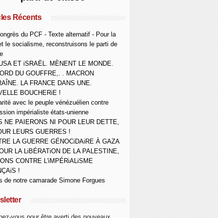
cles Récents
ongrès du PCF - Texte alternatif - Pour la
et le socialisme, reconstruisons le parti de
e
USA ET iSRAËL. MÈNENT LE MONDE.
ORD DU GOUFFRE,. . MACRON
AÎNE. LA FRANCE DANS UNE.
ELLE BOUCHERiE !
arité avec le peuple vénézuélien contre
ession impérialiste états-unienne
 NE PAIERONS NI POUR LEUR DETTE,
OUR LEURS GUERRES !
RE LA GUERRE GÉNOCiDAiRE À GAZA
OUR LA LiBÉRATiON DE LA PALESTINE,
ONS CONTRE L'iMPÉRiALiSME
ÇAiS !
s de notre camarade Simone Forgues
letter
ez-vous pour être averti des nouveaux