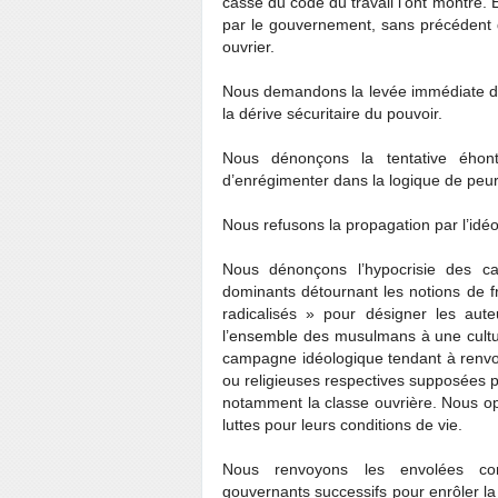
casse du code du travail l’ont montré.
par le gouvernement, sans précédent 
ouvrier.
Nous demandons la levée immédiate de l
la dérive sécuritaire du pouvoir.
Nous dénonçons la tentative éhont
d’enrégimenter dans la logique de peur 
Nous refusons la propagation par l’idéo
Nous dénonçons l’hypocrisie des c
dominants détournant les notions de fr
radicalisés » pour désigner les aut
l’ensemble des musulmans à une cult
campagne idéologique tendant à renvo
ou religieuses respectives supposées pou
notamment la classe ouvrière. Nous opp
luttes pour leurs conditions de vie.
Nous renvoyons les envolées corcar
gouvernants successifs pour enrôler la 