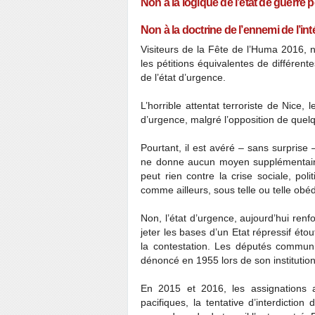
Non à la logique de l’état de guerre
Non à la doctrine de l’ennemi de l’inté
Visiteurs de la Fête de l’Huma 2016, no
les pétitions équivalentes de différent
de l’état d’urgence.
L’horrible attentat terroriste de Nice, 
d’urgence, malgré l’opposition de que
Pourtant, il est avéré – sans surprise –
ne donne aucun moyen supplémentaire r
peut rien contre la crise sociale, po
comme ailleurs, sous telle ou telle obé
Non, l’état d’urgence, aujourd’hui renf
jeter les bases d’un Etat répressif éto
la contestation. Les députés communi
dénoncé en 1955 lors de son institution
En 2015 et 2016, les assignations ar
pacifiques, la tentative d’interdictio