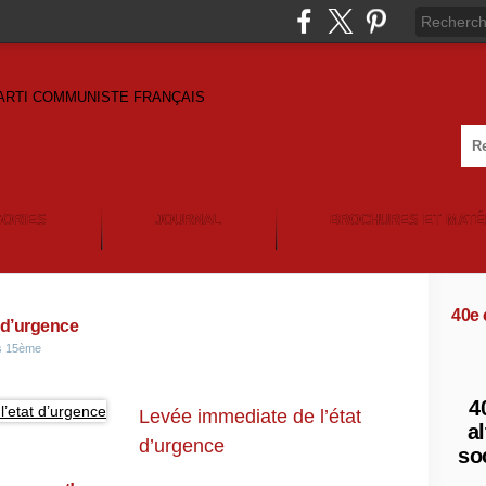
GORIES
JOURNAL
BROCHURES ET MATÉ
40e
t d’urgence
is 15ème
4
Levée immediate de l’état
al
d’urgence
so