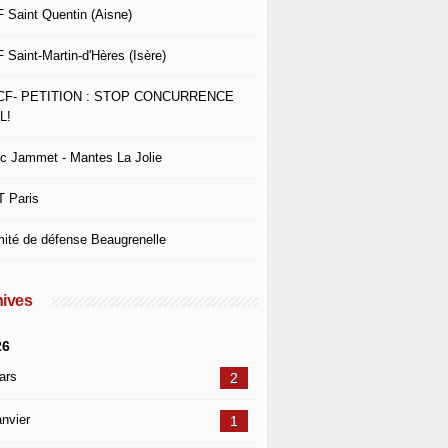
 Saint Quentin (Aisne)
 Saint-Martin-d'Hères (Isère)
CF- PETITION : STOP CONCURRENCE
L!
c Jammet - Mantes La Jolie
 Paris
ité de défense Beaugrenelle
ives
26
ars
2
nvier
1