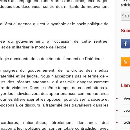
 Elles s’accompagnent d’une répression sociale, encouragée
artic
depuis des décennies, contre des militants du mouvement
’état d’urgence qui est le symbole et le socle politique de
Suiv
ée du gouvernement, à l’occasion de cette rentrée,
et de militariser le monde de l’école.
logie dominante de la doctrine de l’ennemi de l’intérieur.
ampagnes du gouvernement, de la droite, des médias
aternité et de laïcité. Nous n’acceptons pas le terme de «
eurs des récents attentats, qui assimile dangereusement
Lien
ure de violence. Dans le même temps, nous combattons la
yer les individus vers des appartenances communautaires
Viv
r les différencier et les opposer, pour diviser la société et
osons à ce discours la fraternité des travailleurs dans les
Jeu
Soli
dières, nationalistes, étroitement identitaires, des
nation à leur politique qui sont en totale contradiction avec