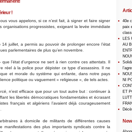
 permanent!
Arti
rieur !
us vous appelons, si ce n’est fait, à signer et faire signer
40e c
es organisations progressistes, exigeant la levée immédiate
paix 
class
LES 
le 14 juillet, a permis au pouvoir de prolonger encore l’état
AU B
lques parlementaires de plus qu’en novembre.
ENTR
NOUV
 que l’état d’urgence ne sert à rien contre ces attentats. Il
Solid
éel à la police pour dépister ce type d’assassins. Il ne
l’agr
litique et morale du système qui enfante, dans notre pays
NOUS
dience politique ou vaguement « religieuse », de tels actes.
NI P
CONT
orcé, n’est efficace que pour un tout autre but : continuer à
ET P
uffant les libertés démocratiques fondamentales et écrasant
LUTT
stes français et algériens l’avaient déjà courageusement
FRAN
.
Décè
bitraires à domicile de militants de différentes causes
News
n de manifestations des plus importants syndicats contre la
Abonn