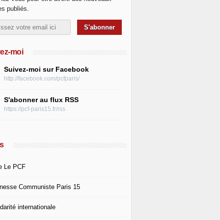
les publiés.
ez-moi
Suivez-moi sur Facebook
http://facebook.com/pcfparis/
S'abonner au flux RSS
https://pcf-paris15.fr/rss
s
e Le PCF
nesse Communiste Paris 15
darité internationale