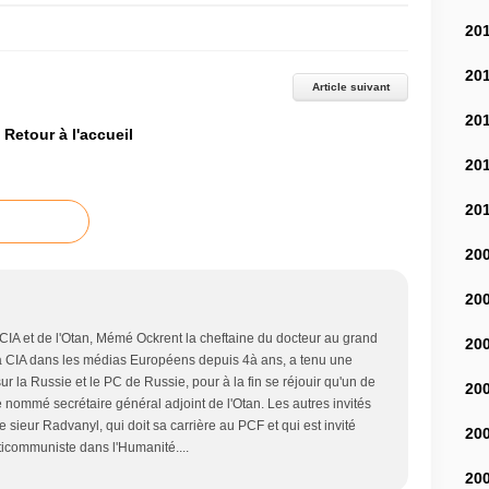
20
20
Article suivant
20
Retour à l'accueil
20
20
20
20
 CIA et de l'Otan, Mémé Ockrent la cheftaine du docteur au grand
20
 la CIA dans les médias Européens depuis 4à ans, a tenu une
r la Russie et le PC de Russie, pour à la fin se réjouir qu'un de
20
re nommé secrétaire général adjoint de l'Otan. Les autres invités
 sieur Radvanyl, qui doit sa carrière au PCF et qui est invité
20
ticommuniste dans l'Humanité....
20