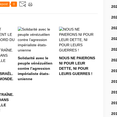
epost
0
20
20
20
20
20
Solidarité avec le
NOUS NE PAIERONS
20
peuple vénézuélien
NI POUR LEUR
contre l’agression
DETTE, NI POUR
20
iSRAËL.
impérialiste états-
LEURS GUERRES !
MONDE.
unienne
20
20
RAÎNE.
DANS
20
LLE
!
20