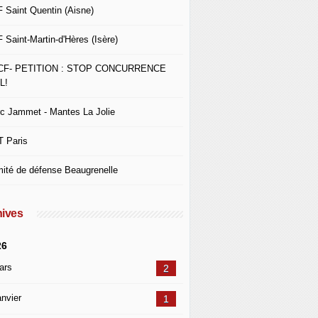
 Saint Quentin (Aisne)
 Saint-Martin-d'Hères (Isère)
CF- PETITION : STOP CONCURRENCE
L!
c Jammet - Mantes La Jolie
 Paris
ité de défense Beaugrenelle
ives
26
ars
2
nvier
1