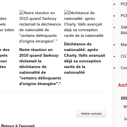
PCF
PCF
SN
RAI
Déchéance de
Mar
e des
Notre réaction en
nationalité: après
pels
2010 quand Sarkozy
Charly, Valls avançait
CGT
pour
réclamait la
déjà sa conception
ntes
déchéance de
racite de la
Com
nationalité de
nationalité
"certains délinquants
d'origine étrangère"."
Arch
20
M
Article suivant
Ja
Retour à l'accueil