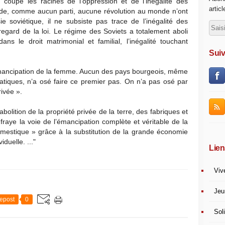
, coupe les racines de l’oppression et de l’inégalité des
artic
e, comme aucun parti, aucune révolution au monde n’ont
 soviétique, il ne subsiste pas trace de l’inégalité des
ard de la loi. Le régime des Soviets a totalement aboli
dans le droit matrimonial et familial, l’inégalité touchant
Suiv
’émancipation de la femme. Aucun des pays bourgeois, même
atiques, n’a osé faire ce premier pas. On n’a pas osé par
rivée ».
abolition de la propriété privée de la terre, des fabriques et
 fraye la voie de l’émancipation complète et véritable de la
domestique » grâce à la substitution de la grande économie
duelle. ..."
Lien
Viv
Jeu
epost
0
Soli