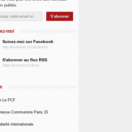
les publiés.
ez-moi
Suivez-moi sur Facebook
http://facebook.com/pcfparis/
S'abonner au flux RSS
https://pcf-paris15.fr/rss
s
e Le PCF
nesse Communiste Paris 15
darité internationale