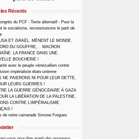
cles Récents
ongrès du PCF - Texte alternatif - Pour la
et le socialisme, reconstruisons le parti de
e
USA ET iSRAËL. MÈNENT LE MONDE.
ORD DU GOUFFRE,. . MACRON
AÎNE. LA FRANCE DANS UNE.
ELLE BOUCHERiE !
arité avec le peuple vénézuélien contre
ession impérialiste états-unienne
 NE PAIERONS NI POUR LEUR DETTE,
OUR LEURS GUERRES !
RE LA GUERRE GÉNOCiDAiRE À GAZA
OUR LA LiBÉRATiON DE LA PALESTINE,
ONS CONTRE L'iMPÉRiALiSME
ÇAiS !
s de notre camarade Simone Forgues
letter
ez-vous pour être averti des nouveaux