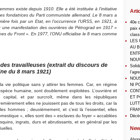
mes existe depuis 1910. Elle a été instituée à l’initiative
Arti
 des fondatrices du Parti communiste allemand. Le 8 mars a
mière fois par un Etat, en l’occurrence l’URSS, en 1921, à
40e c
r une manifestation des ouvrières de Pétrograd en 1917 «
paix 
es du Front ». En 1977, l’ONU officialis
e le 8 mars comme
class
LES 
AU B
ENTR
NOUV
 des travailleuses (extrait du discours de
Solid
ne du 8 mars 1921)
l’agr
NOUS
 vie politique sans y attirer les femmes. Car, en régime
NI P
l’espèce humaine, sont doublement exploitées. L’ouvrière et
CONT
 capital, et par surcroît, même dans les républiques
ET P
mièrement elles ne jouissent pas de tous les droits, car la
LUTT
 les hommes ; deuxièmement, et c’est là l’essentiel, elles
FRAN
omestique », elles sont des « esclaves du foyer » accablées
Décè
quins, ingrats, durs et abrutissants, et en général par les
uelles.
News
Abonn