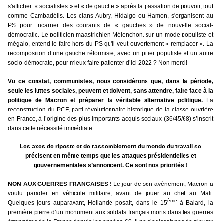
s'afficher « socialistes » et « de gauche » après la passation de pouvoir, tout
comme Cambadélis. Les clans Aubry, Hidalgo ou Hamon, s'organisent au
PS pour incarner des courants de « gauches » de nouvelle social-
démocratie. Le politicien maastrichien Mélenchon, sur un mode populiste et
mégalo,
entend le faire hors du PS qu'il veut ouvertement « remplacer ». La
recomposition d’une gauche réformiste, avec un pilier populiste et un autre
socio-démocrate, pour mieux faire patienter d’ici 2022 ? Non merci!
Vu ce constat, communistes, nous considérons que, dans la période,
seule les luttes sociales, peuvent et doivent, sans attendre, faire face à la
politique de Macron et préparer la véritable alternative politique.
La
reconstruction du PCF, parti révolutionnaire historique de la classe ouvrière
en France, à l’origine des plus importants acquis sociaux (36/45/68) s’inscrit
dans cette nécessité immédiate.
Les axes de riposte et de rassemblement du monde du travail se
précisent en même temps que les attaques présidentielles et
gouvernementales s’annoncent. Ce sont nos priorités !
NON AUX GUERRES FRANCAISES !
Le jour de son avènement, Macron a
voulu parader en véhicule militaire, avant de jouer au chef au Mali.
ème
Quelques jours auparavant, Hollande posait, dans le 15
à Balard, la
première pierre d’un monument aux soldats français morts dans les guerres