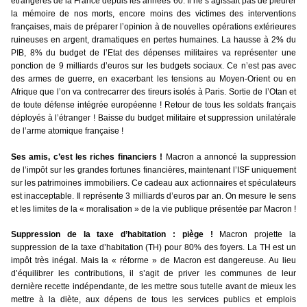
étrangères de la France depuis les années 60. Il ne s’agissait pas de pleurer
la mémoire de nos morts, encore moins des victimes des interventions
françaises, mais de préparer l’opinion à de nouvelles opérations extérieures
ruineuses en argent, dramatiques en pertes humaines. La hausse à 2% du
PIB, 8% du budget de l’Etat des dépenses militaires va représenter une
ponction de 9 milliards d’euros sur les budgets sociaux. Ce n’est pas avec
des armes de guerre, en exacerbant les tensions au Moyen-Orient ou en
Afrique que l’on va
contrecarrer des tireurs isolés à Paris. Sortie de l’Otan et
de toute défense intégrée européenne ! Retour de tous les soldats français
déployés à l’étranger ! Baisse du budget militaire et suppression unilatérale
de l’arme atomique française !
Ses amis, c’est les riches financiers !
Macron a annoncé la suppression
de l’impôt sur les grandes fortunes financières, maintenant l’ISF uniquement
sur les patrimoines immobiliers. Ce cadeau aux actionnaires et spéculateurs
est inacceptable. Il représente 3 milliards d’euros par an. On mesure le sens
et les limites de la « moralisation » de la vie publique présentée par Macron !
Suppression de la taxe d’habitation : piège !
Macron projette la
suppression de la taxe d’habitation (TH) pour 80% des foyers. La TH est un
impôt très inégal. Mais la « réforme » de Macron est dangereuse. Au lieu
d’équilibrer les contributions, il s’agit de priver les communes de leur
dernière recette indépendante, de les mettre sous tutelle avant de mieux les
mettre à la diète, aux dépens de tous les services publics et emplois