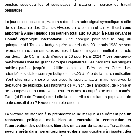
emplois sous-qualifiés et sous-payés, d’instaurer un service du travail
obligatoire.
Le jour de son « sacre », Macron a donné un autre signal symbolique, à côté
de sa descente des Champs-Elysées en « command car ».
Il est venu
apporter à Anne Hidalgo son soutien total aux JO 2024 à Paris devant le
Comité olympique international.
Une gabegie pour tout le long du
quinquennat ! Tous les budgets prévisionnels des JO depuis 1988 se sont
avérés outrancièrement sous-estimés. Il faut en moyenne multiplier la note
par deux : de 6,5 milliards d’euros à 13 pour Paris 2024 ? Les principaux
bénéficiaires sont les grands groupes capitalistes. Les perdants, les budgets
publics parfois jusqu’à la faillite comme au Brésil et en Grèce. Les
retombées sociales sont symboliques. Les JO à l’ère de la marchandisation
n’ont plus grand-chose à voir avec le sport amateur mais tout avec la
débauche de publicité. Les habitants de Munich, de Hambourg, de Rome et
de Budapest ont pu faire valoir leur refus des JO auprès de leurs autorités.
Paris (et l’Ile-de-France) sera-t-elle la seule ville à exclure la population de
toute consultation ? Exigeons un référendum !
La victoire de Macron à la présidentielle ne marque assurément pas un
renouveau politique, mais bien au contraire la continuation et
l’aggravation des politiques libérales en faveur du patronat. Travailleurs,
soyons prêts dans nos entreprises et dans nos quartiers à riposter, dès