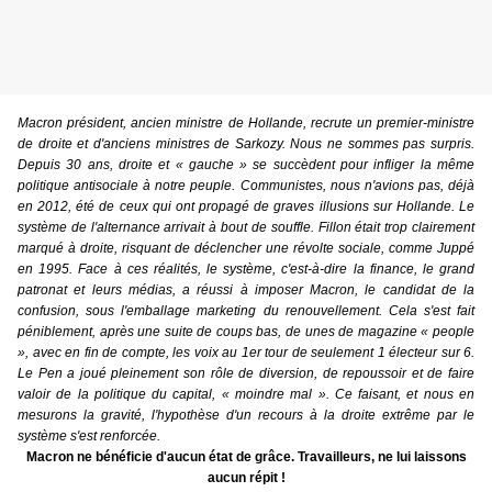
Macron président, ancien ministre de Hollande, recrute un premier-ministre
de droite et d'anciens ministres de Sarkozy. Nous ne sommes pas surpris.
Depuis 30 ans, droite et « gauche » se succèdent pour infliger la même
politique antisociale à notre peuple. Communistes, nous n'avions pas, déjà
en 2012, été de ceux qui ont propagé de graves illusions sur Hollande. Le
système de l'alternance arrivait à bout de souffle. Fillon était trop clairement
marqué à droite, risquant de déclencher une révolte sociale, comme Juppé
en 1995. Face à ces réalités, le système, c'est-à-dire la finance, le grand
patronat et leurs médias, a réussi à imposer Macron, le candidat de la
confusion, sous l'emballage marketing du renouvellement. Cela s'est fait
péniblement, après une suite de coups bas, de unes de magazine « people
», avec en fin de compte, les voix au 1er tour de seulement 1 électeur sur 6.
Le Pen a joué pleinement son rôle de diversion, de repoussoir et de faire
valoir de la politique du capital, « moindre mal ». Ce faisant, et nous en
mesurons la gravité, l'hypothèse d'un recours à la droite extrême par le
système s'est renforcée.
Macron ne bénéficie d'aucun état de grâce. Travailleurs, ne lui laissons
aucun répit !