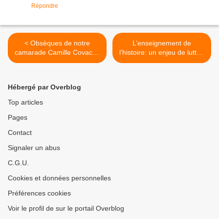
Répondre
< Obsèques de notre
L’enseignement de
camarade Camille Covacho
l’histoire: un enjeu de lutte -
- Lundi 15 mai, à 14h30 au
CONFERENCE-DEBAT >
cimetière de Grenelle, 174
rue Saint-Charles, métro
Hébergé par Overblog
Javel ou Balard. Nous
déposerons une couronne,
Top articles
au nom de la section.
Pages
Contact
Signaler un abus
C.G.U.
Cookies et données personnelles
Préférences cookies
Voir le profil de sur le portail Overblog