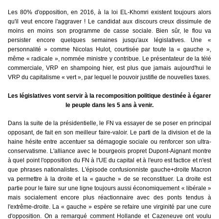
Les 80% d'opposition, en 2016, à la loi EL-Khomri existent toujours alors
qu'il veut encore l'aggraver ! Le candidat aux discours creux dissimule de
moins en moins son programme de casse sociale. Bien sûr, le flou va
persister encore quelques semaines jusqu'aux législatives. Une «
personnalité » comme Nicolas Hulot, courtisée par toute la « gauche »,
même « radicale », nommée ministre y contribue. Le présentateur de la télé
commerciale, VRP en shampoing hier, est plus que jamais aujourd'hui le
VRP du capitalisme « vert », par lequel le
pouvoir justifie de nouvelles taxes.
Les législatives vont servir à la recomposition politique destinée à égarer
le peuple dans les 5 ans à venir.
Dans la suite de la présidentielle, le FN va essayer de se poser en principal
opposant, de fait en son meilleur faire-valoir. Le parti de la division et de la
haine hésite entre accentuer sa démagogie sociale ou renforcer son ultra-
conservatisme. L'alliance avec le bourgeois propret Dupont-Aignant montre
à quel point l'opposition du FN à l'UE du capital et à l'euro est factice et n'est
que phrases nationalistes. L'épisode confusionniste gauche+droite Macron
va permettre à la droite et la « gauche » de se reconstituer. La droite est
partie pour le faire sur une ligne toujours aussi économiquement « libérale »
mais socialement encore plus réactionnaire avec des ponts tendus à
l'extrême-droite. La « gauche » espère se refaire une virginité par une cure
d'opposition. On a remarqué comment Hollande et Cazeneuve ont voulu