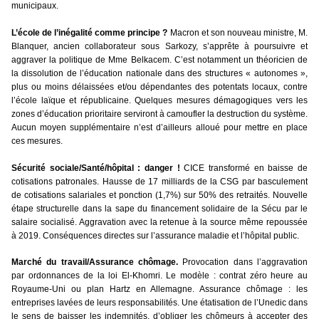
municipaux.
L’école de l’inégalité comme principe ?
Macron et son nouveau ministre, M.
Blanquer, ancien collaborateur sous Sarkozy, s’apprête à poursuivre et
aggraver la politique de Mme Belkacem. C’est notamment un théoricien de
la dissolution de l’éducation nationale dans des structures « autonomes »,
plus ou moins délaissées et/ou dépendantes des potentats locaux, contre
l’école laïque et républicaine. Quelques mesures démagogiques vers les
zones d’éducation prioritaire serviront à camoufler la destruction du système.
Aucun moyen supplémentaire n’est d’ailleurs alloué pour mettre en place
ces mesures.
Sécurité sociale/Santé/hôpital : danger !
CICE transformé en baisse de
cotisations patronales. Hausse de 17 milliards de la CSG par basculement
de cotisations salariales et ponction (1,7%) sur 50% des retraités. Nouvelle
étape structurelle dans la sape du financement solidaire de la Sécu par le
salaire socialisé. Aggravation avec la retenue à la source même repoussée
à 2019. Conséquences directes sur l’assurance maladie et l’hôpital public.
Marché du travail/Assurance chômage.
Provocation dans l’aggravation
par ordonnances de la loi El-Khomri. Le modèle : contrat zéro heure au
Royaume-Uni ou plan Hartz en Allemagne. Assurance chômage : les
entreprises lavées de leurs responsabilités. Une étatisation de l’Unedic dans
le sens de baisser les indemnités, d’obliger les chômeurs à accepter des