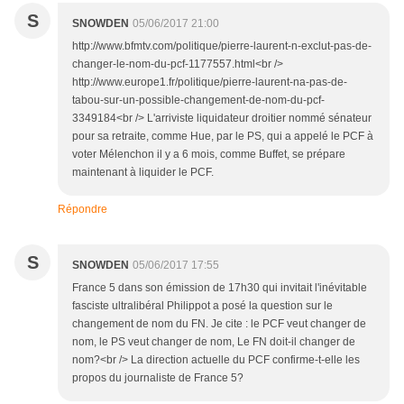
S
SNOWDEN
05/06/2017 21:00
http://www.bfmtv.com/politique/pierre-laurent-n-exclut-pas-de-
changer-le-nom-du-pcf-1177557.html<br />
http://www.europe1.fr/politique/pierre-laurent-na-pas-de-
tabou-sur-un-possible-changement-de-nom-du-pcf-
3349184<br /> L'arriviste liquidateur droitier nommé sénateur
pour sa retraite, comme Hue, par le PS, qui a appelé le PCF à
voter Mélenchon il y a 6 mois, comme Buffet, se prépare
maintenant à liquider le PCF.
Répondre
S
SNOWDEN
05/06/2017 17:55
France 5 dans son émission de 17h30 qui invitait l'inévitable
fasciste ultralibéral Philippot a posé la question sur le
changement de nom du FN. Je cite : le PCF veut changer de
nom, le PS veut changer de nom, Le FN doit-il changer de
nom?<br /> La direction actuelle du PCF confirme-t-elle les
propos du journaliste de France 5?