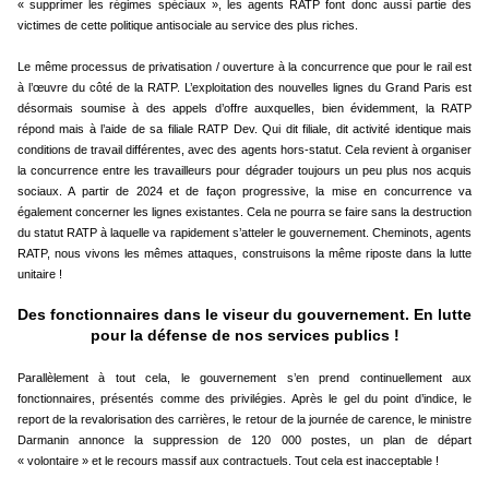
« supprimer les régimes spéciaux », les agents RATP font donc aussi partie des
victimes de cette politique antisociale au service des plus riches.
Le même processus de privatisation / ouverture à la concurrence que pour le rail est
à l’œuvre du côté de la RATP. L’exploitation des nouvelles lignes du Grand Paris est
désormais soumise à des appels d’offre auxquelles, bien évidemment, la RATP
répond mais à l’aide de sa filiale RATP Dev. Qui dit filiale, dit activité identique mais
conditions de travail différentes, avec des agents hors-statut. Cela revient à organiser
la concurrence entre les travailleurs pour dégrader toujours un peu plus nos acquis
sociaux. A partir de 2024 et de façon progressive, la mise en concurrence va
également concerner les lignes existantes. Cela ne pourra se faire sans la destruction
du statut RATP à laquelle va rapidement s’atteler le gouvernement. Cheminots, agents
RATP, nous vivons les mêmes attaques, construisons la même riposte dans la lutte
unitaire !
Des fonctionnaires dans le viseur du gouvernement. En lutte
pour la défense de nos services publics !
Parallèlement à tout cela, le gouvernement s’en prend continuellement aux
fonctionnaires, présentés comme des privilégies. Après le gel du point d’indice, le
report de la revalorisation des carrières, le retour de la journée de carence, le ministre
Darmanin annonce la suppression de 120 000 postes, un plan de départ
« volontaire » et le recours massif aux contractuels. Tout cela est inacceptable !