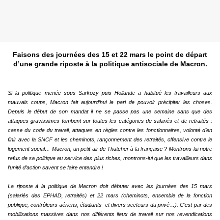
Faisons des journées des 15 et 22 mars le point de départ
d’une grande riposte à la politique antisociale de Macron.
Si la politique menée sous Sarkozy puis Hollande a habitué les travailleurs aux
mauvais coups, Macron fait aujourd’hui le pari de pouvoir précipiter les choses.
Depuis le début de son mandat il ne se passe pas une semaine sans que des
attaques gravissimes tombent sur toutes les catégories de salariés et de retraités :
casse du code du travail, attaques en règles contre les fonctionnaires, volonté d’en
finir avec la SNCF et les cheminots, rançonnement des retraités, offensive contre le
logement social… Macron, un petit air de Thatcher à la française ? Montrons-lui notre
refus de sa politique au service des plus riches, montrons-lui que les travailleurs dans
l’unité d’action savent se faire entendre !
La riposte à la politique de Macron doit débuter avec les journées des 15 mars
(salariés des EPHAD, retraités) et 22 mars (cheminots, ensemble de la fonction
publique, contrôleurs aériens, étudiants et divers secteurs du privé…). C’est par des
mobilisations massives dans nos différents lieux de travail sur nos revendications