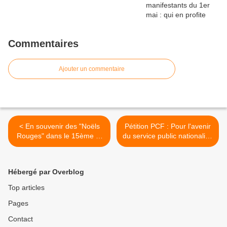
Commentaires
Ajouter un commentaire
< En souvenir des "Noëls
Pétition PCF : Pour l'avenir
Rouges" dans le 15ème et
du service public nationalisé
ailleurs. Conte de Noël/Noël
SNCF >
des ramasseurs de neige
(Prévert)
Hébergé par Overblog
Top articles
Pages
Contact