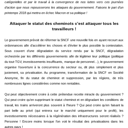
catégorielles et par le travail à la convergence de nos luttes vers ces journées
d’action que nous repousserons les attaques du gouvernement. Faisons le pari d’un
printemps 2018 qui mettra en échec Macron et sa politique !
Attaquer le statut des cheminots c’est attaquer tous les
travailleurs !
Le gouvernement prévoit de réformer la SNCF une nouvelle fois en ayant recourt aux
ordonnances afin d’accélérer les choses et d’éviter le plus possible la contestation.
Sous couvert d’une dégradation du service rendu par la SNCF, dégradation
orchestrée par les différents gouvernements afin de légitimer leur politique (politique
du tout-TGV, investissements insuffisants, manque de personnel…), le gouvernement
organise l’ouverture à la concurrence du secteur ou, dit plus simplement et plus
justement, sa privatisation. Au programme, transformation de la SNCF en Société
Anonyme, fin du statut de cheminot et suppression, par les régions, de très
nombreuses lignes considérées comme non rentables.
Qui peut objectivement croire à cette prétendue recette miracle du gouvernement ?
Qui peut croire qu’en supprimant le statut cheminot et en dégradant les conditions de
travail, les trains arriveront plus souvent à l’heure ? Qui peut croire qu’en faisant la
part belle au privé (qui entrera sur le marché uniquement pour le profit), les
investissements nécessaires à la régénération des infrastructures seront réalisés ?
Personne ! Encore moins lorsque l’on voit le résultat des privatisations dans les
autres pays !