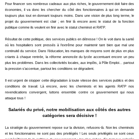
Pour financer ses nombreux cadeaux aux plus riches, le gouvernement doit faire des
économies, il va donc les chercher du côté des fonctionnaires à qui on demande
toujours plus tout en donnant toujours moins. Dans une vision de plus long terme, le
projet du gouvernement est clair ; en finir là encore avec le statut de la fonction
publique comme ils veulent en finir avec le statut cheminot et RATP.
Résultat de cette politique, des services publics en détresse ! On le voit dans la santé
où les hospitaliers sont pressés à l’extrême pour maintenir tant bien que mal une
continuité du service. Dans l’éducation, les manques de moyens sont de plus en plus
criants à chaque rentrée, la réforme annoncée du lycée accentuant encore un peu
plus les problèmes. Dans les collectivités locales, aux impôts, à Pôle Emploi… partout
la pression s’accentue, partout les conditions se dégradent.
Il est urgent de stopper cette dégradation à toute vitesse des services publics et des
conditions de travail. Là encore, avec les cheminots et les agents RATP nos
revendications convergent, luttons ensemble contre ce gouvernement qui nous
attaque tous !
Salariés du privé, notre mobilisation aux côtés des autres
catégories sera décisive !
La stratégie du gouvernement repose sur la division, refusons-là. Non les cheminots
et les fonctionnaires ne sont pas des privilégiés ! Les seuls privilégiés se sont ceux