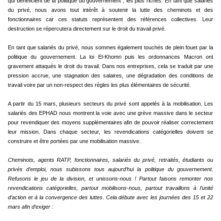
qui bénéficient de la politique du gouvernement ; les plus riches. En tant que salariés
du privé, nous avons tout intérêt à soutenir la lutte des cheminots et des
fonctionnaires car ces statuts représentent des références collectives. Leur
destruction se répercutera directement sur le droit du travail privé.
En tant que salariés du privé, nous sommes également touchés de plein fouet par la
politique du gouvernement. La loi El-Khomri puis les ordonnances Macron ont
gravement attaqués le droit du travail. Dans nos entreprises, cela se traduit par une
pression accrue, une stagnation des salaires, une dégradation des conditions de
travail voire par un non-respect des règles les plus élémentaires de sécurité.
A partir du 15 mars, plusieurs secteurs du privé sont appelés à la mobilisation. Les
salariés des EPHAD nous montrent la voie avec une grève massive dans le secteur
pour revendiquer des moyens supplémentaires afin de pouvoir réaliser correctement
leur mission. Dans chaque secteur, les revendications catégorielles doivent se
construire et être portées par une mobilisation massive.
Cheminots, agents RATP, fonctionnaires, salariés du privé, retraités, étudiants ou
privés d’emploi, nous subissons tous aujourd’hui la politique du gouvernement.
Refusons le jeu de la division, et unissons-nous ! Partout faisons remonter nos
revendications catégorielles, partout mobilisons-nous, partout travaillons à l’unité
d’action et à la convergence des luttes. Cela débute avec les journées des 15 et 22
mars afin d’exiger :