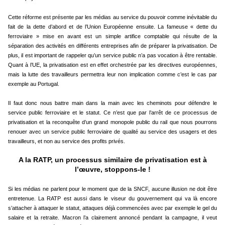
Cette réforme est présente par les médias au service du pouvoir comme inévitable du
fait de la dette d’abord et de l’Union Européenne ensuite. La fameuse « dette du
ferroviaire » mise en avant est un simple artifice comptable qui résulte de la
séparation des activités en différents entreprises afin de préparer la privatisation. De
plus, il est important de rappeler qu’un service public n’a pas vocation à être rentable.
Quant à l’UE, la privatisation est en effet orchestrée par les directives européennes,
mais la lutte des travailleurs permettra leur non implication comme c’est le cas par
exemple au Portugal.
Il faut donc nous battre main dans la main avec les cheminots pour défendre le
service public ferroviaire et le statut. Ce n’est que par l’arrêt de ce processus de
privatisation et la reconquête d’un grand monopole public du rail que nous pourrons
renouer avec un service public ferroviaire de qualité au service des usagers et des
travailleurs, et non au service des profits privés.
A la RATP, un processus similaire de privatisation est à
l’œuvre, stoppons-le !
Si les médias ne parlent pour le moment que de la SNCF, aucune illusion ne doit être
entretenue. La RATP est aussi dans le viseur du gouvernement qui va là encore
s’attacher à attaquer le statut, attaques déjà commencées avec par exemple le gel du
salaire et la retraite. Macron l’a clairement annoncé pendant la campagne, il veut