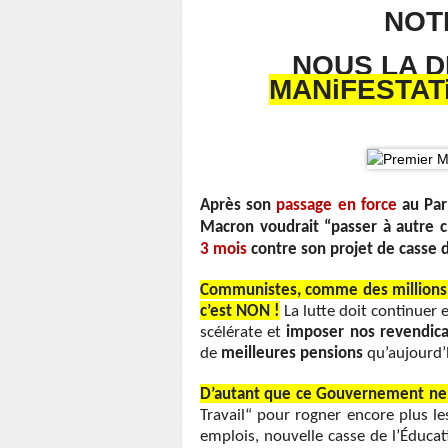
NOT
NOUS LA D
MANiFESTAT
Après son
passage en force
au Parl
Macron voudrait “passer à autre 
3 mois
contre son projet de casse d
Communistes, comme des millions de
c’est NON !
La lutte doit continuer 
scélérate et
imposer nos revendica
de
meilleures
pensions
qu’aujourd’
D’autant que ce Gouvernement ne com
Travail“ pour rogner encore plus les 
emplois, nouvelle casse de l’Éduca