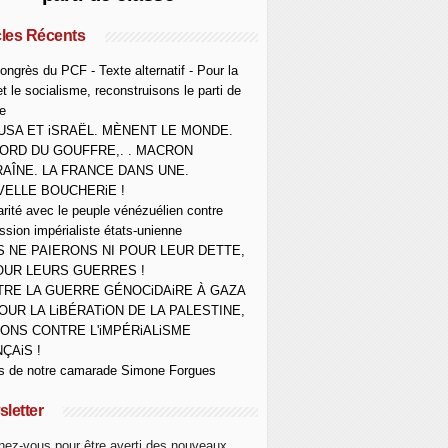
cles Récents
ongrès du PCF - Texte alternatif - Pour la
et le socialisme, reconstruisons le parti de
e
USA ET iSRAËL. MÈNENT LE MONDE.
ORD DU GOUFFRE,. . MACRON
AÎNE. LA FRANCE DANS UNE.
ELLE BOUCHERiE !
arité avec le peuple vénézuélien contre
ession impérialiste états-unienne
 NE PAIERONS NI POUR LEUR DETTE,
OUR LEURS GUERRES !
RE LA GUERRE GÉNOCiDAiRE À GAZA
OUR LA LiBÉRATiON DE LA PALESTINE,
ONS CONTRE L'iMPÉRiALiSME
ÇAiS !
s de notre camarade Simone Forgues
letter
ez-vous pour être averti des nouveaux