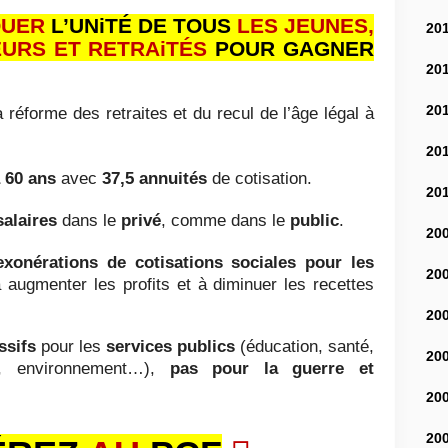
QUER
L’UNiTÉ DE TOUS
LES JEUNES,
20
EURS ET RETRAiTÉS
POUR GAGNER
20
20
 réforme des retraites et du recul de l’âge légal à
20
̀ 60 ans
avec
37,5 annuités
de cotisation.
20
salaires
dans le
privé
, comme dans le
public
.
20
exonérations de cotisations sociales pour les
20
 augmenter les profits et à diminuer les recettes
20
ssifs
pour les
services publics
(éducation, santé,
20
e, environnement…),
pas pour la guerre et
20
20