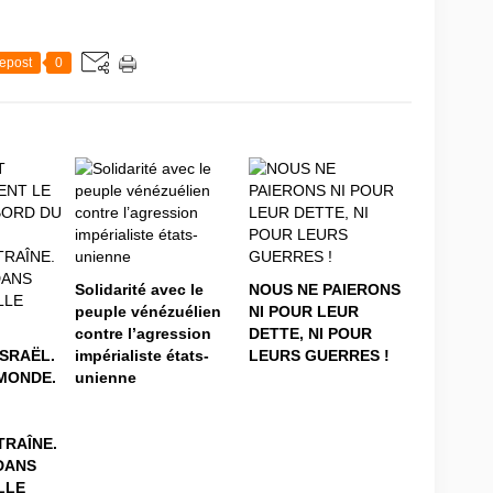
epost
0
Solidarité avec le
NOUS NE PAIERONS
peuple vénézuélien
NI POUR LEUR
contre l’agression
DETTE, NI POUR
iSRAËL.
impérialiste états-
LEURS GUERRES !
MONDE.
unienne
RAÎNE.
DANS
LLE