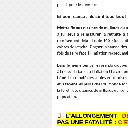
positif pour les femmes.
Et pour cause : ils sont tous faux !
Mettre fin aux dizaines de milliards d’eu
à lui seul
à réinstaurer la retraite à
représentent déjà plus de
100 Mds €, dis
caisses de retraite.
Gagner la hausse des s
fois de faire face à l’inflation record, m
Dans le même temps, les grands groupes ca
à la spéculation et à l’inflation ! Le 
bénéfice
cumulé des seules entreprises 
et la femme les plus
riches du monde sont 
la forêt : des dizaines de
milliards qui sont
population.

L’ALLONGEMENT
D
PAS
UNE FATALiTÉ
:
C’E