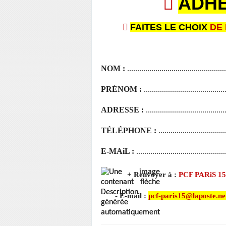
ADHE


FAiTES LE CHOiX
DE
NOM :
.................................................
PRÉNOM :
........................................
ADRESSE :
.......................................
TÉLÉPHONE :
.................................
E-MAiL :
............................................
+
Renvoyer à :
PCF PARiS 15
-
E-mail :
pcf-paris15@laposte.ne