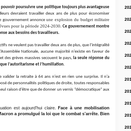
20
ur pouvoir poursuivre une politique toujours plus avantageuse
lleurs devraient travailler deux ans de plus pour économiser
20
une explosion du budget militaire
 le gouvernement annonce
évues pour la période 2024-2030.
Ce gouvernement montre
20
́ponse aux besoins des travailleurs.
20
ifs ne veulent pas travailler deux ans de plus, que l’intégralité
’Assemblée Nationale, aucune majorité n’existe en faveur de
20
et des grèves massives secouent le pays,
la seule réponse du
 que l’autoritarisme et l’humiliation
.
20
 valider la retraite à 64 ans n’est en rien une surprise. Il n’a
20
osé de personnalités politiques de droite, toutes responsables
 seul raison d’être que de donner un vernis “démocratique“ aux
20
20
tuation est aujourd’hui claire.
Face à une mobilisation
acron a promulgué la loi que le combat s’arrête. Bien
20
20