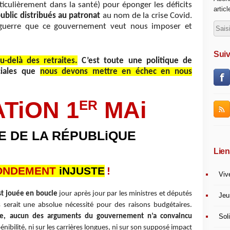
iculièrement dans la santé) pour éponger les déficits
artic
ublic distribués au patronat
au nom de la crise Covid.
e guerre que ce gouvernement veut nous imposer et
Suiv
delà des retraites.
C’est toute une politique de
ciales que
nous devons mettre en échec en nous
er
TiON 1
MAi
E DE LA RÉPUBLiQUE
Lien
ONDEMENT
iNJUSTE
!
Viv
t jouée en boucle
jour après jour par les ministres et députés
Jeu
s serait une absolue nécessité pour des raisons budgétaires.
Soli
e, aucun des arguments du gouvernement n’a convaincu
énibilité, ni sur les carrières longues, ni sur son supposé impact