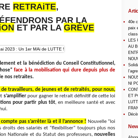
RE
RETRAiTE
,
Arti
ÉFENDRONS PAR LA
40e c
iON
ET PAR LA
GRÈVE
paix 
class
LES 
AU B
ENTR
NOUV
ement et la bénédiction du Conseil Constitutionnel,
Solid
chose“
face à la mobilisation qui dure depuis plus de
l’agr
e nos retraites.
NOUS
NI P
 travailleurs, de jeunes et de retraités, pour nous,
CONT
et
s’amplifier
pour gagner le retrait définitif de cette loi
ET P
LUTT
tions
pour
partir
plus
tôt
, en meilleure santé et avec
FRAN
hui.
Décè
pte pas s’arrêter là et il l’annonce !
Nouvelle “loi
News
droits des salariés et “flexibiliser“ toujours plus nos
tion Nationale et du Statut des professeurs,
nouvelles
Abonn