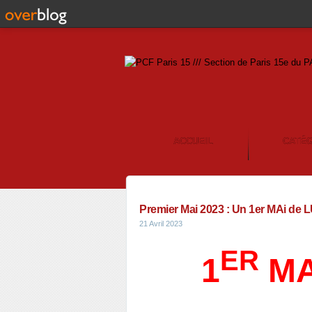
ACCUEIL
CATÉ
CONTACT
Premier Mai 2023 : Un 1er MAi de 
21 Avril 2023
ER
1
MA