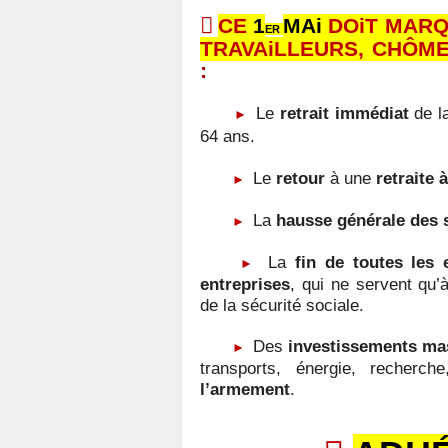

CE
1
MAi
DOiT MAR
ER
TRAVAiLLEURS, CHÔM
:
Le
retrait immédiat
de la
►
64 ans.
Le
retour
à une
retraite a
►
La
hausse générale des 
►
La
fin de toutes les 
►
entreprises
, qui ne
servent qu’à
de la sécurité sociale.
Des
investissements ma
►
transports,
énergie, recherch
l’armement
.