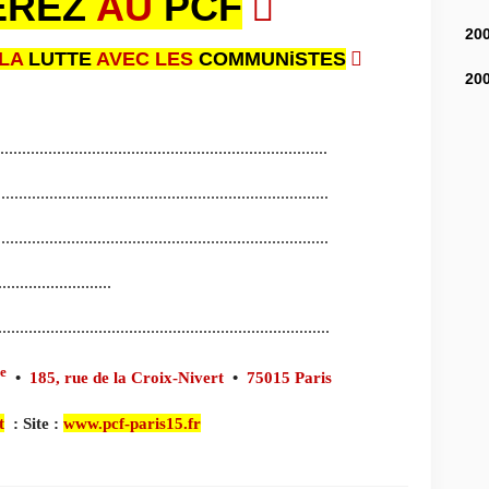
́REZ
AU
PCF

20
 LA
LUTTE
AVEC LES
COMMUNiSTES

20
...........................................................................
............................................................................
.......................................................................
.....
..........................
............................................................................
e
•
185, rue de la Croix-Nivert
•
75015 Paris
t
:
Site :
www.pcf-paris15.fr