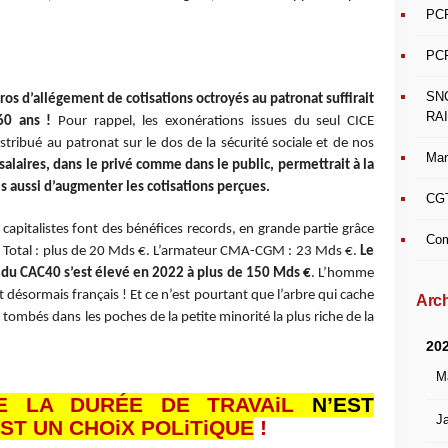
PCF
PCF
SN
ros d’allégement de cotisations octroyés au patronat suffirait
RAI
 60 ans !
Pour rappel, les exonérations issues du seul CICE
tribué au patronat sur le dos de la sécurité sociale et de nos
Mar
alaires, dans le privé comme dans le public, permettrait à la
ais aussi d’augmenter les cotisations perçues.
CGT
pitalistes font des bénéfices records, en grande partie grâce
Com
groupe Total : plus de 20 Mds €. L’armateur CMA-CGM : 23 Mds €.
Le
du CAC40 s’est élevé en 2022 à plus de 150 Mds €
. L’homme
désormais français ! Et ce n’est pourtant que l’arbre qui cache
Arch
 tombés dans les poches de la petite minorité la plus riche de la
20
M
E LA DURÉE DE TRAVAiL
N’EST
Ja
ST UN CHOiX POLiTiQUE
!