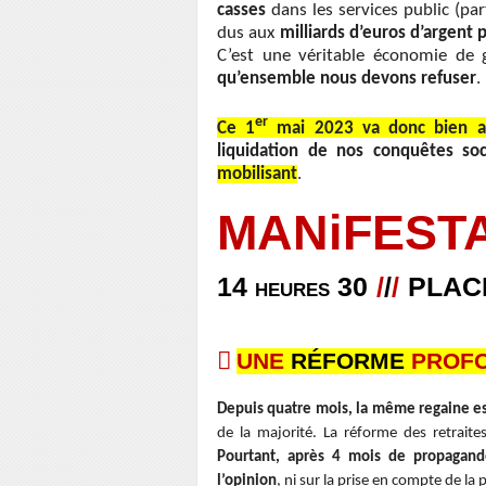
casses
dans les services public (part
dus aux
milliards d’euros d’argent p
C’est une véritable économie d
qu’ensemble nous devons refuser
.
er
Ce 1
mai 2023 va donc bien au-
liquidation de nos conquêtes so
mobilisant
.
MANiFESTA
14
heures
30
/
/
/
PLAC

UNE
RÉFORME
PROF
Depuis quatre mois, la même regaine es
de la
majorité. La réforme des retraite
Pourtant, après
4 mois de propagand
l’opinion
, ni sur la prise en compte
de la p