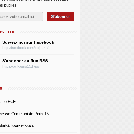
les publiés.
ez-moi
Suivez-moi sur Facebook
http://facebook.com/pcfparis/
S'abonner au flux RSS
https://pcf-paris15.fr/rss
s
e Le PCF
nesse Communiste Paris 15
darité internationale