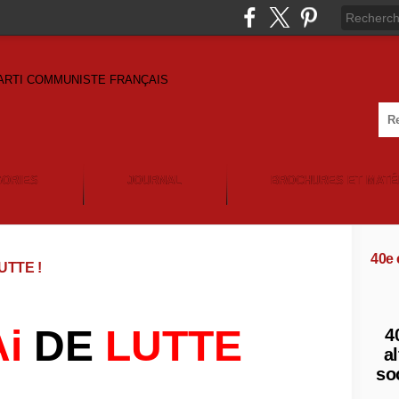
GORIES
JOURNAL
BROCHURES ET MATÉ
40e
LUTTE !
i
DE
LUTTE
4
al
so