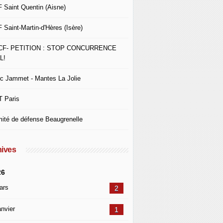
 Saint Quentin (Aisne)
 Saint-Martin-d'Hères (Isère)
CF- PETITION : STOP CONCURRENCE
L!
c Jammet - Mantes La Jolie
 Paris
ité de défense Beaugrenelle
ives
26
ars
2
nvier
1