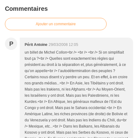
Commentaires
Ajouter un commentaire
P
Périt Antoine
29/03/2008 12:05
un billet de Michel Collon<br /> <br /> <br /> Si on simplifiait
tout ça ?<br /> Quelles sont exactement les règles qui
président au droit à la séparation et, plus généralement, à ce
qu’on appelle<br /> l’autodétermination des peuples ?
Certains nous disent s’y perdre un peu. Et en effet, à en croire
nos grands médias...<br /> En Asie, les Tibétains y ont droit.
Mais pas les Irakiens, ni les Afghans.<br /> Au Moyen-Orient,
les Israéliens y ont droit. Mais pas les Palestiniens, ni les
Kurdes.<br /> En Afrique, les généraux mafieux de l’Est du
Congo y ont droit. Mais pas le Sahara occidental.<br /> En
Amérique Latine, les riches provinces (de droite) de Bolivie et
du Venezuela y ont droit. Mais pas les Indiens du Chili, du<br
/> Mexique, etc...<br /> Dans les Balkans, les Albanais du
Kosovo y ont droit. Mais pas les Serbes du Kosovo, ni ceux de