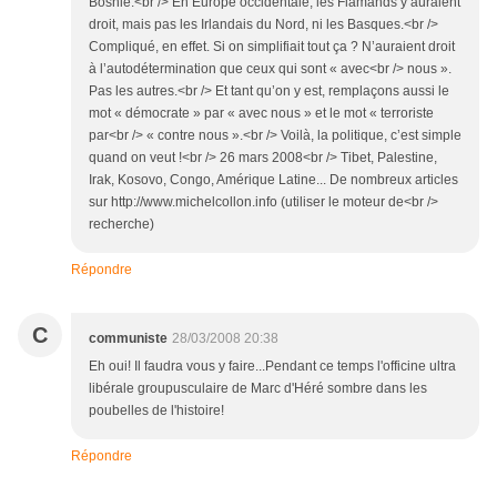
Bosnie.<br /> En Europe occidentale, les Flamands y auraient
droit, mais pas les Irlandais du Nord, ni les Basques.<br />
Compliqué, en effet. Si on simplifiait tout ça ? N’auraient droit
à l’autodétermination que ceux qui sont « avec<br /> nous ».
Pas les autres.<br /> Et tant qu’on y est, remplaçons aussi le
mot « démocrate » par « avec nous » et le mot « terroriste
par<br /> « contre nous ».<br /> Voilà, la politique, c’est simple
quand on veut !<br /> 26 mars 2008<br /> Tibet, Palestine,
Irak, Kosovo, Congo, Amérique Latine... De nombreux articles
sur http://www.michelcollon.info (utiliser le moteur de<br />
recherche)
Répondre
C
communiste
28/03/2008 20:38
Eh oui! Il faudra vous y faire...Pendant ce temps l'officine ultra
libérale groupusculaire de Marc d'Héré sombre dans les
poubelles de l'histoire!
Répondre