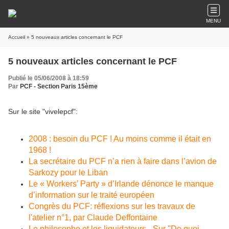
MENU
Accueil
» 5 nouveaux articles concernant le PCF
5 nouveaux articles concernant le PCF
Publié le 05/06/2008 à 18:59
Par
PCF - Section Paris 15ème
Sur le site "vivelepcf":
2008 : besoin du PCF ! Au moins comme il était en
1968 !
La secrétaire du PCF n’a rien à faire dans l’avion de
Sarkozy pour le Liban
Le « Workers’ Party » d’Irlande dénonce le manque
d’information sur le traité européen
Congrès du PCF: réflexions sur les travaux de
l'atelier n°1, par Claude Deffontaine
Le philosophe et les liquidateurs - Sur "De quoi