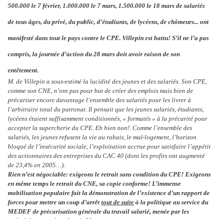
500.000 le 7 février, 1.000.000 le 7 mars, 1.500.000 le 18 mars
de salariés
de tous âges, du privé, du public, d’étudiants, de lycéens, de chômeurs... ont
manifesté dans tout le pays contre le CPE. Villepin est battu! S’il ne l’a pas
compris, la journée d’action du 28 mars doit avoir raison de son
entêtement.
M. de Villepin a sous-estimé la lucidité des jeunes et des salariés. Son CPE,
comme son CNE, n’ont pas pour but de créer des emplois mais bien de
précariser encore davantage l’ensemble des salariés pour les livrer à
l’arbitraire total du patronat. Il pensait que les jeunes salariés, étudiants,
lycéens étaient suffisamment conditionnés, « formatés » à la précarité pour
accepter la supercherie du CPE. Eh bien non!. Comme l’ensemble des
salariés, les jeunes refusent la vie au rabais, le mal-logement, l’horizon
bloqué de l’insécurité sociale, l’exploitation accrue pour satisfaire l’appétit
des actionnaires des entreprises du CAC 40 (dont les profits ont augmenté
de 23,4% en 2005…).
Rien n’est négociable: exigeons le retrait sans condition du CPE! Exigeons
en même temps le retrait du CNE, sa copie conforme! L’immense
mobilisation populaire fait la démonstration de l’existence d’un rapport de
forces pour mettre un coup d’arrêt
tout de suite
à la politique au service du
MEDEF de précarisation générale du travail salarié, menée par les