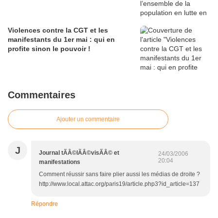
Violences contre la CGT et les
manifestants du 1er mai : qui en
profite sinon le pouvoir !
Commentaires
Ajouter un commentaire
J
Journal tÃÂ©lÃÂ©visÃÂ© et
24/03/2006
20:04
manifestations
Comment réussir sans faire plier aussi les médias de droite ?
http://www.local.attac.org/paris19/article.php3?id_article=137
Répondre