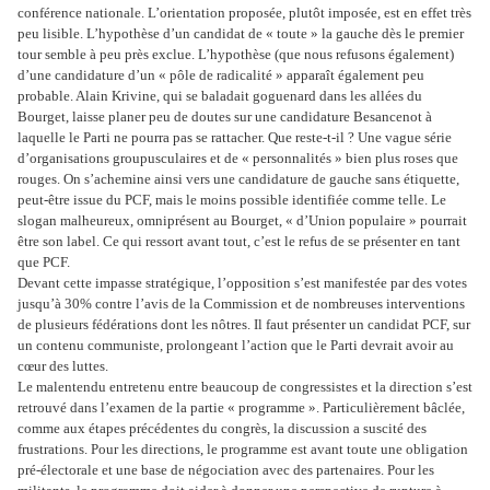
conférence nationale. L’orientation proposée, plutôt imposée, est en effet très
peu lisible. L’hypothèse d’un candidat de « toute » la gauche dès le premier
tour semble à peu près exclue. L’hypothèse (que nous refusons également)
d’une candidature d’un « pôle de radicalité » apparaît également peu
probable. Alain Krivine, qui se baladait goguenard dans les allées du
Bourget, laisse planer peu de doutes sur une candidature Besancenot à
laquelle le Parti ne pourra pas se rattacher. Que reste-t-il ? Une vague série
d’organisations groupusculaires et de « personnalités » bien plus roses que
rouges. On s’achemine ainsi vers une candidature de gauche sans étiquette,
peut-être issue du PCF, mais le moins possible identifiée comme telle. Le
slogan malheureux, omniprésent au Bourget, « d’Union populaire » pourrait
être son label. Ce qui ressort avant tout, c’est le refus de se présenter en tant
que PCF.
Devant cette impasse stratégique, l’opposition s’est manifestée par des votes
jusqu’à 30% contre l’avis de
la Commission et de nombreuses interventions
de plusieurs fédérations dont les nôtres. Il faut présenter un candidat PCF, sur
un contenu communiste, prolongeant l’action que le Parti devrait avoir au
cœur des luttes.
Le malentendu entretenu entre beaucoup de congressistes et la direction s’est
retrouvé dans l’examen de la partie « programme ». Particulièrement bâclée,
comme aux étapes précédentes du congrès, la discussion a suscité des
frustrations. Pour les directions, le programme est avant toute une obligation
pré-électorale et une base de négociation avec des partenaires. Pour les