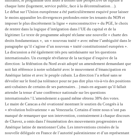
militants, le programme doit aider à donner une perspective de rupture à
chaque lutte (logement, service public, face à la décentralisation…).
Le débat sur l’Union européenne a été particulièrement esquivé pour laisser
le moins apparaître les divergences profondes entre les tenants du NON et
imposer le plus discrètement la ligne « euroconstructive » du PGE, le choix
de rentrer dans la logique d’intégration dans l’UE du capital et de la
légitimer. Le texte de programme adopté réclame une nouvelle « charte des
droits fondamentaux »,
un « nouveau traité » avec même l’ambiguïté dans le
paragraphe qu’il s’agisse d’un nouveau « traité constitutionnel européen ».
La discussion a été également très peu satisfaisante sur les questions
internationales. Un exemple révélateur de la tactique d’esquive de la
direction: la fédération du Nord avait adopté un amendement demandant que
soit fait référence à notre solidarité avec le mouvement d’émancipation en
Amérique latine et avec le peuple cubain. La direction l’a refusé sans se
dévoiler sur le fond (sa tolérance pour ne pas dire plus vis-à-vis des positions
anti-cubaines de certains de ses partenaires…) mais en arguant qu’il fallait
attendre la tenue d’une conférence nationale sur les questions
internationales ! L’amendement a quand même obtenu 38% des votes.
Le maire de Caracas a été ovationné montrant le soutien du Congrès à la
« révolution bolivarienne » au Venezuela. Certains d’entre nous n’ont pas
manqué de remarquer que son intervention, contrairement à chaque discours
de Chavez, a omis dans l’énumération des mouvements progressistes en
Amérique latine de mentionner Cuba. Les interventions croisées de la
nouvelle déléguée en France de l’autorité palestinienne et d’un représentant