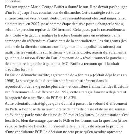
contestée.
Dès son rapport Marie-George Buffet a donné le ton. Il ne devait pas bouger
d’un iota jusqu’à ses conclusions de dimanche. Cette stratégie est toute
entière tournée vers la contribution au rassemblement électoral majoritaire,
électoraliste, en 2007, posé comme étape décisive pour « changer la vie »,
selon l’expression reprise de F.Mitterrand. Cela passe par le rassemblement
de « toute » la gauche, malgré la fracture béante mise en évidence par la
campagne du référendum. Conscients de la contradiction, les dirigeants (les
cadors de la direction sortante ont largement monopolisé les micros) ont
multiplié les variations sur le thème « battre la droite, réussir durablement à
gauche », la raison d’être du Parti devenant de « révolutionner la gauche »,
de « remettre la gauche à gauche ». MG. Buffet a reconnu qu’il faudrait
« souffler fort » !
En fait de démarche inédite, agrémentée de « forums » (c’était déjà le cas en
1996), la stratégie de la direction s’enferme obstinément dans la
reproduction de la « gauche plurielle » et contribue à alimenter des illusions
sur l’alternance. A la différence de 1997, cette stratégie funeste a déjà réduit
la capacité de « souffle » du PCF de 10 à 3%...
Autre orientation stratégique qui a du mal à passer : la volonté d’effacement
du Parti, à l’opposé de sa raison d’être de parti de classe et de masse, remise
en évidence par le vote de classe du 29 mai et les luttes. La contestation s’est
focalisée, bien davantage que sur le PGE et les forums, sur la question (à nos
yeux partielle) de l’élection présidentielle et le refus de retenir le principe
d’une candidature PCF. La décision ne sera prise qu’en octobre après une