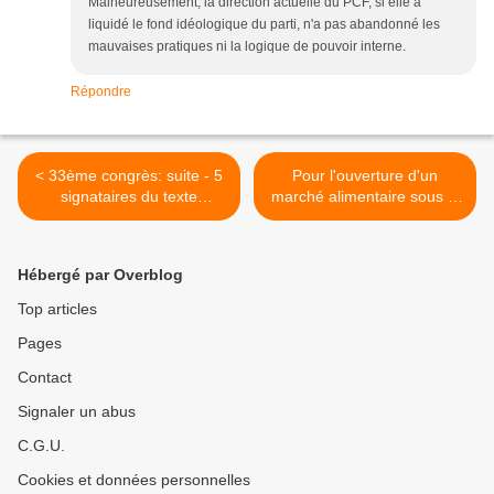
Malheureusement, la direction actuelle du PCF, si elle a
liquidé le fond idéologique du parti, n'a pas abandonné les
mauvaises pratiques ni la logique de pouvoir interne.
Répondre
< 33ème congrès: suite - 5
Pour l'ouverture d'un
signataires du texte
marché alimentaire sous la
"Remettons le PCF sur les
halle aux chevaux du Parc
rails de la lutte des classes"
Georges Brassens (Paris
élus au Conseil national
15e) >
Hébergé par Overblog
Top articles
Pages
Contact
Signaler un abus
C.G.U.
Cookies et données personnelles