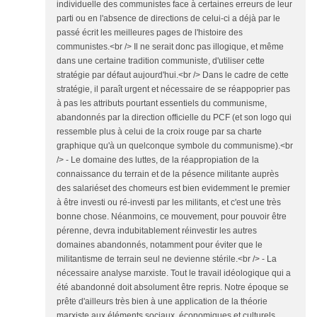
individuelle des communistes face à certaines erreurs de leur
parti ou en l'absence de directions de celui-ci a déjà par le
passé écrit les meilleures pages de l'histoire des
communistes.<br /> Il ne serait donc pas illogique, et même
dans une certaine tradition communiste, d'utiliser cette
stratégie par défaut aujourd'hui.<br /> Dans le cadre de cette
stratégie, il paraît urgent et nécessaire de se réappoprier pas
à pas les attributs pourtant essentiels du communisme,
abandonnés par la direction officielle du PCF (et son logo qui
ressemble plus à celui de la croix rouge par sa charte
graphique qu'à un quelconque symbole du communisme).<br
/> - Le domaine des luttes, de la réappropiation de la
connaissance du terrain et de la pésence militante auprès
des salariéset des chomeurs est bien evidemment le premier
à être investi ou ré-investi par les militants, et c'est une très
bonne chose. Néanmoins, ce mouvement, pour pouvoir être
pérenne, devra indubitablement réinvestir les autres
domaines abandonnés, notamment pour éviter que le
militantisme de terrain seul ne devienne stérile.<br /> - La
nécessaire analyse marxiste. Tout le travail idéologique qui a
été abandonné doit absolument être repris. Notre époque se
prête d'ailleurs très bien à une application de la théorie
marxiste aux éléments sociaux, économiques et culturels