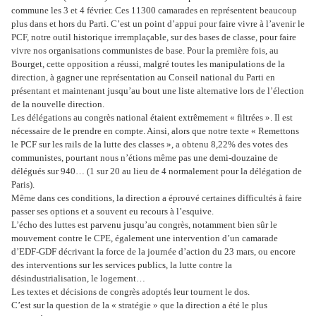
commune les 3 et 4 février. Ces 11300 camarades en représentent beaucoup
plus dans et hors du Parti. C’est un point d’appui pour faire vivre à l’avenir le
PCF, notre outil historique irremplaçable, sur des bases de classe, pour faire
vivre nos organisations communistes de base. Pour la première fois, au
Bourget, cette opposition a réussi, malgré toutes les manipulations de la
direction, à gagner une représentation au Conseil national du Parti en
présentant et maintenant jusqu’au bout une liste alternative lors de l’élection
de la nouvelle direction.
Les délégations au congrès national étaient extrêmement « filtrées ». Il est
nécessaire de le prendre en compte. Ainsi, alors que notre texte « Remettons
le PCF sur les rails de la lutte des classes », a obtenu 8,22% des votes des
communistes, pourtant nous n’étions même pas une demi-douzaine de
délégués sur 940… (1 sur 20 au lieu de 4 normalement pour la délégation de
Paris).
Même dans ces conditions, la direction a éprouvé certaines difficultés à faire
passer ses options et a souvent eu recours à l’esquive.
L’écho des luttes est parvenu jusqu’au congrès, notamment bien sûr le
mouvement contre le CPE, également une intervention d’un camarade
d’EDF-GDF décrivant la force de la journée d’action du 23 mars, ou encore
des interventions sur les services publics, la lutte contre la
désindustrialisation, le logement…
Les textes et décisions de congrès adoptés leur tournent le dos.
C’est sur la question de la « stratégie » que la direction a été le plus