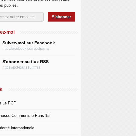
les publiés.
ez-moi
Suivez-moi sur Facebook
http://facebook.com/pcfparis/
S'abonner au flux RSS
https://pcf-paris15.fr/rss
s
e Le PCF
nesse Communiste Paris 15
darité internationale