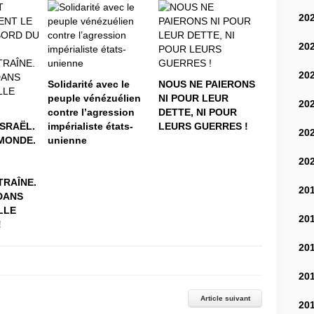
20
20
20
Solidarité avec le
NOUS NE PAIERONS
peuple vénézuélien
NI POUR LEUR
20
contre l’agression
DETTE, NI POUR
iSRAËL.
impérialiste états-
LEURS GUERRES !
20
MONDE.
unienne
20
RAÎNE.
20
DANS
LLE
20
!
20
20
Article suivant
20