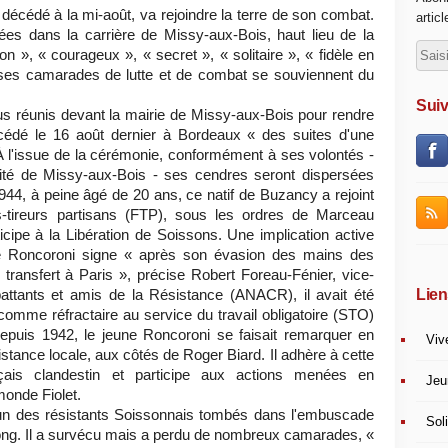
cédé à la mi-août, va rejoindre la terre de son combat.
artic
es dans la carrière de Missy-aux-Bois, haut lieu de la
», « courageux », « secret », « solitaire », « fidèle en
ses camarades de lutte et de combat se souviennent du
Suiv
us réunis devant la mairie de Missy-aux-Bois pour rendre
édé le 16 août dernier à Bordeaux « des suites d'une
À l'issue de la cérémonie, conformément à ses volontés -
lité de Missy-aux-Bois - ses cendres seront dispersées
1944, à peine âgé de 20 ans, ce natif de Buzancy a rejoint
-tireurs partisans (FTP), sous les ordres de Marceau
ticipe à la Libération de Soissons. Une implication active
ue Roncoroni signe « après son évasion des mains des
transfert à Paris », précise Robert Foreau-Fénier, vice-
Lien
attants et amis de la Résistance (ANACR), il avait été
comme réfractaire au service du travail obligatoire (STO)
Depuis 1942, le jeune Roncoroni se faisait remarquer en
Viv
istance locale, aux côtés de Roger Biard. Il adhère à cette
ais clandestin et participe aux actions menées en
Jeu
monde Fiolet.
un des résistants Soissonnais tombés dans l'embuscade
Soli
ong. Il a survécu mais a perdu de nombreux camarades, «