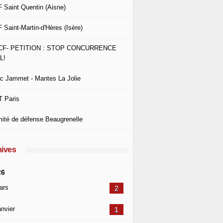
 Saint Quentin (Aisne)
 Saint-Martin-d'Hères (Isère)
CF- PETITION : STOP CONCURRENCE
L!
c Jammet - Mantes La Jolie
 Paris
ité de défense Beaugrenelle
ives
26
ars
2
nvier
1