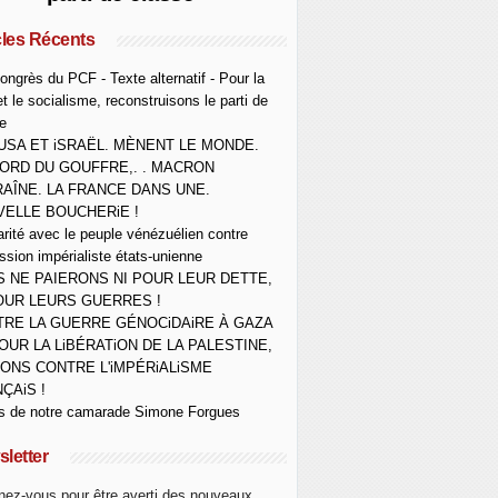
cles Récents
ongrès du PCF - Texte alternatif - Pour la
et le socialisme, reconstruisons le parti de
e
USA ET iSRAËL. MÈNENT LE MONDE.
ORD DU GOUFFRE,. . MACRON
AÎNE. LA FRANCE DANS UNE.
ELLE BOUCHERiE !
arité avec le peuple vénézuélien contre
ession impérialiste états-unienne
 NE PAIERONS NI POUR LEUR DETTE,
OUR LEURS GUERRES !
RE LA GUERRE GÉNOCiDAiRE À GAZA
OUR LA LiBÉRATiON DE LA PALESTINE,
ONS CONTRE L'iMPÉRiALiSME
ÇAiS !
s de notre camarade Simone Forgues
letter
ez-vous pour être averti des nouveaux