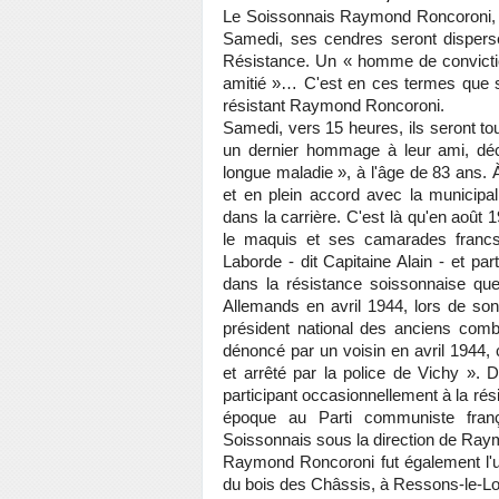
Le Soissonnais Raymond Roncoroni, dé
Samedi, ses cendres seront dispersé
Résistance. Un « homme de conviction 
amitié »… C'est en ces termes que 
résistant Raymond Roncoroni.
Samedi, vers 15 heures, ils seront to
un dernier hommage à leur ami, déc
longue maladie », à l'âge de 83 ans. 
et en plein accord avec la municipa
dans la carrière. C'est là qu'en août 
le maquis et ses camarades francs
Laborde - dit Capitaine Alain - et par
dans la résistance soissonnaise q
Allemands en avril 1944, lors de son 
président national des anciens comb
dénoncé par un voisin en avril 1944, 
et arrêté par la police de Vichy ». 
participant occasionnellement à la rés
époque au Parti communiste franç
Soissonnais sous la direction de Ray
Raymond Roncoroni fut également l'
du bois des Châssis, à Ressons-le-L