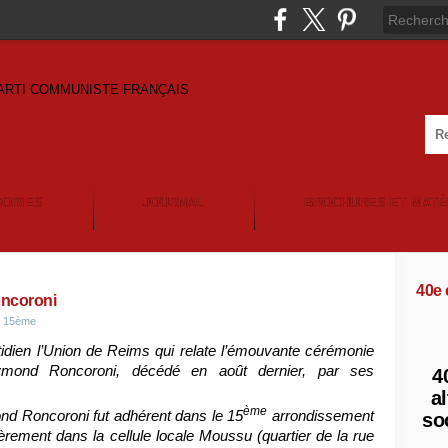
GORIES
JOURNAL
BROCHURES ET MATÉ
40e
oncoroni
s 15ème
tidien l’Union de Reims qui relate l’émouvante cérémonie
mond Roncoroni, décédé en août dernier, par ses
4
al
ème
nd Roncoroni fut adhérent dans le 15
arrondissement
so
rement dans la cellule locale Moussu (quartier de la rue