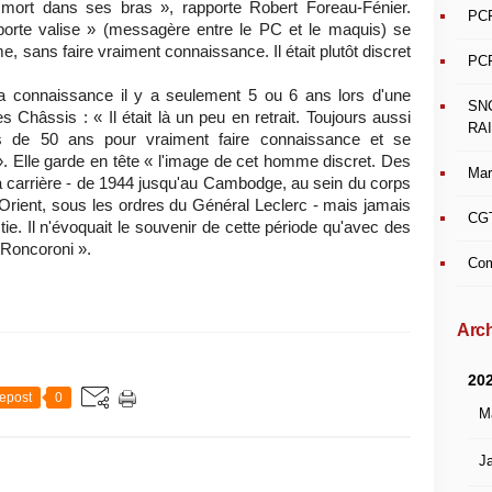
mort dans ses bras », rapporte Robert Foreau-Fénier.
PCF
porte valise » (messagère entre le PC et le maquis) se
, sans faire vraiment connaissance. Il était plutôt discret
PCF
sa connaissance il y a seulement 5 ou 6 ans lors d'une
SN
hâssis : « Il était là un peu en retrait. Toujours aussi
RAI
 plus de 50 ans pour vraiment faire connaissance et se
 Elle garde en tête « l'image de cet homme discret. Des
Mar
 sa carrière - de 1944 jusqu'au Cambodge, au sein du corps
Orient, sous les ordres du Général Leclerc - mais jamais
CGT
tie. Il n'évoquait le souvenir de cette période qu'avec des
 Roncoroni ».
Com
Arch
20
epost
0
M
Ja