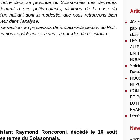
 retiré dans sa province du Soissonnais ces dernières
rtement à ses petits-enfants, victimes de la crise du
Arti
d’un militant dont la modestie, que nous retrouvons bien
gueur dans l’analyse.
40e c
a section, au processus de mutation-disparition du PCF.
paix 
tes nos condoléances à ses camarades de résistance.
class
LES 
AU B
ENTR
NOUV
Solid
l’agr
NOUS
NI P
CONT
ET P
LUTT
FRAN
Décè
News
sistant Raymond Roncoroni, décédé le 16 août
ses terres du Soissonnais.
Abonn