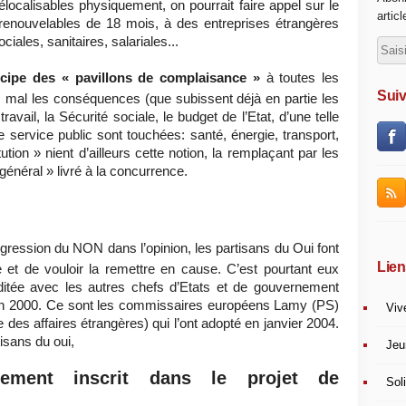
élocalisables physiquement, on pourrait faire appel sur le
artic
s renouvelables de 18 mois, à des entreprises étrangères
ciales, sanitaires, salariales...
incipe des « pavillons de complaisance »
à toutes les
Suiv
s mal les conséquences (que subissent déjà en partie les
travail, la Sécurité sociale, le budget de l’Etat, d’une telle
de service public sont touchées: santé, énergie, transport,
tion » nient d’ailleurs cette notion, la remplaçant par les
énéral » livré à la concurrence.
gression du NON dans l’opinion, les partisans du Oui font
Lien
e et de vouloir la remettre en cause. C’est pourtant eux
ditée avec les autres chefs d’Etats et de gouvernement
n 2000. Ce sont les commissaires européens Lamy (PS)
Viv
 des affaires étrangères) qui l’ont adopté en janvier 2004.
isans du oui,
Jeu
ctement inscrit dans le projet de
Soli