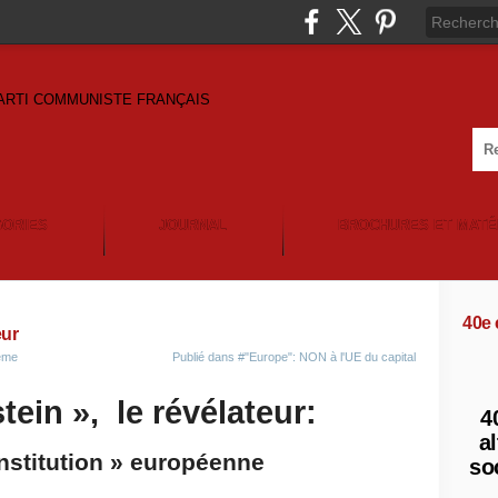
GORIES
JOURNAL
BROCHURES ET MATÉ
40e
eur
5ème
Publié dans
#"Europe": NON à l'UE du capital
tein »,
le révélateur:
4
al
onstitution » européenne
so