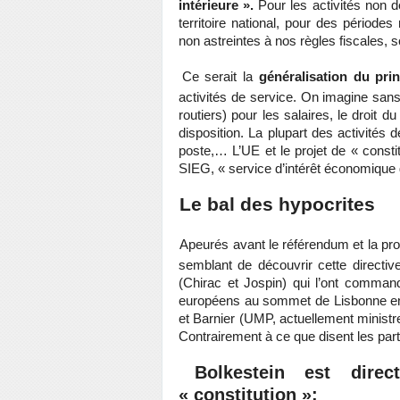
intérieure ».
Pour les activités non d
territoire national, pour des période
non astreintes à nos règles fiscales, so
Ce serait la
généralisation du pr
activités de service. On imagine san
routiers) pour les salaires, le droit du 
disposition. La plupart des activités 
poste,… L’UE et le projet de « constitu
SIEG, « service d’intérêt économique g
Le bal des hypocrites
Apeurés avant le référendum et la pro
semblant de découvrir cette directiv
(Chirac et Jospin) qui l’ont comman
européens au sommet de Lisbonne e
et Barnier (UMP, actuellement ministre
Contrairement à ce que disent les part
Bolkestein est dire
« constitution »: