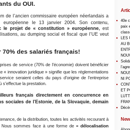
nants du OUI.
Arti
nom de l’ancien commissaire européen néerlandais a
40e c
 européenne le 13 janvier 2004. Son contenu,
paix 
 le projet de « constitution » européenne,
est
class
lisations, au dumping social et fiscal que l’UE veut
LES 
AU B
ENTR
70% des salariés français!
NOUV
Solid
prises de service (70% de l’économie) doivent bénéficier
l’agr
e « innovation juridique » signifie que les réglementations
NOUS
service seraient celles du pays d’origine de l’entreprise
NI P
 s’effectue la prestation.
CONT
ET P
vailleurs français directement en concurrence en
LUTT
 sociales de l’Estonie, de la Slovaquie, demain
FRAN
Décè
nance, de la distribution, toutes les activités recourant à
News
és. Nous sommes face à une forme de
« délocalisation
Abonn