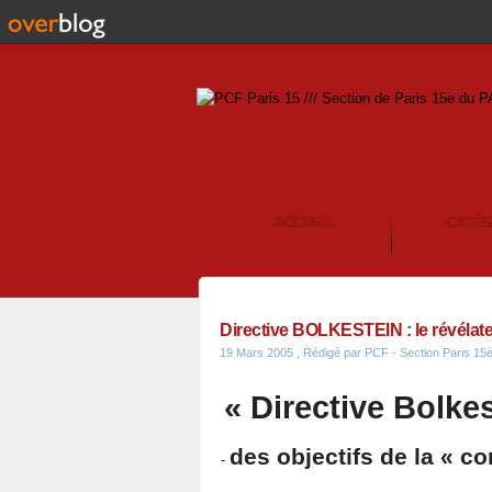
ACCUEIL
CATÉ
CONTACT
Directive BOLKESTEIN : le révélat
19 Mars 2005
, Rédigé par PCF - Section Paris 1
« Directive Bolkes
des objectifs de la « c
-