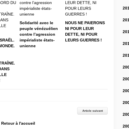
20
20
Solidarité avec le
NOUS NE PAIERONS
peuple vénézuélien
NI POUR LEUR
20
contre l’agression
DETTE, NI POUR
iSRAËL.
impérialiste états-
LEURS GUERRES !
20
MONDE.
unienne
20
RAÎNE.
20
DANS
LLE
20
!
20
20
Article suivant
20
Retour à l'accueil
20