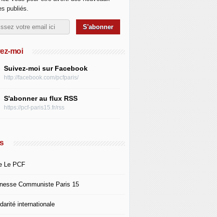
les publiés.
ez-moi
Suivez-moi sur Facebook
http://facebook.com/pcfparis/
S'abonner au flux RSS
https://pcf-paris15.fr/rss
s
e Le PCF
nesse Communiste Paris 15
darité internationale