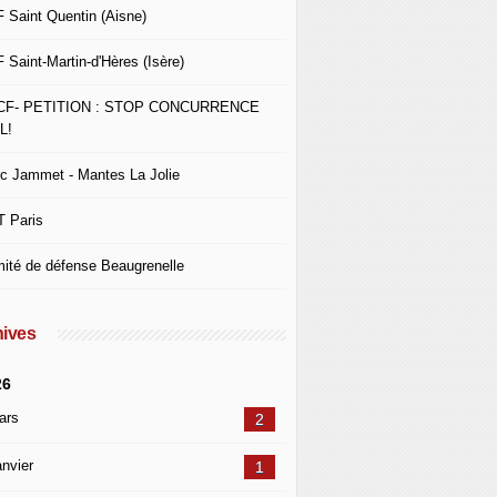
 Saint Quentin (Aisne)
 Saint-Martin-d'Hères (Isère)
CF- PETITION : STOP CONCURRENCE
L!
c Jammet - Mantes La Jolie
 Paris
ité de défense Beaugrenelle
ives
26
ars
2
nvier
1