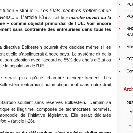
PCF
titution » stipule: «
Les Etats membres s’efforcent de
PCF
vices...
». L’article I-3
ins
crit
le
«
marché ouvert où la
sée
» comme objectif primordial de l’UE. Voir encore
SN
issement sans contrainte des entreprises dans tous les
RAI
Mar
 la directive Bolkestein pourrait être décidée même si les
t et elle s’appliquerait à notre pays. Le système dit de la
CGT
effet son adoption avec l’accord de 55% des chefs d’Etat ou
 la population de l’UE.
Com
e serait plus qu’une chambre d’enregistrement. Les
lkestein rentreraient automatiquement dans notre droit
Arch
Barroso soutient sans réserves Bolkestein.
Demain sa
20
tique et illégitime, composée de technocrates nommés,
M
nopole de l’initiative législative. Elle serait déclarée
nion
» (article I-26).
Ja