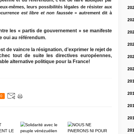
opéenne et du référendum, c’est de faire abdiquer par
’eux-mêmes, leurs possibilités légales de résister aux
20
urrence est libre et non faussée
»
autrement dit à
20
tre les « partis de gouvernement » se manifeste
20
le oui au référendum.
20
st de vaincre la résignation, d’exprimer le rejet de
chec tout de suite les directives européennes,
20
able alternative politique pour la France!
20
20
20
0
20
20
20