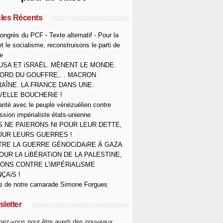
cles Récents
ongrès du PCF - Texte alternatif - Pour la
et le socialisme, reconstruisons le parti de
e
USA ET iSRAËL. MÈNENT LE MONDE.
ORD DU GOUFFRE,. . MACRON
AÎNE. LA FRANCE DANS UNE.
ELLE BOUCHERiE !
arité avec le peuple vénézuélien contre
ession impérialiste états-unienne
 NE PAIERONS NI POUR LEUR DETTE,
OUR LEURS GUERRES !
RE LA GUERRE GÉNOCiDAiRE À GAZA
OUR LA LiBÉRATiON DE LA PALESTINE,
ONS CONTRE L'iMPÉRiALiSME
ÇAiS !
s de notre camarade Simone Forgues
letter
ez-vous pour être averti des nouveaux