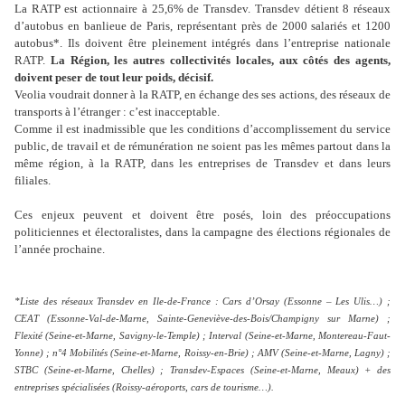
La RATP est actionnaire à 25,6% de Transdev. Transdev détient 8 réseaux
d’autobus en banlieue de Paris, représentant près de 2000 salariés et 1200
autobus*. Ils doivent être pleinement intégrés dans l’entreprise nationale
RATP.
La Région, les autres collectivités locales, aux côtés des agents,
doivent peser de tout leur poids, décisif.
Veolia voudrait donner à la RATP, en échange des ses actions, des réseaux de
transports à l’étranger : c’est inacceptable.
Comme il est inadmissible que les conditions d’accomplissement du service
public, de travail et de rémunération ne soient pas les mêmes partout dans la
même région, à la RATP, dans les entreprises de Transdev et dans leurs
filiales.
Ces enjeux peuvent et doivent être posés, loin des préoccupations
politiciennes et électoralistes, dans la campagne des élections régionales de
l’année prochaine.
*Liste des réseaux Transdev en Ile-de-France : Cars d’Orsay (Essonne – Les Ulis…) ;
CEAT (Essonne-Val-de-Marne, Sainte-Geneviève-des-Bois/Champigny sur Marne) ;
Flexité (Seine-et-Marne, Savigny-le-Temple) ; Interval (Seine-et-Marne, Montereau-Faut-
Yonne) ; n°4 Mobilités (Seine-et-Marne, Roissy-en-Brie) ; AMV (Seine-et-Marne, Lagny) ;
STBC (Seine-et-Marne, Chelles) ; Transdev-Espaces (Seine-et-Marne, Meaux) + des
entreprises spécialisées (Roissy-aéroports, cars de tourisme…).