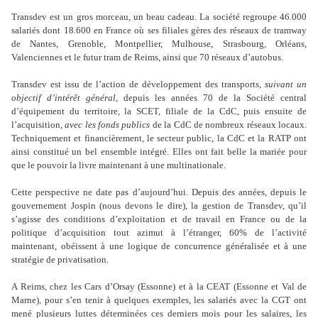
Transdev est un gros morceau, un beau cadeau. La société regroupe 46.000
salariés dont 18.600 en France où ses filiales gères des réseaux de tramway
de Nantes, Grenoble, Montpellier, Mulhouse, Strasbourg, Orléans,
Valenciennes et le futur tram de Reims, ainsi que 70 réseaux d’autobus.
Transdev est issu de l’action de développement des transports,
suivant un
objectif d’intérêt général
, depuis les années 70 de la Société central
d’équipement du territoire, la SCET, filiale de la CdC, puis ensuite de
l’acquisition,
avec les fonds
publics
de la CdC de nombreux réseaux locaux.
Techniquement et financièrement, le secteur public, la CdC et la RATP ont
ainsi constitué un bel ensemble intégré. Elles ont fait belle la mariée pour
que le pouvoir la livre maintenant à une multinationale.
Cette perspective ne date pas d’aujourd’hui. Depuis des années, depuis le
gouvernement Jospin (nous devons le dire), la gestion de Transdev, qu’il
s’agisse des conditions d’exploitation et de travail en France ou de la
politique d’acquisition tout azimut à l’étranger, 60% de l’activité
maintenant, obéissent à une logique de concurrence généralisée et à une
stratégie de privatisation.
A Reims, chez les Cars d’Orsay (Essonne) et à la CEAT (Essonne et Val de
Marne), pour s’en tenir à quelques exemples, les salariés avec la CGT ont
mené plusieurs luttes déterminées ces derniers mois pour les salaires, les