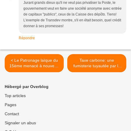
Jurant grands dieux qu'il ne veut pas privatiser la Poste, le
gouvernement veut en faire une société anonyme avec entrée
de capitaux "publics", ceux de la Caisse des dépôts. Tiens!
L'exemple de Transdev montre, s'il en était besoin, quel crédit
donner à ses promesses!
Répondre
< Le Patronage laïque du
Taxe carbone: une
15ème menacé à nouveau
fumisterie tuyautée par le
par la municipalité de Paris
Medef ! >
!
Hébergé par Overblog
Top articles
Pages
Contact
Signaler un abus