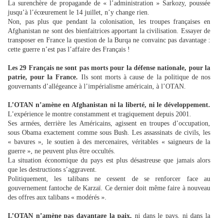
La surenchère de propagande de « l’administration » Sarkozy, poussée
jusqu’à l’écœurement le 14 juillet, n’y change rien.
Non, pas plus que pendant la colonisation, les troupes françaises en
Afghanistan ne sont des bienfaitrices apportant la civilisation. Essayer de
transposer en France la question de la Burqa ne convainc pas davantage :
cette guerre n’est pas l’affaire des Français !
Les 29 Français ne sont pas morts pour la défense nationale, pour la
patrie, pour la France.
Ils sont morts à cause de la politique de nos
gouvernants d’allégeance à l’impérialisme américain, à l’OTAN.
L’OTAN n’amène en Afghanistan ni la liberté, ni le développement.
L’expérience le montre constamment et tragiquement depuis 2001.
Ses armées, derrière les Américains, agissent en troupes d’occupation,
sous Obama exactement comme sous Bush. Les assassinats de civils, les
« bavures », le soutien à des mercenaires, véritables « saigneurs de la
guerre », ne peuvent plus être occultés.
La situation économique du pays est plus désastreuse que jamais alors
que les destructions s’aggravent.
Politiquement, les talibans ne cessent de se renforcer face au
gouvernement fantoche de Karzaï. Ce dernier doit même faire à nouveau
des offres aux talibans « modérés ».
L’OTAN n’amène pas davantage la paix,
ni dans le pays, ni dans la