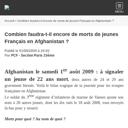
MENU
Accueil
» Combien faudra-t-il encore de morts de jeunes Français en Afghanistan ?
Combien faudra-t-il encore de morts de jeunes
Français en Afghanistan ?
Publié le 01/08/2009 à 20:02
Par
PCF - Section Paris 15ème
er
Afghanistan le samedi 1
août 2009 : à signaler
un jeune de 22 ans mort
,
deux autres de 24 et 29 ans
gravement blessés. Voilà le bilan tragique de la journée pour les troupes
françaises en Afghanistan.
ème
Le soldat du 3
régiment d’infanterie de marine de Vannes ajoute son
nom à 28 autres jeunes, dont les dix tués le 18 août 2008, tous envoyés
là-bas pour y mourir.
Morts pour quoi ? Au nom de quoi ?