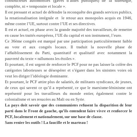
constructeurs automobiles (gavés d’aides publiques) de la sidérurgie,
complète, ni « temporaire et locale ».
Il est pressant et actuel de défendre la reconquête des grands services publics,
la renationalisation intégrale et le retour aux monopoles acquis en 1946,
même contre l’UE, surtout contre l’UE et ses directives.
Il est et actuel, en phase avec la grande majorité des travailleurs, de remettre
en cause les traités européens, l’UE du capital et son instrument, l’euro.
Ce 36ème congrès est marqué par une participation particulièrement faible
au vote et aux congrès locaux. Il traduit la nouvelle phase de
l’affaiblissement du Parti, quantitatif et qualitatif avec notamment la
pauvreté du texte « rallumons les étoiles ».
Et pourtant, il est urgent de renforcer le PCF pour ne pas laisser la colère des
catégories laborieuses se désespérer et s’égarer dans les sinistres voies où
veut les diriger l’idéologie dominante.
Et pourtant, le PCF attire plus de salariés, de militants syndicaux, de jeunes,
de ceux qui savent ce qu’il a représenté, ce que le marxisme-léninisme ont
représenté pour les travailleurs du monde entier, également contre le
colonialisme et ses resucées au Mali ou en Syrie.
La pays doit savoir que des communistes refusent la disparition de leur
parti dans le Front de gauche, qu’ils entendent faire vivre et renforcer le
PCF, localement et nationalement, sur une base de classe.
Sans renier les outils ! La faucille et le marteau !