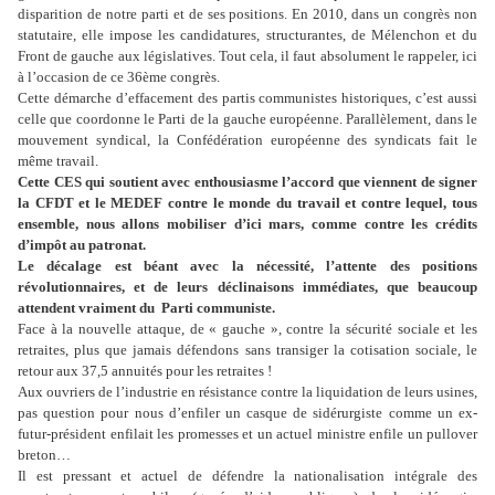
disparition de notre parti et de ses positions. En 2010, dans un congrès non
statutaire, elle impose les candidatures, structurantes, de Mélenchon et du
Front de gauche aux législatives. Tout cela, il faut absolument le rappeler, ici
à l’occasion de ce 36ème congrès.
Cette démarche d’effacement des partis communistes historiques, c’est aussi
celle que coordonne le Parti de la gauche européenne. Parallèlement, dans le
mouvement syndical, la Confédération européenne des syndicats fait le
même travail.
Cette CES qui soutient avec enthousiasme l’accord que viennent de signer
la CFDT et le MEDEF contre le monde du travail et contre lequel, tous
ensemble, nous allons mobiliser d’ici mars, comme contre les crédits
d’impôt au patronat.
Le décalage est béant avec la nécessité, l’attente des positions
révolutionnaires, et de leurs déclinaisons immédiates, que beaucoup
attendent vraiment du Parti communiste.
Face à la nouvelle attaque, de « gauche », contre la sécurité sociale et les
retraites, plus que jamais défendons sans transiger la cotisation sociale, le
retour aux 37,5 annuités pour les retraites !
Aux ouvriers de l’industrie en résistance contre la liquidation de leurs usines,
pas question pour nous d’enfiler un casque de sidérurgiste comme un ex-
futur-président enfilait les promesses et un actuel ministre enfile un pullover
breton…
Il est pressant et actuel de défendre la nationalisation intégrale des