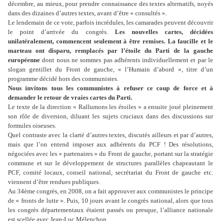
décembre, au mieux, pour prendre connaissance des textes alternatifs, noyés
dans des dizaines d’autres textes, avant d’être « consultés ».
Le lendemain de ce vote, parfois incrédules, les camarades peuvent découvrir
le point d’arrivée du congrès.
Les nouvelles cartes, décidées
unilatéralement, commencent seulement à être remises. La faucille et le
marteau ont disparu, remplacés par l’étoile du Parti de la gauche
européenne
dont nous ne sommes pas adhérents individuellement et par le
slogan gentillet du Front de gauche, « l’Humain d’abord », titre d’un
programme décidé hors des communistes.
Nous invitons tous les communistes à refuser ce coup de force et à
demander le retour de vraies cartes du Parti.
Le texte de la direction « Rallumons les étoiles » a ensuite joué pleinement
son rôle de diversion, diluant les sujets cruciaux dans des discussions sur
formules oiseuses.
Quel contraste avec la clarté d’autres textes, discutés ailleurs et par d’autres,
mais que l’on entend imposer aux adhérents du PCF ! Des résolutions,
négociées avec les « partenaires » du Front de gauche, portant sur la stratégie
commune et sur le développement de structures parallèles chapeautant le
PCF, comité locaux, conseil national, secrétariat du Front de gauche etc.
viennent d’être rendues publiques.
Au 34ème congrès, en 2008, on a fait approuver aux communistes le principe
de « fronts de lutte ». Puis, 10 jours avant le congrès national, alors que tous
les congrès départementaux étaient passés ou presque, l’alliance nationale
est scellée avec Jean-Luc Mélenchon.