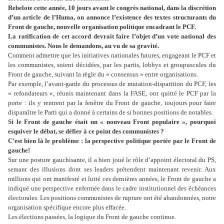
Rebelote cette année, 10 jours avant le congrès national, dans la discrétion
d’un article de l’Huma, on annonce l’existence des textes structurants du
Front de gauche, nouvelle organisation politique encadrant le PCF.
La ratification de cet accord devrait faire l’objet d’un vote national des
communistes. Nous le demandons, au vu de sa gravité.
Comment admettre que les initiatives nationales futures, engageant le PCF et
les communistes, soient décidées, par les partis, lobbys et groupuscules du
Front de gauche, suivant la règle du « consensus » entre organisations.
Par exemple, l’avant-garde du processus de mutation-disparition du PCF, les
« refondateurs », réunis maintenant dans la FASE, ont quitté le PCF par la
porte : ils y rentrent par la fenêtre du Front de gauche, toujours pour faire
disparaître le Parti qui a donné à certains de si bonnes positions de notables.
Si le Front de gauche était un « nouveau Front populaire », pourquoi
esquiver le débat, se défier à ce point des communistes ?
C’est bien là le problème : la perspective politique portée par le Front de
gauche!
Sur une posture gauchisante, il a bien joué le rôle d’appoint électoral du PS,
semant des illusions dont ses leaders prétendent maintenant revenir. Aux
millions qui ont manifesté et lutté ces dernières années, le Front de gauche a
indiqué une perspective enfermée dans le cadre institutionnel des échéances
électorales. Les positions communistes de rupture ont été abandonnées, notre
organisation spécifique encore plus effacée.
Les élections passées, la logique du Front de gauche continue.