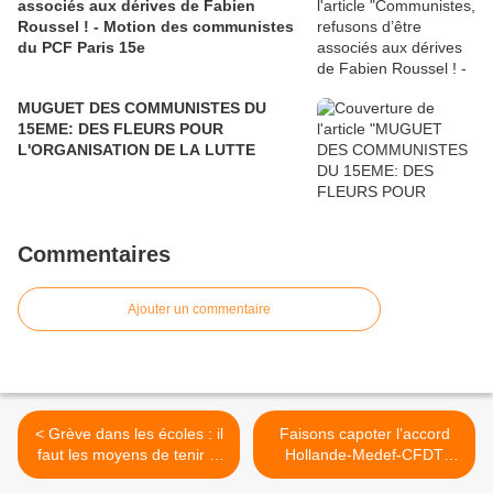
associés aux dérives de Fabien
Roussel ! - Motion des communistes
du PCF Paris 15e
MUGUET DES COMMUNISTES DU
15EME: DES FLEURS POUR
L'ORGANISATION DE LA LUTTE
Commentaires
Ajouter un commentaire
< Grève dans les écoles : il
Faisons capoter l’accord
faut les moyens de tenir le
Hollande-Medef-CFDT
rythme !
contre les salariés! >