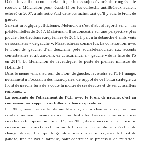
Qu’on le veuille ou non – cela fait partie des sujets évincés du congrès – le
recours à Mélenchon pour réussir là où les collectifs antilibéraux avaient
échoué en 2007, a mis notre Parti entre ses mains, tant qu’il y aura le Front de
gauche.
Suivant sa logique politicienne, Mélenchon s’est d’abord reporté sur … les
présidentielles de 2017. Maintenant, il se concentre sur une perspective plus
proche : les élections européennes de 2014. Il part à la débauche d’amis Verts
ou socialistes « de gauche », Maastrichiens comme lui. La constitution, avec
le Front de gauche, d’un deuxième pôle social-démocrate, aux accents
contestataires et tribuniciens, en concurrencer à « gauche » de la liste du PS
en 2014. Et Mélenchon de revendiquer le poste de premier ministre de
Hollande !
Dans le même temps, au sein du Front de gauche, reviendra au PCF l’image,
notamment à l’occasion des municipales, de suppôt de ce PS. La stratégie du
Front de gauche lui a déjà coûté la moitié de ses députés et de ses conseillers
régionaux…
La poursuite de l’effacement du PCF, avec le Front de gauche, c’est un
contresens par rapport aux luttes et à leurs aspirations.
En 2006, avec les collectifs antilibéraux, on a cherché à imposer une
candidature non communiste aux présidentielles. Les communistes ont mis
en échec cette opération. En 2007 puis 2008, ils ont mis en échec la remise
en cause par la direction elle-même de l’existence même du Parti. Au lieu de
changer de cap, l’équipe dirigeante a persévéré et trouvé, avec le Front de
gauche, une nouvelle formule, pour continuer le processus de mutation-