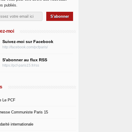
les publiés.
ez-moi
Suivez-moi sur Facebook
http://facebook.com/pcfparis/
S'abonner au flux RSS
https://pcf-paris15.fr/rss
s
e Le PCF
nesse Communiste Paris 15
darité internationale