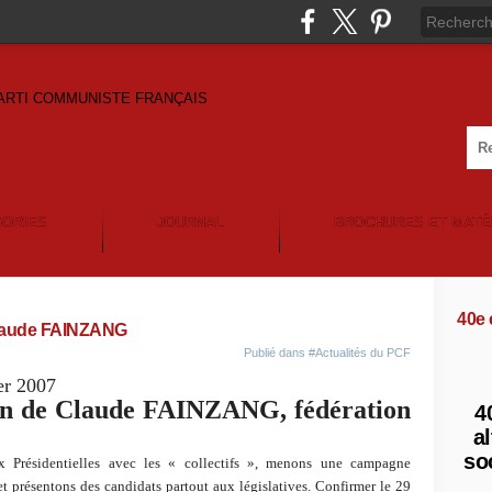
GORIES
JOURNAL
BROCHURES ET MATÉ
40e
 Claude FAINZANG
Publié dans
#Actualités du PCF
er 2007
ion de Claude FAINZANG, fédération
4
al
so
x Présidentielles avec les « collectifs », menons une campagne
t présentons des candidats partout aux législatives. Confirmer le 29