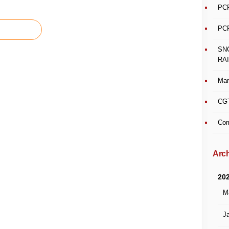
PCF
PCF
SN
RAI
Mar
CGT
Com
Arch
20
M
Ja