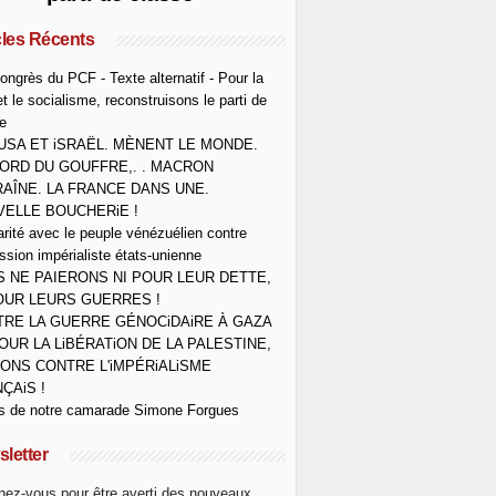
cles Récents
ongrès du PCF - Texte alternatif - Pour la
et le socialisme, reconstruisons le parti de
e
USA ET iSRAËL. MÈNENT LE MONDE.
ORD DU GOUFFRE,. . MACRON
AÎNE. LA FRANCE DANS UNE.
ELLE BOUCHERiE !
arité avec le peuple vénézuélien contre
ession impérialiste états-unienne
 NE PAIERONS NI POUR LEUR DETTE,
OUR LEURS GUERRES !
RE LA GUERRE GÉNOCiDAiRE À GAZA
OUR LA LiBÉRATiON DE LA PALESTINE,
ONS CONTRE L'iMPÉRiALiSME
ÇAiS !
s de notre camarade Simone Forgues
letter
ez-vous pour être averti des nouveaux