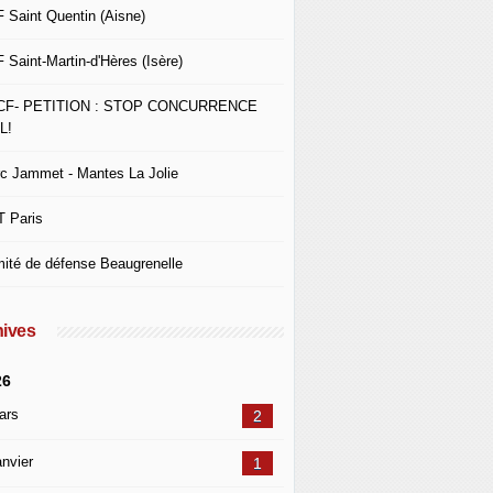
 Saint Quentin (Aisne)
 Saint-Martin-d'Hères (Isère)
CF- PETITION : STOP CONCURRENCE
L!
c Jammet - Mantes La Jolie
 Paris
ité de défense Beaugrenelle
ives
26
ars
2
nvier
1