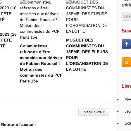
artic
Suiv
023 (16
a FÊTE
MUGUET DES
iTÉ
Communistes,
COMMUNISTES DU
refusons d’être
15EME: DES FLEURS
associés aux dérives
POUR
de Fabien Roussel ! -
L'ORGANISATION DE
Motion des
LA LUTTE
communistes du PCF
Paris 15e
Lien
Viv
Jeu
Article suivant
Soli
Retour à l'accueil