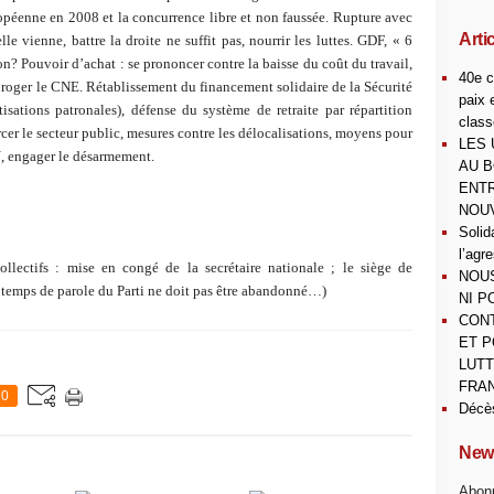
ropéenne en 2008 et la concurrence libre et non faussée. Rupture avec
Arti
le vienne, battre la droite ne suffit pas, nourrir les luttes. GDF, « 6
n? Pouvoir d’achat : se prononcer contre la baisse du coût du travail,
40e c
oger le CNE. Rétablissement du financement solidaire de la Sécurité
paix 
isations patronales), défense du système de retraite par répartition
class
cer le secteur public, mesures contre les délocalisations, moyens pour
LES 
N, engager le désarmement.
AU B
ENTR
NOUV
Solid
l’agr
lectifs : mise en congé de la secrétaire nationale ; le siège de
NOUS
 temps de parole du Parti ne doit pas être abandonné…)
NI P
CONT
ET P
LUTT
FRAN
0
Décè
News
Abonn