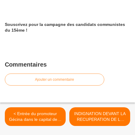
Souscrivez pour la campagne des candidats communistes
du 15ème !
Commentaires
Ajouter un commentaire
< Entrée du promoteur
INDIGNATION DEVANT LA
Gécina dans le capital de la
RECUPERATION DE LA
SemPariSeine : Delanoë
MEMOIRE DE GUY
recule.
MÔQUET PAR SARKOZY >