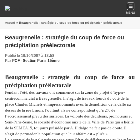
MENU
Accueil
» Beaugrenelle : stratégie du coup de force ou précipitation préélectorale
Beaugrenelle : stratégie du coup de force ou
précipitation préélectorale
Publié le 19/10/2007 à 13:58
Par
PCF - Section Paris 15ème
Beaugrenelle : stratégie du coup de force ou
précipitation préélectorale
Pendant l’été, des travaux ont commencé sur la zone du projet d’hyper-
centrecommercial à Beaugrenelle. Il s’agit de travaux lourds du côté de la
place Charles Michels et impressionnants avec la démolition de la dalle au
dessus de la rue Linois. Pourtant, ils ne correspondent qu’à 2% de
l’accroissement prévu des surfaces. La volonté des décideurs, promoteurs et
Sem-Paris-Seine, la société d’économie mixte de la Ville de Paris qui a hérité
de la SEMEA15, toujours présidée par A. Hidalgo ne fait pas de doute. Il
s’agit de persuader la population que leur affaire est « pliée ».
La propreté de la palissade tranche avec l’état de délabrement où les mêmes