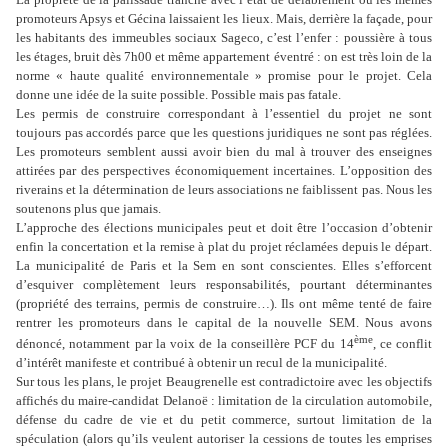
promoteurs Apsys et Gécina laissaient les lieux. Mais, derrière la façade, pour
les habitants des immeubles sociaux Sageco, c’est l’enfer : poussière à tous
les étages, bruit dès 7h00 et même appartement éventré : on est très loin de la
norme « haute qualité environnementale » promise pour le projet. Cela
donne une idée de la suite possible. Possible mais pas fatale.
Les permis de construire correspondant à l’essentiel du projet ne sont
toujours pas accordés parce que les questions juridiques ne sont pas réglées.
Les promoteurs semblent aussi avoir bien du mal à trouver des enseignes
attirées par des perspectives économiquement incertaines. L’opposition des
riverains et la détermination de leurs associations ne faiblissent pas. Nous les
soutenons plus que jamais.
L’approche des élections municipales peut et doit être l’occasion d’obtenir
enfin la concertation et la remise à plat du projet réclamées depuis le départ.
La municipalité de Paris et la Sem en sont conscientes. Elles s’efforcent
d’esquiver complètement leurs responsabilités, pourtant déterminantes
(propriété des terrains, permis de construire…). Ils ont même tenté de faire
rentrer les promoteurs dans le capital de la nouvelle SEM. Nous avons
ème
dénoncé, notamment par la voix de la conseillère PCF du 14
, ce conflit
d’intérêt manifeste et contribué à obtenir un recul de la municipalité.
Sur tous les plans, le projet Beaugrenelle est contradictoire avec les objectifs
affichés du maire-candidat Delanoë : limitation de la circulation automobile,
défense du cadre de vie et du petit commerce, surtout limitation de la
spéculation (alors qu’ils veulent autoriser la cessions de toutes les emprises