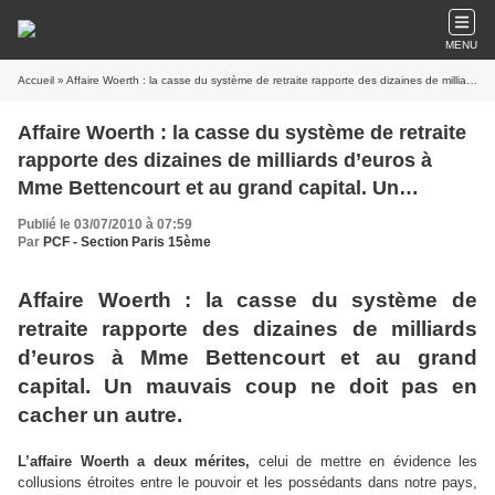
MENU
Accueil
» Affaire Woerth : la casse du système de retraite rapporte des dizaines de milliards d’euros à Mme Bettencourt et au grand capital. Un mauvais coup ne doit pas en cacher un autre.
Affaire Woerth : la casse du système de retraite
rapporte des dizaines de milliards d’euros à
Mme Bettencourt et au grand capital. Un
mauvais coup ne doit pas en cacher un autre.
Publié le 03/07/2010 à 07:59
Par
PCF - Section Paris 15ème
Affaire Woerth : la casse du système de
retraite rapporte des dizaines de milliards
d’euros à Mme Bettencourt et au grand
capital. Un mauvais coup ne doit pas en
cacher un autre.
L’affaire Woerth a deux mérites,
celui de mettre en évidence les
collusions étroites entre le pouvoir et les possédants dans notre pays,