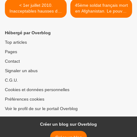
< 1er juillet 2010.
45ème soldat français mort
Inacceptables hausses des
en Afghanistan. Le pouvoir
tarifs des services publics.
envoie 250 hommes de
plus au casse-pipe. >
Hébergé par Overblog
Top articles
Pages
Contact
Signaler un abus
C.G.U.
Cookies et données personnelles
Préférences cookies
Voir le profil de sur le portail Overblog
Créer un blog sur Overblog