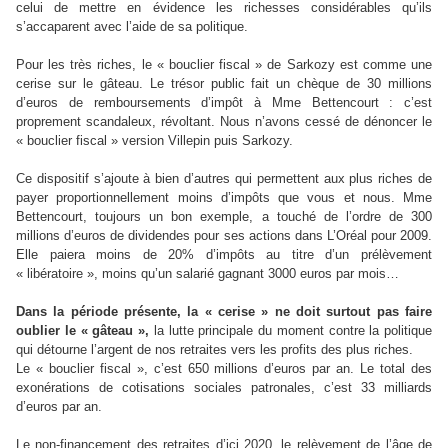
celui de mettre en évidence les richesses considérables qu’ils
s’accaparent avec l’aide de sa politique.
Pour les très riches, le « bouclier fiscal » de Sarkozy est comme une
cerise sur le gâteau. Le trésor public fait un chèque de 30 millions
d’euros de remboursements d’impôt à Mme Bettencourt : c’est
proprement scandaleux, révoltant. Nous n’avons cessé de dénoncer le
« bouclier fiscal » version Villepin puis Sarkozy.
Ce dispositif s’ajoute à bien d’autres qui permettent aux plus riches de
payer proportionnellement moins d’impôts que vous et nous. Mme
Bettencourt, toujours un bon exemple, a touché de l’ordre de 300
millions d’euros de dividendes pour ses actions dans L’Oréal pour 2009.
Elle paiera moins de 20% d’impôts au titre d’un prélèvement
« libératoire », moins qu’un salarié gagnant 3000 euros par mois…
Dans la période présente, la « cerise » ne doit surtout pas faire
oublier le « gâteau »,
la lutte principale du moment contre la politique
qui détourne l’argent de nos retraites vers les profits des plus riches.
Le « bouclier fiscal », c’est 650 millions d’euros par an. Le total des
exonérations de cotisations sociales patronales, c’est 33 milliards
d’euros par an.
Le non-financement des retraites d’ici 2020, le relèvement de l’âge de