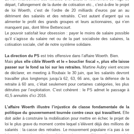
départ, l’allongement de la durée de cotisation etc., c'est-à-dire le projet
de loi Woerth, c’est de l’ordre de 20 milliards d’euros par an au
détriment des salariés et des retraités. C’est autant d’argent qui va
alimenter le profit des grands groupes et leurs actionnaires, qui n’en
manquent pas, dont Mme Bettencourt.
Le pouvoir satisfait leur obsession : payer le moins de salaire possible
qu’il s’agisse du salaire net ou de la part socialisée des salaires, la
cotisation sociale, clef de notre système solidaire.
La direction du PS
est très offensive dans l’affaire Woerth. Bien.
Mais
plus elle cible Woerth et le « bouclier fiscal », plus elle laisse
passer sur le fond sa loi sur les retraites.
Martine Aubry vient encore
de déclarer, en meeting à Roubaix le 30 juin, que les salariés devront
travailler plus longtemps jusqu’à 62, 63, 66 ans, que la défense de la
retraite à 60 ans, c’était seulement pour certaines catégories, les plus
détruites par l’exploitation. C’est cohérent : le PS admet le passage à
41,5 annuités d’ici 2016.
L’affaire Woerth illustre l’injustice de classe fondamentale de la
politique du gouvernement tournée contre ceux qui travaillent.
Elle
doit aider à construire la mobilisation pour mettre en échec le projet de
loi le plus grave du moment contre lequel s’élèvent déjà des millions de
salariés : la casse des retraites. Le mouvement populaire n’a pas à se