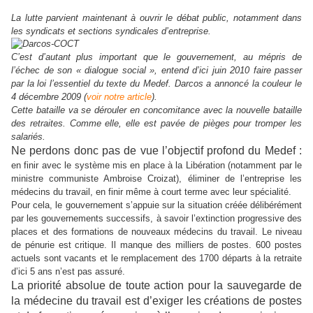
La lutte parvient maintenant à ouvrir le débat public, notamment dans
les syndicats et sections syndicales d’entreprise.
C’est d’autant plus important que le gouvernement, au mépris de
l’échec de son « dialogue social », entend d’ici juin 2010 faire passer
par la loi l’essentiel du texte du Medef. Darcos a annoncé la couleur le
4 décembre 2009 (
voir notre article
).
Cette bataille va se dérouler en concomitance avec la nouvelle bataille
des retraites. Comme elle, elle est pavée de pièges pour tromper les
salariés.
Ne perdons donc pas de vue l’objectif profond du Medef :
en finir avec le système mis en place à la Libération (notamment par le
ministre communiste Ambroise Croizat), éliminer de l’entreprise les
médecins du travail, en finir même à court terme avec leur spécialité.
Pour cela, le gouvernement s’appuie sur la situation créée délibérément
par les gouvernements successifs, à savoir l’extinction progressive des
places et des formations de nouveaux médecins du travail. Le niveau
de pénurie est critique. Il manque des milliers de postes. 600 postes
actuels sont vacants et le remplacement des 1700 départs à la retraite
d’ici 5 ans n’est pas assuré.
La priorité absolue de toute action pour la sauvegarde de
la médecine du travail est d’exiger les créations de postes