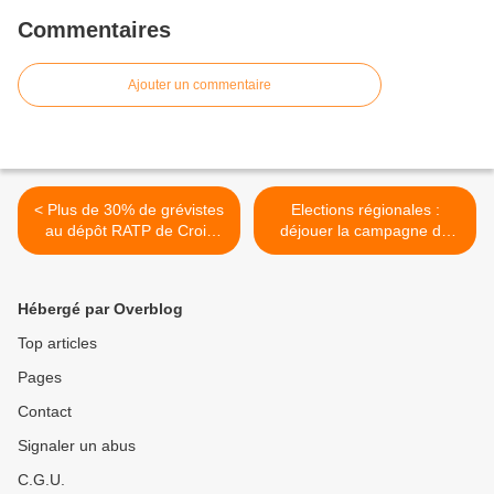
Commentaires
Ajouter un commentaire
< Plus de 30% de grévistes
Elections régionales :
au dépôt RATP de Croix
déjouer la campagne de
Nivert
diversion ! >
Hébergé par Overblog
Top articles
Pages
Contact
Signaler un abus
C.G.U.