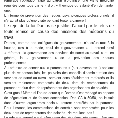
remplace l’obligation faite au patron d’organiser une visite médicale
régulière pour tous par le « droit » théorique du salarié d’en demander
une.
En terme de prévention des risques psychologiques professionnels, il
n’y aurait plus qu’une visite pendant toute la carrière !
Le rejet de la loi Darcos se justifie d’abord par le refus de
toute remise en cause des missions des médecins du
travail.
Darcos, comme ses collègues du gouvernement, n’a qu’un mot à la
bouche, très à la mode, celui de « gouvernance ». Il entend ainsi
« réformer la gouvernance des services de santé au travail » et, en
général, la « gouvernance » de la prévention des risques
professionnels.
Au prétexte de donner aux « partenaires » (aux adversaires !) sociaux
plus de responsabilités, les pouvoirs des conseils d’administration des
services de santé au travail seraient considérablement renforcés et ils
seraient maintenant composés de deux tiers de représentants du
patronat et d’un tiers de représentants des organisations de salariés.
C’est gros ! Même si l’on se doute que Darcos s’est ménagé un espace
de négociation et de fausse concession. Des CA à 50/50, on le sait
dans d’autres organismes sociaux, restent contrôlés par le patronat.
Pour l’instant, les commissions de contrôle sont composées pour les
deux tiers de représentants des salariés. Ne reculons pas !
Le ministre entend aussi développer des échelons régionaux, liées aux