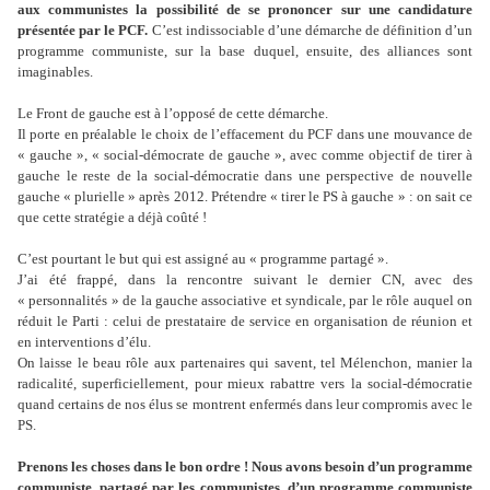
aux communistes la possibilité de se prononcer sur une candidature
présentée par le PCF.
C’est indissociable d’une démarche de définition d’un
programme communiste, sur la base duquel, ensuite, des alliances sont
imaginables.
Le Front de gauche est à l’opposé de cette démarche.
Il porte en préalable le choix de l’effacement du PCF dans une mouvance de
« gauche », « social-démocrate de gauche », avec comme objectif de tirer à
gauche le reste de la social-démocratie dans une perspective de nouvelle
gauche « plurielle » après 2012. Prétendre « tirer le PS à gauche » : on sait ce
que cette stratégie a déjà coûté !
C’est pourtant le but qui est assigné au « programme partagé ».
J’ai été frappé, dans la rencontre suivant le dernier CN, avec des
« personnalités » de la gauche associative et syndicale, par le rôle auquel on
réduit le Parti : celui de prestataire de service en organisation de réunion et
en interventions d’élu.
On laisse le beau rôle aux partenaires qui savent, tel Mélenchon, manier la
radicalité, superficiellement, pour mieux rabattre vers la social-démocratie
quand certains de nos élus se montrent enfermés dans leur compromis avec le
PS.
Prenons les choses dans le bon ordre ! Nous avons besoin d’un programme
communiste, partagé par les communistes, d’un programme communiste