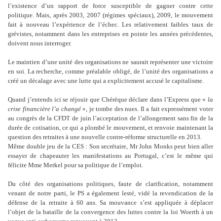
l’existence d’un rapport de force susceptible de gagner contre cette
politique. Mais, après 2003, 2007 (régimes spéciaux), 2009, le mouvement
fait à nouveau l’expérience de l’échec. Les relativement faibles taux de
grévistes, notamment dans les entreprises en pointe les années précédentes,
doivent nous interroger.
Le maintien d’une unité des organisations ne saurait représenter une victoire
en soi. La recherche, comme préalable obligé, de l’unité des organisations a
créé un décalage avec une lutte qui a explicitement accusé le capitalisme.
Quand j’entends ici se réjouir que Chérèque déclare dans l’Express que «
la
crise financière l’a changé
», je tombe des nues. Il a fait expressément voter
au congrès de la CFDT de juin l’acceptation de l’allongement sans fin de la
durée de cotisation, ce qui a plombé le mouvement, et renvoie maintenant la
question des retraites à une nouvelle contre-réforme structurelle en 2013.
Même double jeu de la CES : Son secrétaire, Mr John Monks peut bien aller
essayer de chapeauter les manifestations au Portugal, c’est le même qui
félicite Mme Merkel pour sa politique de l’emploi.
Du côté des organisations politiques, faute de clarification, notamment
venant de notre parti, le PS a également lesté, vidé la revendication de la
défense de la retraite à 60 ans. Sa mouvance s’est appliquée à déplacer
l’objet de la bataille de la convergence des luttes contre la loi Woerth à un