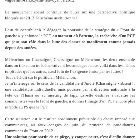
vague anti-sarkozysme renvoyant à 2012.
Le mouvement social continue de buter sur une perspective politique
bloquée sur 2012, le schéma institutionnel.
Loin de contribuer à la dégager, la poursuite de la stratégie du « Front de
gauche » y enfonce le PCF,
au moment où l’attente, la recherche d’un PCF
qui joue son rôle dans la lutte des classes se manifestent comme jamais
depuis des années.
Mélenchon ou Chassaigne, Chassaigne ou Mélenchon, les deux ensemble
dans un ticket, un troisième suivant les sondages : nous voilà dans les mêmes
turpitudes que les autres, aussi loin de l’exigence émise par les luttes !
Tout a été dit sur le politicien Mélenchon.
Je m’interroge sur le sens de la candidature d’André [Chassaigne - absent] :
une candidature individuelle, mais poussée par la direction nationale à la
Fête de l’Huma ou au meeting de Japy. Est-elle destinée à rabattre les
communistes vers le Front de gauche, à donner l’image d’un PCF encore plus
inféodé au PS que le Pg ?
Cette situation est le résultat absolument prévisible du choix imposé aux
communistes, au faux congrès de juin, du principe de candidatures
communes du Front en 2012.
Une solution pour sortir de ce piège, y couper court, c’est d’enfin donner