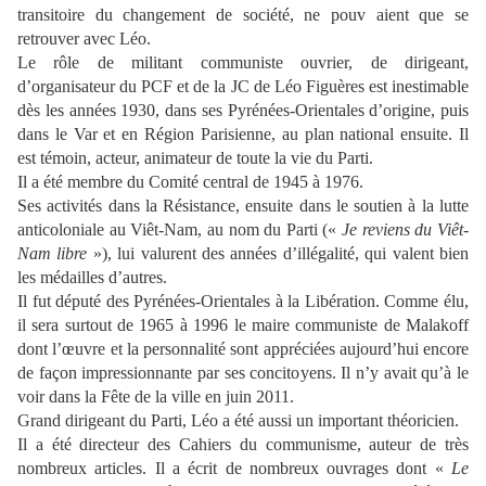
transitoire du changement de société, ne pouv
aient que se
retrouver avec Léo.
Le rôle de militant communiste ouvrier, de dirigeant,
d’organisateur du PCF et de la JC de Léo Figuères est inestimable
dès les années 1930, dans ses Pyrénées-Orientales d’origine, puis
dans le Var et en Région Parisienne, au plan national ensuite. Il
est témoin, acteur, animateur de toute la vie du Parti.
Il a été membre du Comité central de 1945 à 1976.
Ses activités dans la Résistance, ensuite dans le soutien à la lutte
anticoloniale au Viêt-Nam, au nom du Parti («
Je reviens du Viêt-
Nam libre
»), lui valurent des années d’illégalité, qui valent bien
les médailles d’autres.
Il fut député des Pyrénées-Orientales à la Libération. Comme élu,
il sera surtout de 1965 à 1996 le maire communiste de Malakoff
dont l’œuvre et la personnalité sont appréciées aujourd’hui encore
de façon impressionnante par ses concitoyens. Il n’y avait qu’à le
voir dans la Fête de la ville en juin 2011.
Grand dirigeant du Parti, Léo a été aussi un important théoricien.
Il a été directeur des Cahiers du communisme, auteur de très
nombreux articles. Il a écrit de nombreux ouvrages dont «
Le