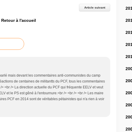
20
Article suivant
20
Retour à l'accueil
20
20
20
20
a parlé mais devant les commentaires anti-communistes du camp
20
actions de centaines de militantts du PCF, tous les commentaires
 /> <br /> La direction actuelle du PCF qui fréquente EELV et veut
20
LV et le PS est gêné à l'entournure.<br /> <br /> <br /> Les maire
s PCF en 2014 sont de véritables pétainistes qui n'a rien à voir
20
20
20