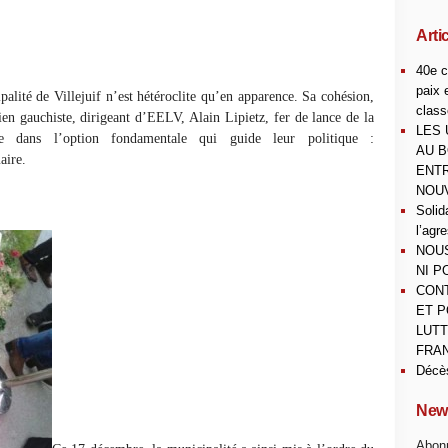
Arti
40e c
paix 
palité de Villejuif n’est hétéroclite qu’en apparence. Sa cohésion,
class
n gauchiste, dirigeant d’EELV, Alain Lipietz, fer de lance de la
LES 
ve dans l’option fondamentale qui guide leur politique :
AU B
aire.
ENTR
NOUV
Solid
l’agr
NOUS
NI P
CONT
ET P
LUTT
FRAN
Décè
News
Abonn