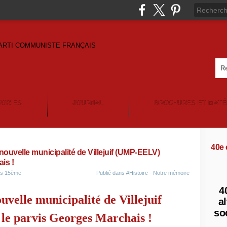
GORIES
JOURNAL
BROCHURES ET MATÉ
40e
uvelle municipalité de Villejuif (UMP-EELV)
is !
ris 15ème
Publié dans
#Histoire - Notre mémoire
4
velle municipalité de Villejuif
al
so
e parvis Georges Marchais !