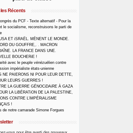
cles Récents
ongrès du PCF - Texte alternatif - Pour la
et le socialisme, reconstruisons le parti de
e
USA ET iSRAËL. MÈNENT LE MONDE.
ORD DU GOUFFRE,. . MACRON
AÎNE. LA FRANCE DANS UNE.
ELLE BOUCHERiE !
arité avec le peuple vénézuélien contre
ession impérialiste états-unienne
 NE PAIERONS NI POUR LEUR DETTE,
OUR LEURS GUERRES !
RE LA GUERRE GÉNOCiDAiRE À GAZA
OUR LA LiBÉRATiON DE LA PALESTINE,
ONS CONTRE L'iMPÉRiALiSME
ÇAiS !
s de notre camarade Simone Forgues
letter
ez-vous pour être averti des nouveaux