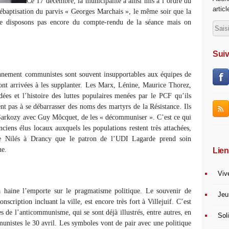
Ce 17 décembre, la municipalité a ainsi mis à l’ordre du
artic
débaptisation du parvis « Georges Marchais », le même soir que la
ne disposons pas encore du compte-rendu de la séance mais on
Suiv
nnement communistes sont souvent insupportables aux équipes de
sont arrivées à les supplanter. Les Marx, Lénine, Maurice Thorez,
dées et l’histoire des luttes populaires menées par le PCF qu’ils
ent pas à se débarrasser des noms des martyrs de la Résistance. Ils
e Sarkozy avec Guy Môcquet, de les « décommuniser ». C’est ce qui
ciens élus locaux auxquels les populations restent très attachées,
e Nilés à Drancy que le patron de l’UDI Lagarde prend soin
ne.
Lien
Viv
 la haine l’emporte sur le pragmatisme politique. Le souvenir de
Jeu
scription incluant la ville, est encore très fort à Villejuif. C’est
es de l’anticommunisme, qui se sont déjà illustrés, entre autres, en
Soli
unistes le 30 avril. Les symboles vont de pair avec une politique