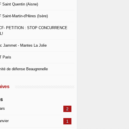
 Saint Quentin (Aisne)
 Saint-Martin-d'Hères (Isère)
CF- PETITION : STOP CONCURRENCE
L!
c Jammet - Mantes La Jolie
 Paris
ité de défense Beaugrenelle
ives
26
ars
2
nvier
1