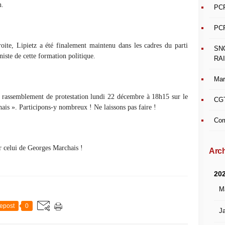
n.
PCF
PCF
oite, Lipietz a été finalement maintenu dans les cadres du parti
SN
uniste de cette formation politique.
RAI
Mar
n rassemblement de protestation lundi 22 décembre à 18h15 sur le
CGT
hais ». Participons-y nombreux ! Ne laissons pas faire !
Com
r celui de Georges Marchais !
Arch
20
M
epost
0
Ja