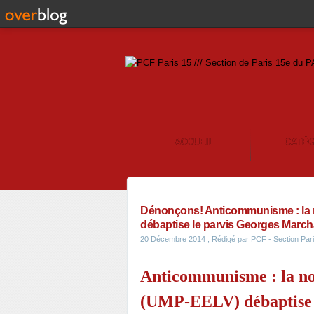
ACCUEIL
CATÉ
CONTACT
Dénonçons! Anticommunisme : la no
débaptise le parvis Georges Marcha
20 Décembre 2014
, Rédigé par PCF - Section Pa
Anticommunisme : la nou
(UMP-EELV) débaptise l