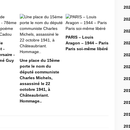
20
20
20
PARIS – Louis
20
de
Aragon – 1944 – Paris
t -
Paris soi-même libéré
rsaire -
20
né Guy
Une place du 15ème
porte le nom du
20
député communiste
Charles Michels,
20
assassiné le 22
octobre 1941, à
20
Châteaubriant.
Hommage..
20
20
20