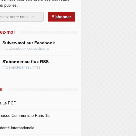
les publiés.
ez-moi
Suivez-moi sur Facebook
http://facebook.com/pcfparis/
S'abonner au flux RSS
https://pcf-paris15.fr/rss
s
e Le PCF
nesse Communiste Paris 15
darité internationale