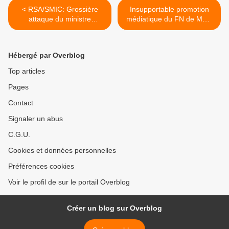
< RSA/SMIC: Grossière
Insupportable promotion
attaque du ministre
médiatique du FN de Mme
Wauquiez contre les
Le Pen: manifestation
travailleurs
devant France-télévisions le
19 mai >
Hébergé par Overblog
Top articles
Pages
Contact
Signaler un abus
C.G.U.
Cookies et données personnelles
Préférences cookies
Voir le profil de sur le portail Overblog
Créer un blog sur Overblog