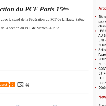
ection du PCF Paris 15
ème
Arti
40e c
 avec le stand de la Fédération du PCF de la Haute-Saône
paix 
class
de la section du PCF de Mantes-la-Jolie
LES 
AU B
ENTR
NOUV
Solid
l’agr
NOUS
NI P
CONT
ET P
LUTT
FRAN
epost
0
Décè
News
Abonn