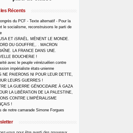
cles Récents
ongrès du PCF - Texte alternatif - Pour la
et le socialisme, reconstruisons le parti de
e
USA ET iSRAËL. MÈNENT LE MONDE.
ORD DU GOUFFRE,. . MACRON
AÎNE. LA FRANCE DANS UNE.
ELLE BOUCHERiE !
arité avec le peuple vénézuélien contre
ession impérialiste états-unienne
 NE PAIERONS NI POUR LEUR DETTE,
OUR LEURS GUERRES !
RE LA GUERRE GÉNOCiDAiRE À GAZA
OUR LA LiBÉRATiON DE LA PALESTINE,
ONS CONTRE L'iMPÉRiALiSME
ÇAiS !
s de notre camarade Simone Forgues
letter
ez-vous pour être averti des nouveaux