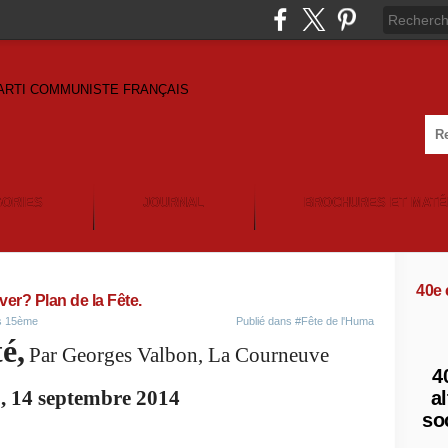
GORIES
JOURNAL
BROCHURES ET MATÉ
40e
er? Plan de la Fête.
is 15ème
Publié dans
#Fête de l'Huma
é,
Par Georges Valbon, La Courneuve
4
3, 14 septembre 2014
al
so