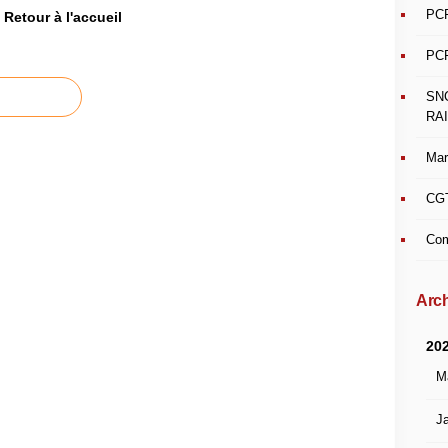
PCF
Retour à l'accueil
PCF
SN
RAI
Mar
CGT
Com
Arch
20
M
Ja