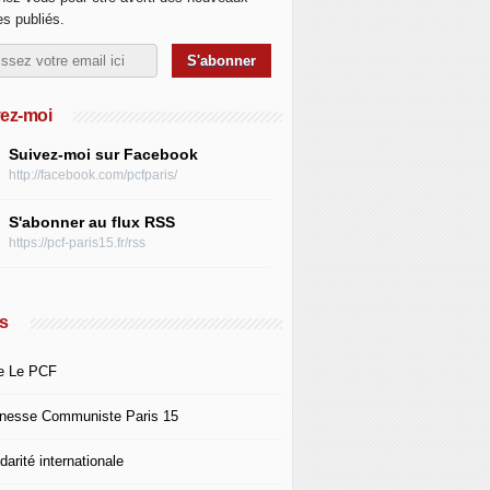
les publiés.
ez-moi
Suivez-moi sur Facebook
http://facebook.com/pcfparis/
S'abonner au flux RSS
https://pcf-paris15.fr/rss
s
e Le PCF
nesse Communiste Paris 15
darité internationale