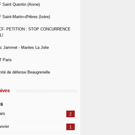
 Saint Quentin (Aisne)
 Saint-Martin-d'Hères (Isère)
CF- PETITION : STOP CONCURRENCE
L!
c Jammet - Mantes La Jolie
 Paris
ité de défense Beaugrenelle
ives
26
ars
2
nvier
1