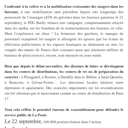
Confronté à la colère et à la mobilisation croissantes des usagers dans les
bureaux,
à une mobilisation sans précédent depuis très longtemps des
personnels de l’enseigne (45% de grévistes dans les bureaux parisiens le 21
septembre), le PDG Bailly relance une campagne, complaisamment relayée
dans les media, sur les bienfaits de la restructurations des bureaux en ville.
Mais l’expérience est têtue ! La fermeture des guichets, le manque de
personnel exaspèrent les usagers et allongent les queues que les écrans de
télévision publicitaires et les espaces boutiques ne diminuent en rien. Le
congrès des maires de France doit constater aussi que plusieurs milliers de
bureaux de plein exercice, encore, sont menacés en zone rurale.
Rien que depuis le début novembre, des dizaines de luttes se développent
dans les centres de distributions, les centres de tri ou de préparation du
courrier :
à Plougastel, à Rennes, à Dardilly dans le Rhône, à Saint-Quentin,
à Beauvais, à Gif-sur-Yvette… Les directions locales hésitent entre
répression et apaisement. Des avancées importantes sur les revendications
ont été obtenues par le mouvement comme au centre de distribution de Paris
17.
Tout cela reflète le potentiel énorme de rassemblement pour défendre le
service public de La Poste.
Le 22 septembre,
100.000 postiers étaient dans l’action.