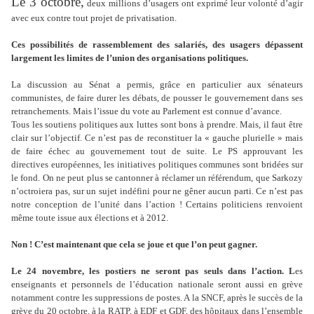
Le 3 octobre,
deux millions d’usagers ont exprimé leur volonté d’agir
avec eux contre tout projet de privatisation.
Ces possibilités de rassemblement des salariés, des usagers dépassent
largement les limites de l’union des organisations politiques.
La discussion au Sénat a permis, grâce en particulier aux sénateurs
communistes, de faire durer les débats, de pousser le gouvernement dans ses
retranchements. Mais l’issue du vote au Parlement est connue d’avance.
Tous les soutiens politiques aux luttes sont bons à prendre. Mais, il faut être
clair sur l’objectif. Ce n’est pas de reconstituer la « gauche plurielle » mais
de faire échec au gouvernement tout de suite. Le PS approuvant les
directives européennes, les initiatives politiques communes sont bridées sur
le fond. On ne peut plus se cantonner à réclamer un référendum, que Sarkozy
n’octroiera pas, sur un sujet indéfini pour ne gêner aucun parti. Ce n’est pas
notre conception de l’unité dans l’action ! Certains politiciens renvoient
même toute issue aux élections et à 2012.
Non ! C’est maintenant que cela se joue et que l’on peut gagner.
Le 24 novembre, les postiers ne seront pas seuls dans l’action. L
es
enseignants et personnels de l’éducation nationale seront aussi en grève
notamment contre les suppressions de postes. A la SNCF, après le succès de la
grève du 20 octobre, à la RATP, à EDF et GDF, des hôpitaux dans l’ensemble