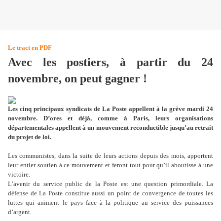
Le tract en PDF
Avec les postiers, à partir du 24
novembre, on peut gagner !
Les cinq principaux syndicats de La Poste appellent à la grève mardi 24
novembre. D’ores et déjà, comme à Paris, leurs organisations
départementales appellent à un mouvement reconductible jusqu’au retrait
du projet de loi.
Les communistes, dans la suite de leurs actions depuis des mois, apportent
leur entier soutien à ce mouvement et feront tout pour qu’il aboutisse à une
victoire.
L’avenir du service public de la Poste est une question primordiale. La
défense de La Poste constitue aussi un point de convergence de toutes les
luttes qui animent le pays face à la politique au service des puissances
d’argent.