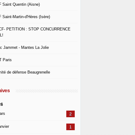
 Saint Quentin (Aisne)
 Saint-Martin-d'Hères (Isère)
CF- PETITION : STOP CONCURRENCE
L!
c Jammet - Mantes La Jolie
 Paris
ité de défense Beaugrenelle
ives
26
ars
2
nvier
1