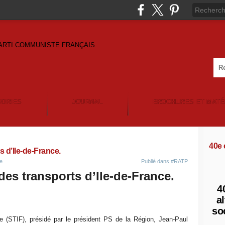
GORIES
JOURNAL
BROCHURES ET MATÉ
40e
 d’Ile-de-France.
e
Publié dans
#RATP
es transports d’Ile-de-France.
4
al
so
ce (STIF), présidé par le président PS de la Région, Jean-Paul