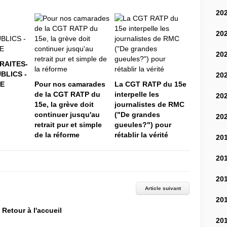
20
20
20
RAITES-
BLICS -
20
E
Pour nos camarades
La CGT RATP du 15e
de la CGT RATP du
interpelle les
20
15e, la grève doit
journalistes de RMC
continuer jusqu'au
("De grandes
20
retrait pur et simple
gueules?") pour
de la réforme
rétablir la vérité
20
20
20
Article suivant
20
Retour à l'accueil
20