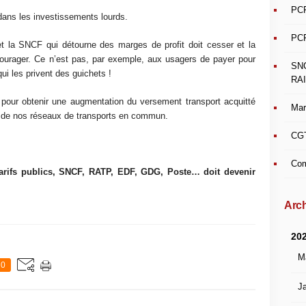
PCF
 dans les investissements lourds.
PCF
et la SNCF qui détourne des marges de profit doit cesser et la
courager. Ce n’est pas, par exemple, aux usagers de payer pour
SN
ui les privent des guichets !
RAI
 pour obtenir une augmentation du versement transport acquitté
Mar
s de nos réseaux de transports en commun.
CGT
Com
 tarifs publics, SNCF, RATP, EDF, GDG, Poste… doit devenir
Arch
20
M
0
Ja