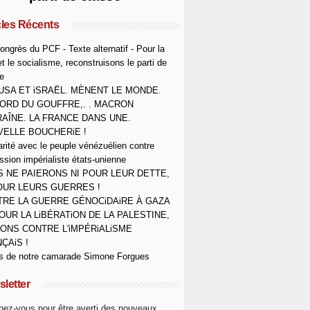
cles Récents
ongrès du PCF - Texte alternatif - Pour la
et le socialisme, reconstruisons le parti de
e
USA ET iSRAËL. MÈNENT LE MONDE.
ORD DU GOUFFRE,. . MACRON
AÎNE. LA FRANCE DANS UNE.
ELLE BOUCHERiE !
arité avec le peuple vénézuélien contre
ession impérialiste états-unienne
 NE PAIERONS NI POUR LEUR DETTE,
OUR LEURS GUERRES !
RE LA GUERRE GÉNOCiDAiRE À GAZA
OUR LA LiBÉRATiON DE LA PALESTINE,
ONS CONTRE L'iMPÉRiALiSME
ÇAiS !
s de notre camarade Simone Forgues
letter
ez-vous pour être averti des nouveaux