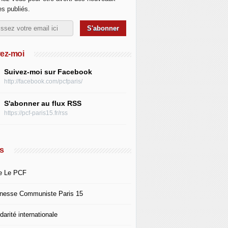
les publiés.
ez-moi
Suivez-moi sur Facebook
http://facebook.com/pcfparis/
S'abonner au flux RSS
https://pcf-paris15.fr/rss
s
e Le PCF
nesse Communiste Paris 15
darité internationale