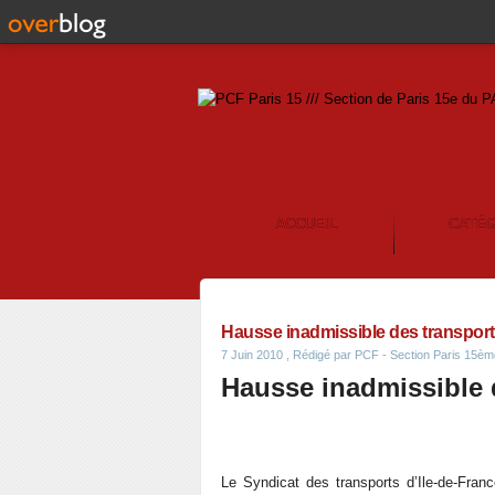
ACCUEIL
CATÉ
CONTACT
Hausse inadmissible des transports
7 Juin 2010
, Rédigé par PCF - Section Paris 15èm
Hausse inadmissible d
Le Syndicat des transports d’Ile-de-Fran