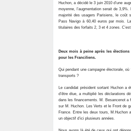
Huchon, a décidé le 3 juin 2010 d’une aug
moyenne, l’augmentation serait de 3,9%. 
majorité des usagers Parisiens, le coût
Pass Navigo à 60,40 euros par mois. La
titulaires des forfaits 2, 3 et 4 zones. C’e
Deux mois à peine après les élections 
pour les Franciliens.
Qui pendant une campagne électorale, où t
transports ?
Le candidat président sortant Huchon a ét
d’être élue, a multiplié les déclaration
dans les financements. M. Besancenot a fa
sur M. Huchon. Les Verts et le Front de g
France. Entre les deux tours, M.Huchon a
un objectif d’ici plusieurs années.
Nous avons là été de ceux qui ont dénoncé