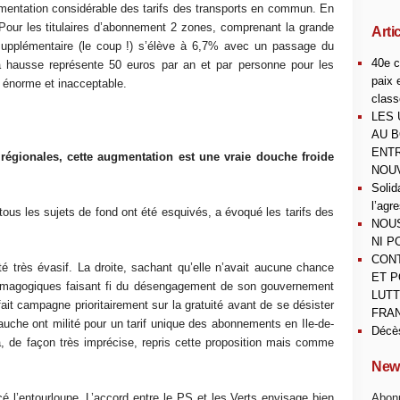
mentation considérable des tarifs des transports en commun. En
Pour les titulaires d’abonnement 2 zones, comprenant la grande
Arti
 supplémentaire (le coup !) s’élève à 6,7% avec un passage du
40e c
 hausse représente 50 euros par an et par personne pour les
paix 
st énorme et inacceptable.
class
LES 
AU B
ENTR
régionales, cette augmentation est une vraie douche froide
NOUV
Solid
l’agr
ous les sujets de fond ont été esquivés, a évoqué les tarifs des
NOUS
NI P
CONT
é très évasif. La droite, sachant qu’elle n’avait aucune chance
ET P
s démagogiques faisant fi du désengagement de son gouvernement
LUTT
it campagne prioritairement sur la gratuité avant de se désister
FRAN
auche ont milité pour un tarif unique des abonnements en Ile-de-
Décè
, de façon très imprécise, repris cette proposition mais comme
News
 l’entourloupe. L’accord entre le PS et les Verts envisage bien
Abonn