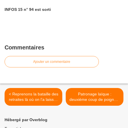
INFOS 15 n° 94 est sorti
Commentaires
Ajouter un commentaire
< Reprenons la bataille des
Patronage laïque :
retraites là où on l’a laissée
deuxième coup de poignard
en 2010
dans le dos de la
municipalité PS >
Hébergé par Overblog