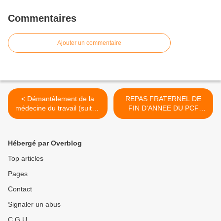
Commentaires
Ajouter un commentaire
< Démantèlement de la
REPAS FRATERNEL DE
médecine du travail (suite).
FIN D'ANNEE DU PCF
La vie des Services de
PARIS 15 ET DE SES AMIS
santé au travail (SST) : du
>
mélange des diplômes à
Hébergé par Overblog
celui des responsabilités.
Top articles
Pages
Contact
Signaler un abus
C.G.U.