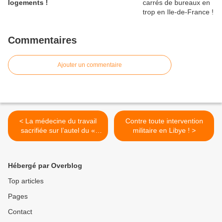
logements !
Commentaires
Ajouter un commentaire
< La médecine du travail
Contre toute intervention
sacrifiée sur l’autel du «
militaire en Libye ! >
dialogue social » ?
Etonnante abstention des
sénateurs de gauche sur la
Hébergé par Overblog
proposition de loi NC-UMP.
Top articles
Pages
Contact