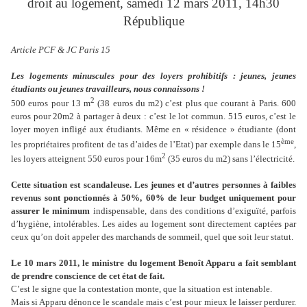
droit au logement, samedi 12 mars 2011, 14h30
République
Article PCF & JC Paris 15
Les logements minuscules pour des loyers prohibitifs : jeunes, jeunes
étudiants ou jeunes travailleurs, nous connaissons !
2
500 euros pour 13 m
(38 euros du m2) c’est plus que courant à Paris. 600
euros pour 20m2 à partager à deux : c’est le lot commun. 515 euros, c’est le
loyer moyen infligé aux étudiants. Même en « résidence » étudiante (dont
ème
les propriétaires profitent de tas d’aides de l’Etat) par exemple dans le 15
,
2
les loyers atteignent 550 euros pour 16m
(35 euros du m2) sans l’électricité.
Cette situation est scandaleuse. Les jeunes et d’autres personnes à faibles
revenus sont ponctionnés à 50%, 60% de leur budget uniquement pour
assurer le minimum
indispensable, dans des conditions d’exiguïté, parfois
d’hygiène, intolérables. Les aides au logement sont directement captées par
ceux qu’on doit appeler des marchands de sommeil, quel que soit leur statut.
Le 10 mars 2011, le ministre du logement Benoît Apparu a fait semblant
de prendre conscience de cet état de fait.
C’est le signe que la contestation monte, que la situation est intenable.
Mais si Apparu dénonce le scandale mais c’est pour mieux le laisser perdurer.