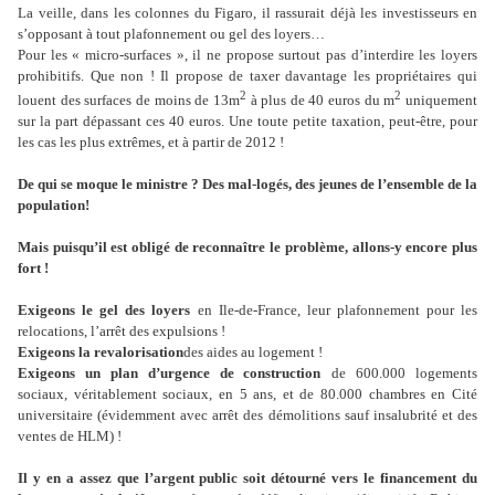
La veille, dans les colonnes du Figaro, il rassurait déjà les investisseurs en
s’opposant à tout plafonnement ou gel des loyers…
Pour les « micro-surfaces », il ne propose surtout pas d’interdire les loyers
prohibitifs. Que non ! Il propose de taxer davantage les propriétaires qui
2
2
louent des surfaces de moins de 13m
à plus de 40 euros du m
uniquement
sur la part dépassant ces 40 euros. Une toute petite taxation, peut-être, pour
les cas les plus extrêmes, et à partir de 2012 !
De qui se moque le ministre ? Des mal-logés, des jeunes de l’ensemble de la
population!
Mais puisqu’il est obligé de reconnaître le problème, allons-y encore plus
fort !
Exigeons le gel des loyers
en Ile-de-France, leur plafonnement pour les
relocations, l’arrêt des expulsions !
Exigeons la revalorisation
des aides au logement !
Exigeons un plan d’urgence de construction
de 600.000 logements
sociaux, véritablement sociaux, en 5 ans, et de 80.000 chambres en Cité
universitaire (évidemment avec arrêt des démolitions sauf insalubrité et des
ventes de HLM) !
Il y en a assez que l’argent public soit détourné vers le financement du