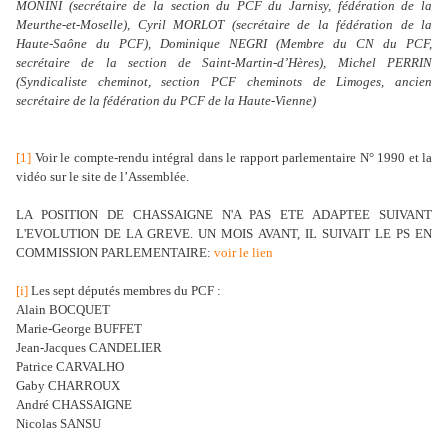
MONINI (secrétaire de la section du PCF du Jarnisy, fédération de la
Meurthe-et-Moselle), Cyril MORLOT (secrétaire de la fédération de la
Haute-Saône du PCF), Dominique NEGRI (Membre du CN du PCF,
secrétaire de la section de Saint-Martin-d’Hères), Michel PERRIN
(Syndicaliste cheminot, section PCF cheminots de Limoges, ancien
secrétaire de la fédération du PCF de la Haute-Vienne)
[1]
Voir le compte-rendu intégral dans le rapport parlementaire N° 1990 et la
vidéo sur le site de l’Assemblée.
LA POSITION DE CHASSAIGNE N'A PAS ETE ADAPTEE SUIVANT
L'EVOLUTION DE LA GREVE. UN MOIS AVANT, IL SUIVAIT LE PS EN
COMMISSION PARLEMENTAIRE:
voir le lien
[i]
Les sept députés membres du PCF :
Alain BOCQUET
Marie-George BUFFET
Jean-Jacques CANDELIER
Patrice CARVALHO
Gaby CHARROUX
André CHASSAIGNE
Nicolas SANSU