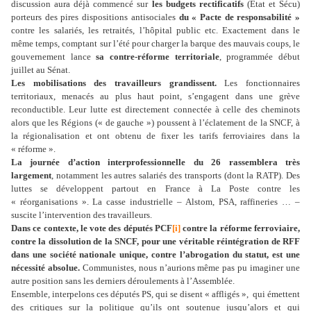
discussion aura déjà commencé sur
les budgets rectificatifs
(Etat et Sécu)
porteurs des pires dispositions antisociales
du « Pacte de responsabilité »
contre les salariés, les retraités, l’hôpital public etc. Exactement dans le
même temps, comptant sur l’été pour charger la barque des mauvais coups, le
gouvernement lance
sa contre-réforme territoriale
, programmée début
juillet au Sénat.
Les mobilisations des travailleurs grandissent.
Les fonctionnaires
territoriaux, menacés au plus haut point, s’engagent dans une grève
reconductible. Leur lutte est directement connectée à celle des cheminots
alors que les Régions (« de gauche ») poussent à l’éclatement de la SNCF, à
la régionalisation et ont obtenu de fixer les tarifs ferroviaires dans la
« réforme ».
La journée d’action interprofessionnelle du 26 rassemblera très
largement
, notamment les autres salariés des transports (dont la RATP). Des
luttes se développent partout en France à La Poste contre les
« réorganisations ». La casse industrielle – Alstom, PSA, raffineries … –
suscite l’intervention des travailleurs.
Dans ce contexte, le vote des députés PCF
[i]
contre la réforme ferroviaire,
contre la dissolution de la SNCF, pour une véritable réintégration de RFF
dans une société nationale unique, contre l’abrogation du statut, est une
nécessité absolue.
Communistes, nous n’aurions même pas pu imaginer une
autre position sans les derniers déroulements à l’Assemblée.
Ensemble, interpelons ces députés PS, qui se disent « affligés », qui émettent
des critiques sur la politique qu’ils ont soutenue jusqu’alors et qui