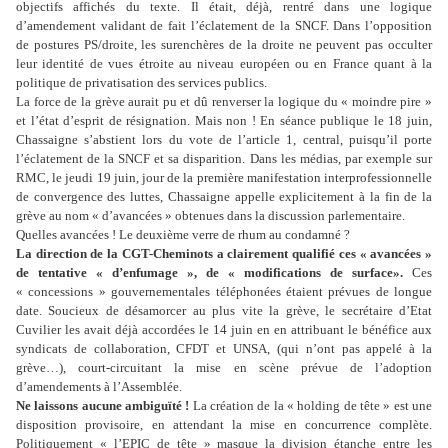
objectifs affichés du texte. Il était, déjà, rentré dans une logique
d’amendement validant de fait l’éclatement de la SNCF. Dans l’opposition
de postures PS/droite, les surenchères de la droite ne peuvent pas occulter
leur identité de vues étroite au niveau européen ou en France quant à la
politique de privatisation des services publics.
La force de la grève aurait pu et dû renverser la logique du « moindre pire »
et l’état d’esprit de résignation. Mais non ! En séance publique le 18 juin,
Chassaigne s’abstient lors du vote de l’article 1, central, puisqu’il porte
l’éclatement de la SNCF et sa disparition. Dans les médias, par exemple sur
RMC, le jeudi 19 juin, jour de la première manifestation interprofessionnelle
de convergence des luttes, Chassaigne appelle explicitement à la fin de la
grève au nom « d’avancées » obtenues dans la discussion parlementaire.
Quelles avancées ! Le deuxième verre de rhum au condamné ?
La direction de la CGT-Cheminots a clairement qualifié ces « avancées »
de tentative « d’enfumage », de « modifications de surface».
Ces
« concessions » gouvernementales téléphonées étaient prévues de longue
date. Soucieux de désamorcer au plus vite la grève, le secrétaire d’Etat
Cuvilier les avait déjà accordées le 14 juin en en attribuant le bénéfice aux
syndicats de collaboration, CFDT et UNSA, (qui n’ont pas appelé à la
grève…), court-circuitant la mise en scène prévue de l’adoption
d’amendements à l’Assemblée.
Ne laissons aucune ambiguïté !
La création de la « holding de tête » est une
disposition provisoire, en attendant la mise en concurrence complète.
Politiquement « l’EPIC de tête » masque la division étanche entre les