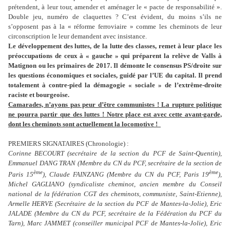
prétendent, à leur tour, amender et aménager le « pacte de responsabilité ».
Double jeu, numéro de claquettes ? C’est évident, du moins s’ils ne
s’opposent pas à la « réforme ferroviaire » comme les cheminots de leur
circonscription le leur demandent avec insistance.
Le développement des luttes, de la lutte des classes, remet à leur place les
préoccupations de ceux à « gauche » qui préparent la relève de Valls à
Matignon ou les primaires de 2017. Il démonte le consensus PS/droite sur
les questions économiques et sociales, guidé par l’UE du capital. Il prend
totalement à contre-pied la démagogie « sociale » de l’extrême-droite
raciste et bourgeoise.
Camarades, n’ayons pas peur d’être communistes ! La rupture politique
ne pourra partir que des luttes ! Notre place est avec cette avant-garde,
dont les cheminots sont actuellement la locomotive !
PREMIERS SIGNATAIRES (Chronologie) :
Corinne BECOURT (secrétaire de la section du PCF de Saint-Quentin),
Emmanuel DANG TRAN (Membre du CN du PCF, secrétaire de la section de
ème
ème
Paris 15
), Claude FAINZANG (Membre du CN du PCF, Paris 19
),
Michel GAGLIANO (syndicaliste cheminot, ancien membre du Conseil
national de la fédération CGT des cheminots, communiste, Saint-Etienne),
Armelle HERVE (Secrétaire de la section du PCF de Mantes-la-Jolie), Eric
JALADE (Membre du CN du PCF, secrétaire de la Fédération du PCF du
Tarn), Marc JAMMET (conseiller municipal PCF de Mantes-la-Jolie), Eric