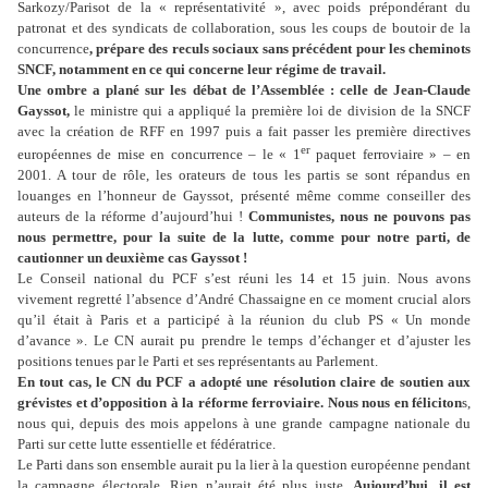
Sarkozy/Parisot de la « représentativité », avec poids prépondérant du
patronat et des syndicats de collaboration, sous les coups de boutoir de la
concurrence
, prépare des reculs sociaux sans précédent pour les cheminots
SNCF, notamment en ce qui concerne leur régime de travail.
Une ombre a plané sur les débat de l’Assemblée : celle de Jean-Claude
Gayssot,
le ministre qui a appliqué la première loi de division de la SNCF
avec la création de RFF en 1997 puis a fait passer les première directives
er
européennes de mise en concurrence – le « 1
paquet ferroviaire » – en
2001. A tour de rôle, les orateurs de tous les partis se sont répandus en
louanges en l’honneur de Gayssot, présenté même comme conseiller des
auteurs de la réforme d’aujourd’hui !
Communistes, nous ne pouvons pas
nous permettre, pour la suite de la lutte, comme pour notre parti, de
cautionner un deuxième cas Gayssot !
Le Conseil national du PCF s’est réuni les 14 et 15 juin. Nous avons
vivement regretté l’absence d’André Chassaigne en ce moment crucial alors
qu’il était à Paris et a participé à la réunion du club PS « Un monde
d’avance ». Le CN aurait pu prendre le temps d’échanger et d’ajuster les
positions tenues par le Parti et ses représentants au Parlement.
En tout cas, le CN du PCF a adopté une résolution claire de soutien aux
grévistes et d’opposition à la réforme ferroviaire. Nous nous en féliciton
s,
nous qui, depuis des mois appelons à une grande campagne nationale du
Parti sur cette lutte essentielle et fédératrice.
Le Parti dans son ensemble aurait pu la lier à la question européenne pendant
la campagne électorale. Rien n’aurait été plus juste.
Aujourd’hui, il est