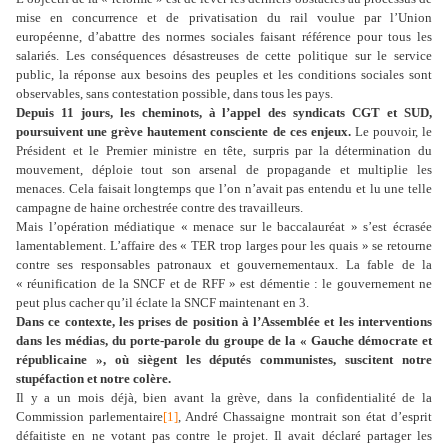
mise en concurrence et de privatisation du rail voulue par l’Union
européenne, d’abattre des normes sociales faisant référence pour tous les
salariés. Les conséquences désastreuses de cette politique sur le service
public, la réponse aux besoins des peuples et les conditions sociales sont
observables, sans contestation possible, dans tous les pays.
Depuis 11 jours, les cheminots, à l’appel des syndicats CGT et SUD,
poursuivent une grève hautement consciente de ces enjeux.
Le pouvoir, le
Président et le Premier ministre en tête, surpris par la détermination du
mouvement, déploie tout son arsenal de propagande et multiplie les
menaces. Cela faisait longtemps que l’on n’avait pas entendu et lu une telle
campagne de haine orchestrée contre des travailleurs.
Mais l’opération médiatique « menace sur le baccalauréat » s’est écrasée
lamentablement. L’affaire des « TER trop larges pour les quais » se retourne
contre ses responsables patronaux et gouvernementaux. La fable de la
« réunification de la SNCF et de RFF » est démentie : le gouvernement ne
peut plus cacher qu’il éclate la SNCF maintenant en 3.
Dans ce contexte, les prises de position à l’Assemblée et les interventions
dans les médias, du porte-parole du groupe de la « Gauche démocrate et
républicaine », où siègent les députés communistes, suscitent notre
stupéfaction et notre colère.
Il y a un mois déjà, bien avant la grève, dans la confidentialité de la
Commission parlementaire
[1]
, André Chassaigne montrait son état d’esprit
défaitiste en ne votant pas contre le projet. Il avait déclaré partager les