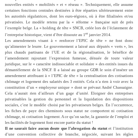
nouvelles entités « mobilités » et « réseau ». Techniquement, elle assume
certaines fonctions centrales destinées à être réparties ultérieurement entre
les autorités régulatrices, dont les euro-régions, où à être filialisées et/ou
privatisées. Le modèle retenu par la « réforme » française suit de près
l’exemple belge. La « holding de tête » SNCB, créée lors de l’éclatement de
er
l’entreprise historique, vient d’être dissoute au 1
janvier 2014.
Les amendements visant à « renforcer l’EPIC de tête » ne font donc
qu’alimenter le leurre. Le gouvernement a laissé aux députés « verts », les
plus chauds partisans de l’UE et de la régionalisation, le bénéfice de
l’amendement rajoutant l’expression fumeuse, dénuée de toute valeur
juridique, sur le « caractère indissociable et solidaire » des entités issues du
démantèlement de la SNCF. Il a laissé au groupe GDR le soin d’insérer un
amendement attribuant à « l’EPIC de tête » la centralisation des cotisations
chômage et logement des salariés des 3 entités. Cela n’a rien à voir avec la
constitution d’un « employeur unique » dont se prévaut André Chassaigne.
Cela n’aurait rien d’ailleurs d’un gage d’unité. Eloigner des entreprises
privatisables la gestion du personnel et la liquidation des dispositions
sociales, c’est le modèle choisi par les privatiseurs belges. En l’occurrence,
les fiches de paye des cheminots sous statut ne comportent ni cotisation
chômage, ni cotisation logement. A ce qu’on sache, la garantie de l’emploi et
les facilités de logement font encore partie du statut !
Il ne saurait faire aucun doute que l’abrogation du statut
et l’institution
d’une convention collective de branche, négociée, suivant les règles