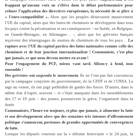
frappant qu’aucune voix ne s’élève dans le débat parlementaire pour
refuser l’application des directives européennes, la nécessité de se plier à
« l’euro-compatibilité ».
Alors que les peuples désavouent massivement
l’UE du capital, alors que des luttes de cheminots se développent dans tous
les pays contre la privatisation et ses conséquences – en Suède, en Belgique,
en Grande-Bretagne, en Allemagne… -, alors que les grévistes français
reçoivent des témoignages de soutien de cheminots de tous les pays…
La
rupture avec l’UE du capital partira des luttes nationales comme celle des
cheminots et de leur jonction internationaliste ! Communiste, c’est plus
que jamais, ce que nous devons mettre en avant !
Pour l’engagement du PCF, mieux vaut tard. Allons-y à fond, tous
ensemble !
Des grévistes ont
suspendu
le mouvement.
Ils ne l’ont pas fait convaincus
par la campagne conjointe du gouvernement, de la CFDT et de l’UNSA. La
rage au ventre, ils ont jugé préférable de garder des forces. D’autres, dans le
même état d’esprit, souvent – et c’était marquant dans les rassemblements
des 17 et 19 juin – des jeunes, poursuivent la grève, l’organisent dans la
durée.
Communistes, l’heure est toujours, et plus que jamais, à alimenter la lutte
et son développement alors que des semaines très intenses d’affrontement
politique s’annoncent, porteuses de grandes opportunités de convergences
de lutte.
Lorsque les députés voteront sur la « réforme ferroviaire » le 24 juin, la