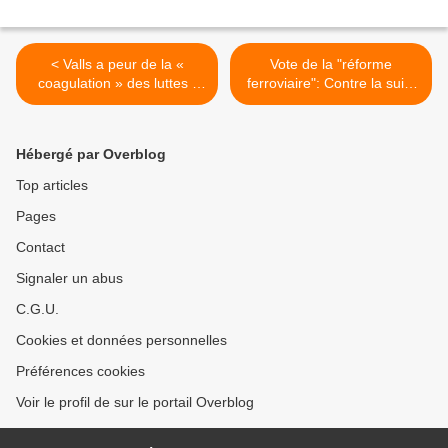
< Valls a peur de la «
Vote de la "réforme
coagulation » des luttes !
ferroviaire": Contre la suite
Ensemble, stoppons
du processus de
l’hémorragie sociale !
concurrence et de
privatisation, la mobilisation
Hébergé par Overblog
des cheminots sort
renforcée >
Top articles
Pages
Contact
Signaler un abus
C.G.U.
Cookies et données personnelles
Préférences cookies
Voir le profil de sur le portail Overblog