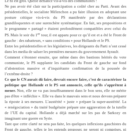
Le fil est gros. Quelle défiance vis-à-vis des communistes !
Ne pas avoir été clair sur la participation a coûté cher au Parti. Avant des
présidentielles, le socialiste Mélenchon a pu faire illusion en adoptant une
posture critique vis-à-vis du PS manifestée par des déclarations
grandiloquentes et une surenchère systématique. En fait, ses propositions et
le programme « partagé » étaient profondément compatibles avec celui du
er
PS. Mais le soir du 1
tour, il est apparu pour ce qu’il est et a été le Front de
gauche : des rabatteurs, « sans conditions » pour Hollande et le PS.
Entre les présidentielles et les législatives, les dirigeants du Parti n’ont cessé
dans les media de saluer les premières mesures du gouvernement Ayrault.
Comment s’étonner ensuite, que même dans des bastions hérités du vote
communiste, le PS supplante les candidats du Front de gauche sur fond
d’abstention massive et d’inquiétante confirmation de la poussée de
l’extrême-droite ?
Ce que le CN aurait dû faire, devrait encore faire, c’est de caractériser la
politique que Hollande et le PS ont annoncée, celle qu’ils s’apprêtent à
mener.
Non, elle ne va pas insuffisamment dans le bon sens, elle ne mérite
pas d'être « infléchie ». Elle va dans le mauvais sens et nous devons préparer
la riposte à ses mesures. L’austérité « juste » prépare la super-austérité. La
« renégociation » du traité budgétaire prépare une aggravation de la tutelle
de l’UE du capital. Hollande a déjà marché sur les pas de Sarkozy en
imaginant une guerre en Syrie.
Tant que cette clarté ne sera pas faite, les quelques inflexions gauchistes du
Front de gauche, telles je les entends proposer, ne seront ni comprises, ni