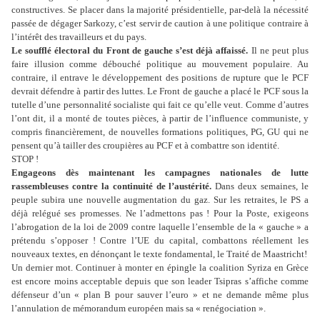
constructives. Se placer dans la majorité présidentielle, par-delà la nécessité
passée de dégager Sarkozy, c’est servir de caution à une politique contraire à
l’intérêt des travailleurs et du pays.
Le soufflé électoral du Front de gauche s’est déjà affaissé.
Il ne peut plus
faire illusion comme débouché politique au mouvement populaire. Au
contraire, il entrave le développement des positions de rupture que le PCF
devrait défendre à partir des luttes. Le Front de gauche a placé le PCF sous la
tutelle d’une personnalité socialiste qui fait ce qu’elle veut. Comme d’autres
l’ont dit, il a monté de toutes pièces, à partir de l’influence communiste, y
compris financièrement, de nouvelles formations politiques, PG, GU qui ne
pensent qu’à tailler des croupières au PCF et à combattre son identité.
STOP !
Engageons dès maintenant les campagnes nationales de lutte
rassembleuses contre la continuité de l’austérité.
Dans deux semaines, le
peuple subira une nouvelle augmentation du gaz. Sur les retraites, le PS a
déjà relégué ses promesses. Ne l’admettons pas ! Pour la Poste, exigeons
l’abrogation de la loi de 2009 contre laquelle l’ensemble de la « gauche » a
prétendu s’opposer ! Contre l’UE du capital, combattons réellement les
nouveaux textes, en dénonçant le texte fondamental, le Traité de Maastricht!
Un dernier mot. Continuer à monter en épingle la coalition Syriza en Grèce
est encore moins acceptable depuis que son leader Tsipras s’affiche comme
défenseur d’un « plan B pour sauver l’euro » et ne demande même plus
l’annulation de mémorandum européen mais sa « renégociation ».