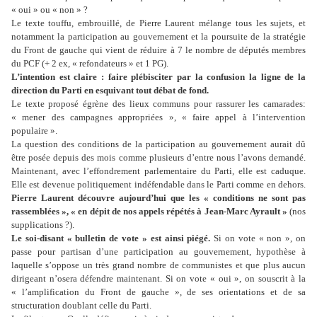
« oui » ou « non » ?
Le texte touffu, embrouillé, de Pierre Laurent mélange tous les sujets, et
notamment la participation au gouvernement et la poursuite de la stratégie
du Front de gauche qui vient de réduire à 7 le nombre de députés membres
du PCF (+ 2 ex, « refondateurs » et 1 PG).
L’intention est claire : faire plébisciter par la confusion la ligne de la
direction du Parti en esquivant tout débat de fond.
Le texte proposé égrène des lieux communs pour rassurer les camarades:
« mener des campagnes appropriées », « faire appel à l’intervention
populaire ».
La question des conditions de la participation au gouvernement aurait dû
être posée depuis des mois comme plusieurs d’entre nous l’avons demandé.
Maintenant, avec l’effondrement parlementaire du Parti, elle est caduque.
Elle est devenue politiquement indéfendable dans le Parti comme en dehors.
Pierre Laurent découvre aujourd’hui que les « conditions ne sont pas
rassemblées », « en dépit de nos appels répétés à Jean-Marc Ayrault »
(nos
supplications ?).
Le soi-disant « bulletin de vote » est ainsi piégé.
Si on vote « non », on
passe pour partisan d’une participation au gouvernement, hypothèse à
laquelle s’oppose un très grand nombre de communistes et que plus aucun
dirigeant n’osera défendre maintenant. Si on vote « oui », on souscrit à la
« l’amplification du Front de gauche », de ses orientations et de sa
structuration doublant celle du Parti.