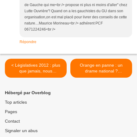
de Gauche qui me<br /> propose ni plus ni moins d'aller" chez
Lutte Ouvrière"! Quand on a les gauchistes du GU dans son
organisation,on est mal placé pour livrer des conseils de cette
nature....Maurice Morineau<br /> adhérent PCF
0671224246<br />
Répondre
< Législatives 2012 : plus
Orange en panne : un
que jamais, nous
drame national ?
condamnons le régime
Renationaliser France
présidentiel et le
Télécom ! >
quinquennat
Hébergé par Overblog
Top articles
Pages
Contact
Signaler un abus