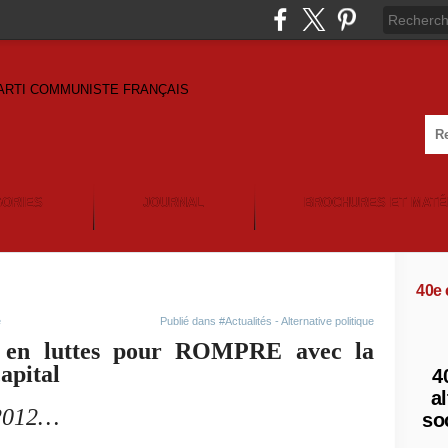
GORIES
JOURNAL
BROCHURES ET MATÉ
40e
e
Publié dans
#Actualités - Alternative politique
e en luttes pour ROMPRE avec la
capital
4
al
 2012…
so