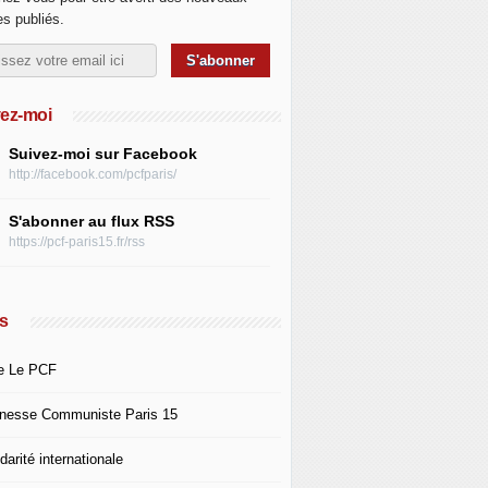
les publiés.
ez-moi
Suivez-moi sur Facebook
http://facebook.com/pcfparis/
S'abonner au flux RSS
https://pcf-paris15.fr/rss
s
e Le PCF
nesse Communiste Paris 15
darité internationale