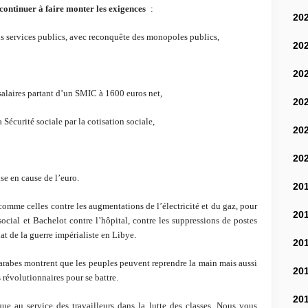
continuer à faire monter les exigences
:
20
s services publics, avec reconquête des monopoles publics,
20
20
salaires partant d’un SMIC à 1600 euros net,
20
Sécurité sociale par la cotisation sociale,
20
20
e en cause de l’euro.
20
comme celles contre les augmentations de l’électricité et du gaz, pour
20
social et Bachelot contre l’hôpital, contre les suppressions de postes
at de la guerre impérialiste en Libye.
20
rabes montrent que les peuples peuvent reprendre la main mais aussi
20
 révolutionnaires pour se battre.
20
que au service des travailleurs dans la lutte des classes. Nous vous