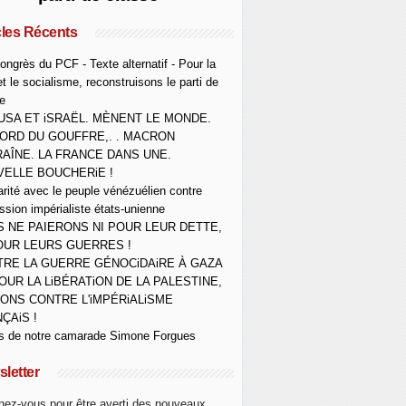
cles Récents
ongrès du PCF - Texte alternatif - Pour la
et le socialisme, reconstruisons le parti de
e
USA ET iSRAËL. MÈNENT LE MONDE.
ORD DU GOUFFRE,. . MACRON
AÎNE. LA FRANCE DANS UNE.
ELLE BOUCHERiE !
arité avec le peuple vénézuélien contre
ession impérialiste états-unienne
 NE PAIERONS NI POUR LEUR DETTE,
OUR LEURS GUERRES !
RE LA GUERRE GÉNOCiDAiRE À GAZA
OUR LA LiBÉRATiON DE LA PALESTINE,
ONS CONTRE L'iMPÉRiALiSME
ÇAiS !
s de notre camarade Simone Forgues
letter
ez-vous pour être averti des nouveaux