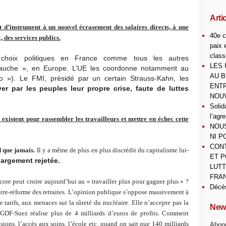
Arti
et d’instrument à un nouvel écrasement des salaires directs, à une
40e c
 des services publics.
paix 
class
choix politiques en France comme tous les autres
LES 
gauche », en Europe. L’UE les coordonne notamment au
AU B
o »). Le FMI, présidé par un certain Strauss-Kahn, les
ENTR
yer par les peuples leur propre crise, faute de luttes
NOUV
Solid
l’agr
 existent pour rassembler les travailleurs et mettre en échec cette
NOUS
NI P
CONT
 que jamais.
Il y a même de plus en plus discrédit du capitalisme lui-
ET P
largement rejetée.
LUTT
FRAN
ore peut croire aujourd’hui au « travailler plus pour gagner plus » ?
Décè
tre-réforme des retraites. L’opinion publique s’oppose massivement à
de tarifs, aux menaces sur la sûreté du nucléaire. Elle n’accepte pas la
News
DF-Suez réalise plus de 4 milliards d’euros de profits. Comment
ensions, l’accès aux soins, l’école etc. quand on sait que 140 milliards
Abonn