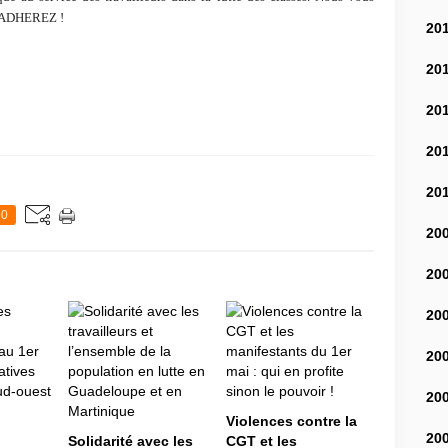
r. ADHEREZ !
20
20
20
20
20
0
20
20
20
20
20
Violences contre la
20
Solidarité avec les
CGT et les