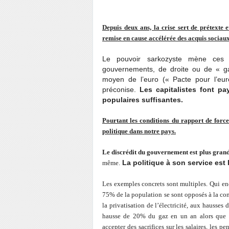
Depuis deux ans, la crise sert de prétexte 
remise en cause accélérée des acquis sociaux,
Le pouvoir sarkozyste mène ces 
gouvernements, de droite ou de « 
moyen de l’euro (« Pacte pour l’eur
préconise.
Les capitalistes font pa
populaires suffisantes.
Pourtant les conditions du rapport de force
politique dans notre pays.
Le discrédit du gouvernement est plus grand
La politique à son service est 
même.
Les exemples concrets sont multiples. Qui enc
75% de la population se sont opposés à la con
la privatisation de l’électricité, aux hausses 
hausse de 20% du gaz en un an alors que G
accepter des sacrifices sur les salaires, les p