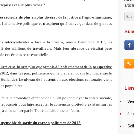
reprises et aux plus riches ?
artic
es secteurs de plus en plus divers
: de la justice à l’agro-alimentaire,
t l’alternative politique et n’aspirent qu’à converger dans de grandes
Suiv
s intersyndicales « face à la crise », puis à l’automne 2010, les
blé des millions de travailleurs. Mais leur absence de résultat pèse
e ces échecs reste essentielle.
urté et se heurte plus que jamais à l’enfermement de la perspective
 2012,
dans les jeux politiciens qui la préparent, dans le choix entre le
/Hollande). Le niveau de l’abstention aux élections cantonales vient
ons populaires.
Lien
 faire la promotion effrénée de Le Pen pour dévoyer la colère sociale,
Viv
 repoussoir pour faire accepter le consensus droite/PS existant sur les
, à commencer par le Traité de Lisbonne et l’euro.
Jeu
spensable de sortir du carcan politicien de 2012.
Soli