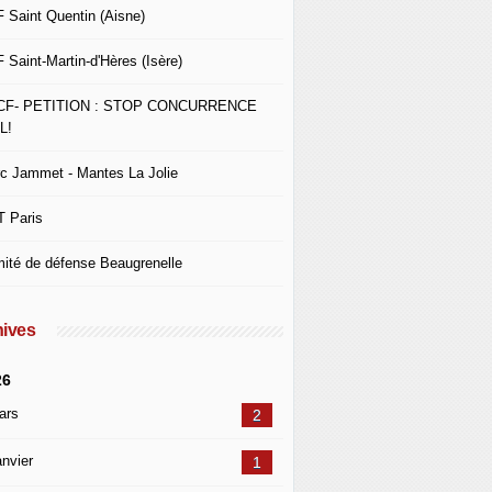
 Saint Quentin (Aisne)
 Saint-Martin-d'Hères (Isère)
CF- PETITION : STOP CONCURRENCE
L!
c Jammet - Mantes La Jolie
 Paris
ité de défense Beaugrenelle
ives
26
ars
2
nvier
1