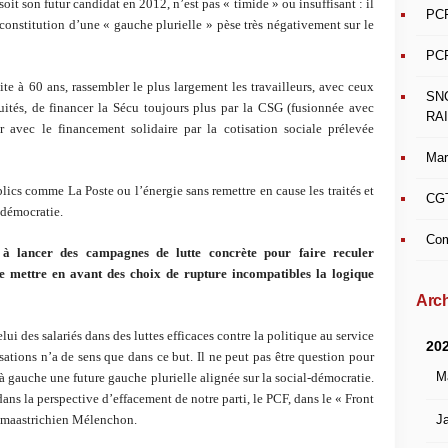
it son futur candidat en 2012, n’est pas « timide » ou insuffisant : il
PCF
constitution d’une « gauche plurielle » pèse très négativement sur le
PCF
ite à 60 ans, rassembler le plus largement les travailleurs, avec ceux
SN
tés, de financer la Sécu toujours plus par la CSG (fusionnée avec
RAI
nir avec le financement solidaire par la cotisation sociale prélevée
Mar
ics comme La Poste ou l’énergie sans remettre en cause les traités et
CGT
-démocratie.
Com
à lancer des campagnes de lutte concrète pour faire reculer
 mettre en avant des choix de rupture incompatibles la logique
Arch
i des salariés dans des luttes efficaces contre la politique au service
20
sations n’a de sens que dans ce but. Il ne peut pas être question pour
M
 à gauche une future gauche plurielle alignée sur la social-démocratie.
ans la perspective d’effacement de notre parti, le PCF, dans le « Front
Ja
et maastrichien Mélenchon.