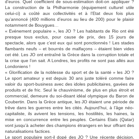
d’euros. Quel coefficient de sous-estimation doit-on appliquer ?
La construction de la Philharmonie (équipement culturel utile
celui-ci) a coûté aux collectivités et à l’Etat deux fois plus
qu’annoncé (400 millions d’euros au lieu de 200) pour le plaisir
notamment de Bouygues…
« Evénement populaire », les JO ? Les habitants de Rio ont été
presque tous exclus, pour cause de prix, des 15 jours de
spectacle, alors que c’est eux qui sont ponctionnés ! Les stades
flambants neufs – et bourrés de malfaçons – étaient bien vides
cet été. Les JO ont entraîné la Grèce dans la corruption totale et
la crise que l’on sait. A Londres, les profits ne sont pas allés aux
Londoniens !
« Glorification de la noblesse du sport et de la santé » les JO ?
Le sport amateur y est depuis 30 ans juste toléré comme faire
valoir du sport-business avec des idoles publicitaires, gavées de
produits et de fric. Seul le chauvinisme, de plus en plus étroit et
commercial, demeure du soi-disant idéal olympique du Baron de
Coubertin. Dans la Grèce antique, les JO étaient une période de
trêve dans les guerres entre les cités. Aujourd’hui, à l’âge néo-
capitaliste, ils avivent les tensions, les hostilités, les haines, la
mise en concurrence entre les peuples. Certains Etats (Qatar)
vont jusqu’à acheter des champions étrangers en leur offrant des
naturalisations factices.
Le sport populaire sort-il dopé des JO ? Une récente décision,