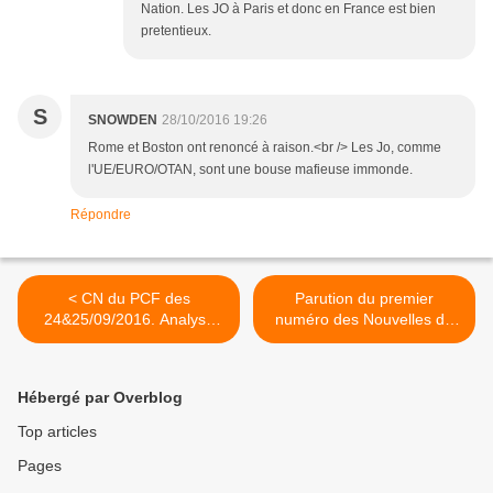
Nation. Les JO à Paris et donc en France est bien
pretentieux.
S
SNOWDEN
28/10/2016 19:26
Rome et Boston ont renoncé à raison.<br /> Les Jo, comme
l'UE/EURO/OTAN, sont une bouse mafieuse immonde.
Répondre
< CN du PCF des
Parution du premier
24&25/09/2016. Analyse
numéro des Nouvelles du
d’Emmanuel Dang Tran.
15e - journal du PCF Paris
Choisir de temporiser, de
15e >
rester dans l’impasse
Hébergé par Overblog
politique, de tenir les
communistes à l’écart:
Top articles
pourquoi?
Pages