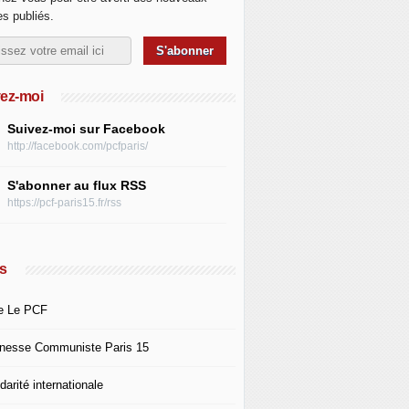
les publiés.
ez-moi
Suivez-moi sur Facebook
http://facebook.com/pcfparis/
S'abonner au flux RSS
https://pcf-paris15.fr/rss
s
e Le PCF
nesse Communiste Paris 15
darité internationale