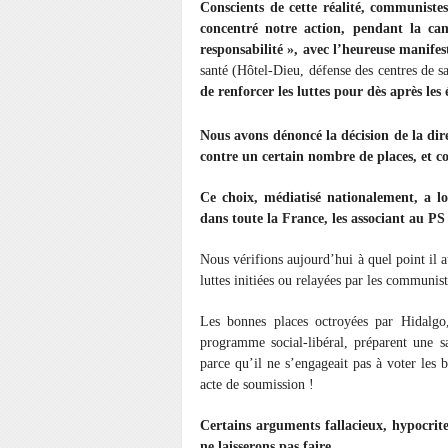
Conscients de cette réalité, communist
concentré notre action, pendant la cam
responsabilité », avec l’heureuse manifest
santé (Hôtel-Dieu, défense des centres de s
de renforcer les luttes pour dès après les 
Nous avons dénoncé la décision de la dire
contre un certain nombre de places, et con
Ce choix, médiatisé nationalement, a 
dans toute la France, les associant au PS
Nous vérifions aujourd’hui à quel point il a
luttes initiées ou relayées par les communiste
Les bonnes places octroyées par Hidalgo,
programme social-libéral, préparent une s
parce qu’il ne s’engageait pas à voter les 
acte de soumission !
Certains arguments fallacieux, hypocrit
ne laisserons pas faire.