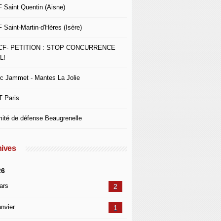
 Saint Quentin (Aisne)
 Saint-Martin-d'Hères (Isère)
CF- PETITION : STOP CONCURRENCE
L!
c Jammet - Mantes La Jolie
 Paris
ité de défense Beaugrenelle
ives
26
ars
2
nvier
1