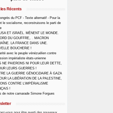
cles Récents
ongrès du PCF - Texte alternatif - Pour la
et le socialisme, reconstruisons le parti de
e
USA ET iSRAËL. MÈNENT LE MONDE.
ORD DU GOUFFRE,. . MACRON
AÎNE. LA FRANCE DANS UNE.
ELLE BOUCHERiE !
arité avec le peuple vénézuélien contre
ession impérialiste états-unienne
 NE PAIERONS NI POUR LEUR DETTE,
OUR LEURS GUERRES !
RE LA GUERRE GÉNOCiDAiRE À GAZA
OUR LA LiBÉRATiON DE LA PALESTINE,
ONS CONTRE L'iMPÉRiALiSME
ÇAiS !
s de notre camarade Simone Forgues
letter
ez-vous pour être averti des nouveaux