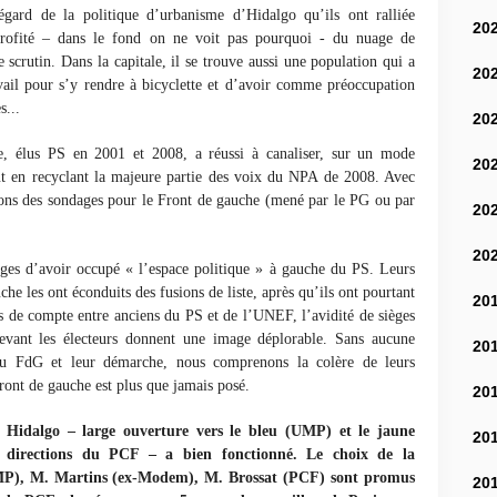
égard de la politique d’urbanisme d’Hidalgo qu’ils ont ralliée
20
 profité – dans le fond on ne voit pas pourquoi - du nuage de
e scrutin. Dans la capitale, il se trouve aussi une population qui a
20
vail pour s’y rendre à bicyclette et d’avoir comme préoccupation
s...
20
élus PS en 2001 et 2008, a réussi à canaliser, sur un mode
20
out en recyclant la majeure partie des voix du NPA de 2008. Avec
ions des sondages pour le Front de gauche (mené par le PG ou par
20
20
ges d’avoir occupé « l’espace politique » à gauche du PS. Leurs
e les ont éconduits des fusions de liste, après qu’ils ont pourtant
20
ts de compte entre anciens du PS et de l’UNEF, l’avidité de sièges
evant les électeurs donnent une image déplorable. Sans aucune
20
 du FdG et leur démarche, nous comprenons la colère de leurs
 Front de gauche est plus que jamais posé.
20
pe Hidalgo – large ouverture vers le bleu (UMP) et le jaune
20
 directions du PCF – a bien fonctionné. Le choix de la
MP), M. Martins (ex-Modem), M. Brossat (PCF) sont promus
20