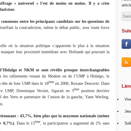
suffrage « universel » l’est de moins en moins. Il y a crise
artic
lativiser.
 consensus entre les principaux candidats sur les questions de
touffant la contradiction, même le débat public, avec toute force
Suiv
lle où la situation politique s’apparente le plus à la situation
u masquer leur proximité immédiate avec Hollande qui poursuit la
d’Hidalgo et NKM se sont révélés presque interchangeables
 les ralliements venant du Modem ou de l’UMP à Hidalgo, le
ème
a tête de liste UMP dans le 18
en 2008, Roxane Descorte. Dans
Lien
ème
stre UMP, Dominique Versini, figurait en 3
position derrière
l des Verts et partenaire de l’union de la gauche, Yann Werling,
Viv
n.
Jeu
as étonnant : 43,7%, bien plus que la moyenne nationale (même
ème
Soli
 + 0,7%).
Dans le 15
, la participation a augmenté de 2% sans
.