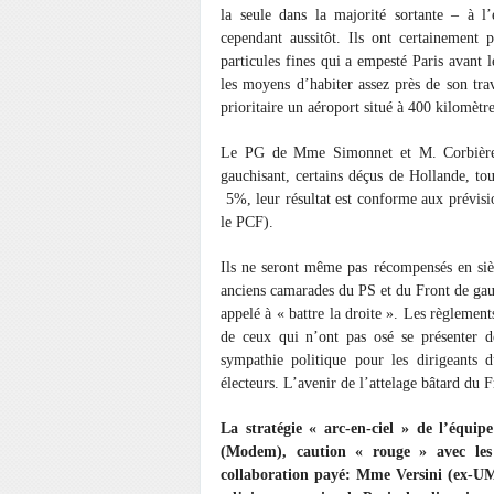
la seule dans la majorité sortante – à l’
cependant aussitôt. Ils ont certainement
particules fines qui a empesté Paris avant l
les moyens d’habiter assez près de son tra
prioritaire un aéroport situé à 400 kilomètre
Le PG de Mme Simonnet et M. Corbière, 
gauchisant, certains déçus de Hollande, t
5%, leur résultat est conforme aux prévis
le PCF).
Ils ne seront même pas récompensés en siè
anciens camarades du PS et du Front de gauch
appelé à « battre la droite ». Les règlemen
de ceux qui n’ont pas osé se présenter d
sympathie politique pour les dirigeants
électeurs. L’avenir de l’attelage bâtard du
La stratégie « arc-en-ciel » de l’équi
(Modem), caution « rouge » avec les
collaboration payé: Mme Versini (ex-U