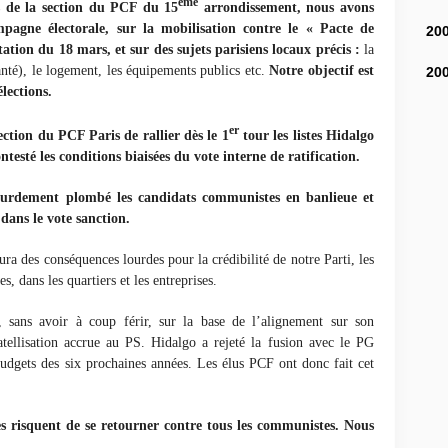
ème
es de la section du PCF du 15
arrondissement, nous avons
pagne électorale, sur la mobilisation contre le « Pacte de
20
ation du 18 mars, et sur des sujets parisiens locaux précis :
la
anté), le logement, les équipements publics etc.
Notre objectif est
20
élections.
er
ction du PCF Paris de rallier dès le 1
tour les listes Hidalgo
testé les conditions biaisées du vote interne de ratification.
lourdement plombé les candidats communistes en banlieue et
 dans le vote sanction.
ura des conséquences lourdes pour la crédibilité de notre Parti, les
s, dans les quartiers et les entreprises.
 sans avoir à coup férir, sur la base de l’alignement sur son
atellisation accrue au PS. Hidalgo a rejeté la fusion avec le PG
budgets des six prochaines années. Les élus PCF ont donc fait cet
es risquent de se retourner contre tous les communistes. Nous