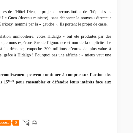
ces de l’Hôtel-Dieu, le projet de reconstitution de l’hôpital sans
té Le Guen (devenu ministre), sans dénoncer le nouveau directeur
Sarkozy, nommé par la « gauche ». Ils portent le projet de casse.
ulation immobilière, votez Hidalgo » ont été produites par des
que nous espérons être de l’ignorance et non de la duplicité. Le
à la découpe, empoche 300 millions d’euros de plus-value à
e, grâce à Hidalgo ! Pourquoi pas une affiche : « mieux vaut une
rrondissement peuvent continuer à compter sur l’action des
ème
is 15
pour rassembler et défendre leurs intérêts face aux
epost
0