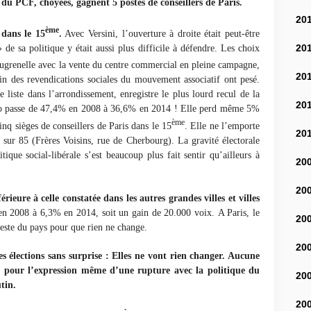
s du PCF, choyées, gagnent 5 postes de conseillers de Paris.
20
ème
 dans le 15
.
Avec Versini, l’ouverture à droite était peut-être
20
 de sa politique y était aussi plus difficile à défendre.
Les choix
grenelle avec la vente du centre commercial en pleine campagne,
20
tain des revendications sociales du mouvement associatif ont pesé.
 liste dans l’arrondissement, enregistre le plus lourd recul de la
20
lgo passe de 47,4% en 2008 à 36,6% en 2014 ! Elle perd même 5%
ème
nq sièges de conseillers de Paris dans le 15
. Elle ne l’emporte
20
 sur 85 (Frères Voisins, rue de Cherbourg). La gravité électorale
tique social-libérale s’est beaucoup plus fait sentir qu’ailleurs à
20
20
rieure à celle constatée dans les autres grandes villes et villes
n 2008 à 6,3% en 2014, soit un gain de 20.000 voix.
A Paris, le
20
este du pays pour que rien ne change.
20
s élections sans surprise : Elles ne vont rien changer. Aucune
, pour l’expression même d’une rupture avec la politique du
20
tin.
20