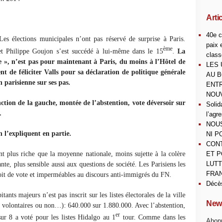
Arti
40e c
Les élections municipales n’ont pas réservé de surprise à Paris.
paix 
ème
et Philippe Goujon s’est succédé à lui-même dans le 15
.
La
class
le », n’est pas pour maintenant à Paris, du moins à l’Hôtel de
LES 
 de féliciter Valls pour sa déclaration de politique générale
AU B
n parisienne sur ses pas.
ENTR
NOUV
nction de la gauche, montée de l’abstention, vote déversoir sur
Solid
.
l’agr
NOUS
n l’expliquent en partie.
NI P
CONT
nt plus riche que la moyenne nationale, moins sujette à la colère
ET P
LUTT
nte, plus sensible aussi aux questions de société. Les Parisiens les
FRAN
oit de vote et imperméables au discours anti-immigrés du FN.
Décè
itants majeurs n’est pas inscrit sur les listes électorales de la ville
News
its volontaires ou non…): 640.000 sur 1.880.000. Avec l’abstention,
er
ur 8 a voté pour les listes Hidalgo au 1
tour.
Comme dans les
Abonn