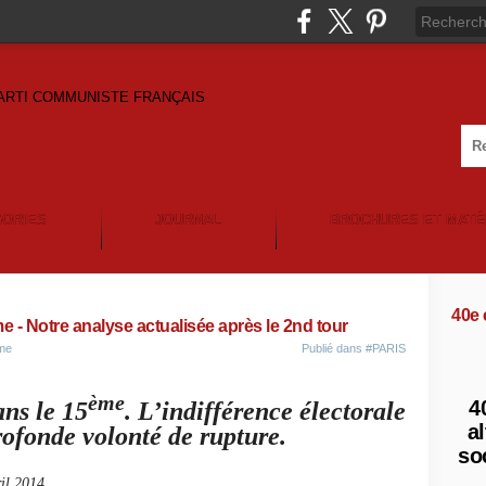
GORIES
JOURNAL
BROCHURES ET MATÉ
40e
e - Notre analyse actualisée après le 2nd tour
ème
Publié dans
#PARIS
ème
4
ans le 15
. L’indifférence électorale
al
rofonde volonté de rupture.
so
il 2014