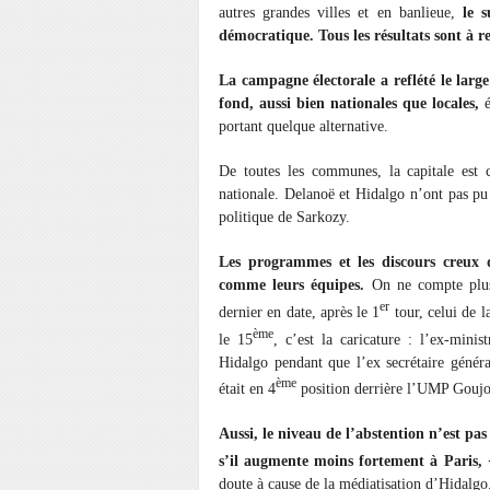
autres grandes villes et en banlieue,
le 
démocratique. Tous les résultats sont à re
La campagne électorale a reflété le large
fond, aussi bien nationales que locales,
é
portant quelque alternative.
De toutes les communes, la capitale est ce
nationale. Delanoë et Hidalgo n’ont pas p
politique de Sarkozy.
Les programmes et les discours creux 
comme leurs équipes.
On ne compte plus
er
dernier en date, après le 1
tour, celui de l
ème
le 15
, c’est la caricature : l’ex-mini
Hidalgo pendant que l’ex secrétaire généra
ème
était en 4
position derrière l’UMP Goujo
Aussi, le niveau de l’abstention n’est p
s’il augmente moins fortement à Paris,
doute à cause de la médiatisation d’Hidalgo