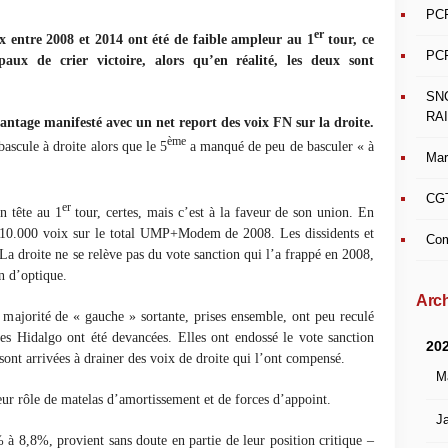
PCF
er
x entre 2008 et 2014 ont été de faible ampleur au 1
tour, ce
PCF
ux de crier victoire, alors qu’en réalité, les deux sont
SN
RAI
vantage manifesté avec un net report des voix FN sur la droite.
ème
ascule à droite alors que le 5
a manqué de peu de basculer « à
Mar
CGT
er
n tête au 1
tour, certes, mais c’est à la faveur de son union. En
t 10.000 voix sur le total UMP+Modem de 2008. Les dissidents et
Com
La droite ne se relève pas du vote sanction qui l’a frappé en 2008,
on d’optique.
Arch
la majorité de « gauche » sortante, prises ensemble, ont peu reculé
es Hidalgo ont été devancées. Elles ont endossé le vote sanction
20
ont arrivées à drainer des voix de droite qui l’ont compensé.
M
ur rôle de matelas d’amortissement et de forces d’appoint.
Ja
% à 8,8%, provient sans doute en partie de leur position critique –