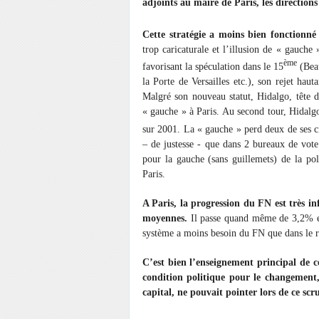
adjoints au maire de Paris, les direction
Cette stratégie a moins bien fonctionné
trop caricaturale et l’illusion de « gauche »
ème
favorisant la spéculation dans le 15
(Beau
la Porte de Versailles etc.), son rejet hau
Malgré son nouveau statut, Hidalgo, tête de
« gauche » à Paris. Au second tour, Hida
sur 2001. La « gauche » perd deux de ses ci
– de justesse - que dans 2 bureaux de vote
pour la gauche (sans guillemets) de la poli
Paris.
A Paris, la progression du FN est très infé
moyennes.
Il passe quand même de 3,2% e
système a moins besoin du FN que dans le r
C’est bien l’enseignement principal de ce
condition politique pour le changement
capital, ne pouvait pointer lors de ce scru