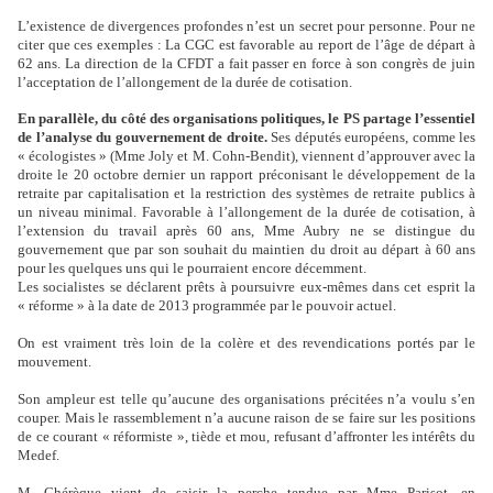
L’existence de divergences profondes n’est un secret pour personne. Pour ne
citer que ces exemples : La CGC est favorable au report de l’âge de départ à
62 ans. La direction de la CFDT a fait passer en force à son congrès de juin
l’acceptation de l’allongement de la durée de cotisation.
En parallèle, du côté des organisations politiques, le PS partage l’essentiel
de l’analyse du gouvernement de droite.
Ses députés européens, comme les
« écologistes » (Mme Joly et M. Cohn-Bendit), viennent d’approuver avec la
droite le 20 octobre dernier un rapport préconisant le développement de la
retraite par capitalisation et la restriction des systèmes de retraite publics à
un niveau minimal. Favorable à l’allongement de la durée de cotisation, à
l’extension du travail après 60 ans, Mme Aubry ne se distingue du
gouvernement que par son souhait du maintien du droit au départ à 60 ans
pour les quelques uns qui le pourraient encore décemment.
Les socialistes se déclarent prêts à poursuivre eux-mêmes dans cet esprit la
« réforme » à la date de 2013 programmée par le pouvoir actuel.
On est vraiment très loin de la colère et des revendications portés par le
mouvement.
Son ampleur est telle qu’aucune des organisations précitées n’a voulu s’en
couper. Mais le rassemblement n’a aucune raison de se faire sur les positions
de ce courant « réformiste », tiède et mou, refusant d’affronter les intérêts du
Medef.
M. Chérèque vient de saisir la perche tendue par Mme Parisot, en