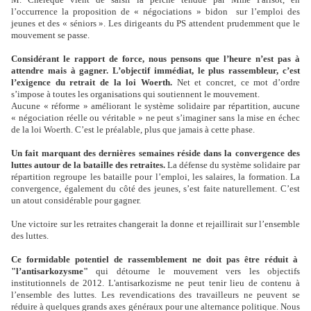
l’occurrence la proposition de « négociations » bidon sur l’emploi des
jeunes et des « séniors ». Les dirigeants du PS attendent prudemment que le
mouvement se passe.
Considérant le rapport de force, nous pensons que l’heure n’est pas à
attendre mais à gagner. L’objectif immédiat, le plus rassembleur, c’est
l’exigence du retrait de la loi Woerth.
Net et concret, ce mot d’ordre
s’impose à toutes les organisations qui soutiennent le mouvement.
Aucune « réforme » améliorant le système solidaire par répartition, aucune
« négociation réelle ou véritable » ne peut s’imaginer sans la mise en échec
de la loi Woerth. C’est le préalable, plus que jamais à cette phase.
Un fait marquant des dernières semaines réside dans la convergence des
luttes autour de la bataille des retraites.
La défense du système solidaire par
répartition regroupe les bataille pour l’emploi, les salaires, la formation. La
convergence, également du côté des jeunes, s’est faite naturellement. C’est
un atout considérable pour gagner.
Une victoire sur les retraites changerait la donne et rejaillirait sur l’ensemble
des luttes.
Ce formidable potentiel de rassemblement ne doit pas être réduit à
"l’antisarkozysme"
qui détourne
le mouvement vers les objectifs
institutionnels de 2012. L'antisarkozisme ne peut tenir lieu de contenu à
l’ensemble des luttes. Les revendications des travailleurs ne peuvent se
réduire à quelques grands axes généraux pour une alternance politique. Nous