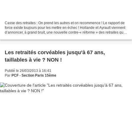
Casse des retraites : On prend les autres et on recommence ! Le rapport de
force existe toujours pour les mettre en échec ! Hollande et Ayrault viennent
d’annoncer, à grand bruit, une nouvelle contre-« réforme » des retraites qui
sera soumise au Parlement...
Les retraités corvéables jusqu’à 67 ans,
taillables à vie ? NON !
Publié le 26/03/2013 à 16:41
Par
PCF - Section Paris 15ème