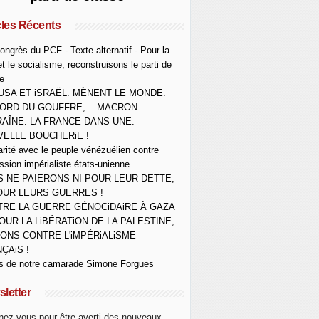
cles Récents
ongrès du PCF - Texte alternatif - Pour la
et le socialisme, reconstruisons le parti de
e
USA ET iSRAËL. MÈNENT LE MONDE.
ORD DU GOUFFRE,. . MACRON
AÎNE. LA FRANCE DANS UNE.
ELLE BOUCHERiE !
arité avec le peuple vénézuélien contre
ession impérialiste états-unienne
 NE PAIERONS NI POUR LEUR DETTE,
OUR LEURS GUERRES !
RE LA GUERRE GÉNOCiDAiRE À GAZA
OUR LA LiBÉRATiON DE LA PALESTINE,
ONS CONTRE L'iMPÉRiALiSME
ÇAiS !
s de notre camarade Simone Forgues
letter
ez-vous pour être averti des nouveaux