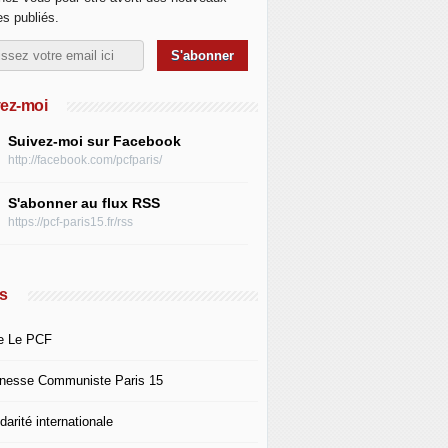
les publiés.
ez-moi
Suivez-moi sur Facebook
http://facebook.com/pcfparis/
S'abonner au flux RSS
https://pcf-paris15.fr/rss
s
e Le PCF
nesse Communiste Paris 15
darité internationale