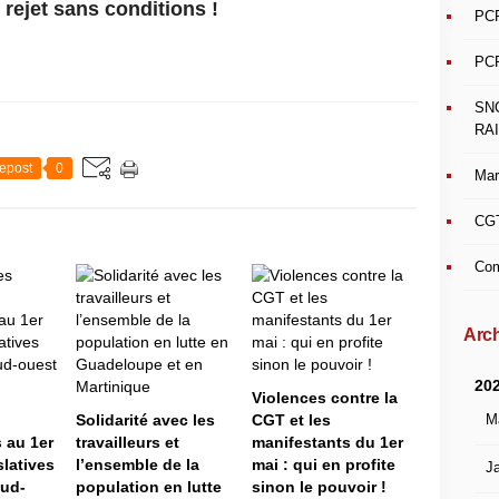
rejet sans conditions !
PCF
PCF
SN
RAI
epost
0
Mar
CGT
Com
Arch
20
Violences contre la
M
Solidarité avec les
CGT et les
 au 1er
travailleurs et
manifestants du 1er
slatives
l’ensemble de la
mai : qui en profite
Ja
sud-
population en lutte
sinon le pouvoir !