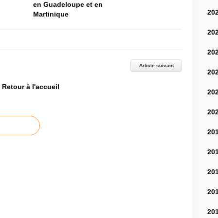
en Guadeloupe et en
20
Martinique
20
20
Article suivant
20
Retour à l'accueil
20
20
20
20
20
20
20