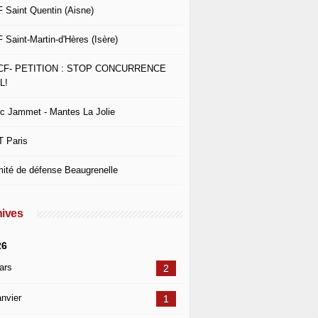
 Saint Quentin (Aisne)
 Saint-Martin-d'Hères (Isère)
CF- PETITION : STOP CONCURRENCE
L!
c Jammet - Mantes La Jolie
 Paris
ité de défense Beaugrenelle
ives
26
ars
2
nvier
1