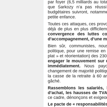
par foyer (6,5 milliards au tot
que Sarkozy n’a pas réussi
budgétaires suivront, notamme
petite enfance.
Toutes ces attaques, ces provo
déjà de plus en plus difficil
convergence des luttes co
d’accompagnement, d’une maj
Bien sûr, communistes, no
politique, pour une remise en
plat » et réorientation) des 230
engager le mouvement sur un
immédiatement.
Nous payo
changement de majorité politiqu
la casse de la retraite à 60 a
gâché.
Rassemblons les salariés, 
d’achat, les hausses de TVA,
ce cadre, dénonçons et exigeon
Le pacte de « responsabilités