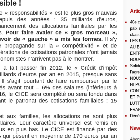
sible !
Arti
e « responsabilités » est le plus gros mauvais
epuis des années : 35 milliards d’euros,
40e c
nancement des allocations familiales par les
paix 
s.
Pour faire avaler ce « gros morceau »,
class
ouvoir de « gauche » a mis les formes.
Il s’y
LES 
e propagande sur la « compétitivité » et de
AU B
rations de cotisations patronales n’ont jamais
ENTR
onomistes n’arrivent pas à le montrer.
NOUV
Solid
 a fait passer fin 2012, le « Crédit d’impôt
l’agr
milliards d’euros par an en 2015, presque sans
NOUS
 Il s’agit pourtant de faire rembourser par le
NI P
ités avant tout – 6% des salaires (inférieurs à
CONT
016, le CICE sera complété ou sera fondu dans
ET P
nt le patronat des cotisations familiales : 15
LUTT
FRAN
et aux familles, les allocations ne sont plus
Décè
laires. Leur caractère universel est remis en
News
us en plus bas. Le CICE est financé par des
A qui pèsent en moyenne de 170 euros par an
Abonn