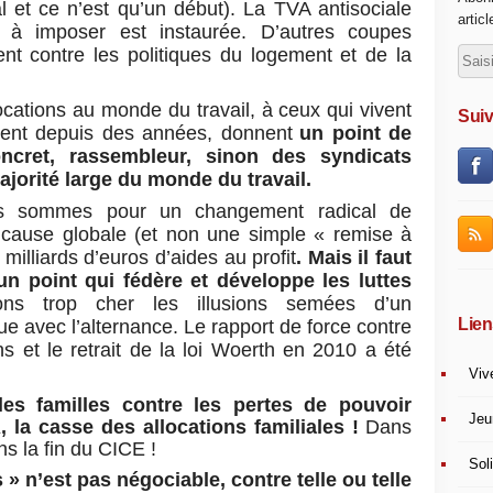
al et ce n’est qu’un début). La TVA antisociale
artic
 à imposer est instaurée. D’autres coupes
nt contre les politiques du logement et de la
cations au monde du travail, à ceux qui vivent
Suiv
ement depuis des années, donnent
un point de
ncret, rassembleur, sinon des syndicats
orité large du monde du travail.
us sommes pour un changement radical de
 cause globale (et non une simple « remise à
 milliards d’euros d’aides au profit
. Mais il faut
 point qui fédère et développe les luttes
ns trop cher les illusions semées d’un
Lien
e avec l’alternance. Le rapport de force contre
ns et le retrait de la loi Woerth en 2010 a été
Viv
les familles contre les pertes de pouvoir
Jeu
 la casse des allocations familiales !
Dans
s la fin du CICE !
Soli
 » n’est pas négociable, contre telle ou telle