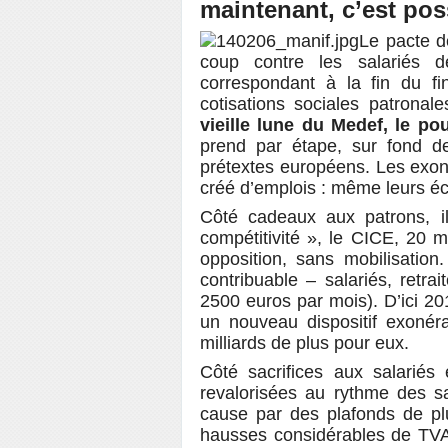
maintenant, c’est pos
Le pacte d
coup contre les salariés d
correspondant à la fin du fi
cotisations sociales patronale
vieille lune du Medef, le p
prend par étape, sur fond d
prétextes européens. Les exoné
créé d’emplois : même leurs éc
Côté cadeaux aux patrons, il
compétitivité », le CICE, 20 
opposition, sans mobilisation.
contribuable – salariés, retra
2500 euros par mois). D’ici 2
un nouveau dispositif exonéra
milliards de plus pour eux.
Côté sacrifices aux salariés 
revalorisées au rythme des sa
cause par des plafonds de pl
hausses considérables de TV