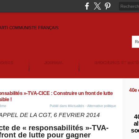
GORIES
JOURNAL
BROCHURES ET MATÉ
40e
nsabilités »-TVA-CICE : Construire un front de lutte
ible !
5ème
Publié dans
#Actualités - Alternative politique
APPEL DE LA CGT, 6 FEVRIER 2014
4
al
te de « responsabilités »-TVA-
so
front de lutte pour gagner