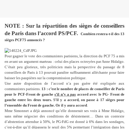
NOTE : Sur la répartition des sièges de conseillers
de Paris dans l’accord PS/PCF.
Combien restera-t-il des 13
sièges PCF75 annoncés ?
Pour gagner le vote des communistes parisiens, la direction du PCF 75 a mis
en avant un argument marteau : celui des places octroyées par Anne Hidalgo.
C’était peu glorieux, très politicien mais la perspective du passage de 8
conseillers de Paris à 13 pouvait paraître suffisamment alléchante pour faire
baisser les paupières sur la compromission politique.
Une autre disposition de l’accord n’a pas guère été expliquée aux
communistes parisiens.
13 : c’est le nombre de places de conseiller de Paris
pour le PCF-Front de gauche
s’il n’y a pas
accord avec le PG- Front de
gauche entre les deux tours.
S’il y a accord, on passe à 17 sièges pour
l’ensemble du Front de gauche. Or il y aura accord
.
Mme Simonnet a déjà annoncé qu’elle donnerait ses voix à Mme Hidalgo,
sans même négocier des conditions de désistement… Dans un contexte
d’abstention attendue à 50%, le PG-FdG est donné à 6% dans les sondages,
c’est-à-dire qu’il dépassera le seuil des 5% permettant l’intégration dans les