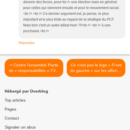
devenir des forces, pour<br /> une élection mais en général
pour celles qui viennent ensuite et pour le mouvement social.
<br /> <br /> Ce dernier argument est, je pense, le plus
important et le plus triste au regard de la stratégie du PCF.
Mais bon c'est un autre débat hein ?!!<br /> <br /> à une
prochaine.<br />
Répondre
< Contre l’ensemble Pacte
Ce n’est pas le logo « Front
de « responsabilités »-TVA-
de gauche » sur les affiches
CICE : Construire un front
d’Hidalgo qui nous gêne! >
de lutte pour gagner
maintenant, c’est possible !
Hébergé par Overblog
Top articles
Pages
Contact
Signaler un abus