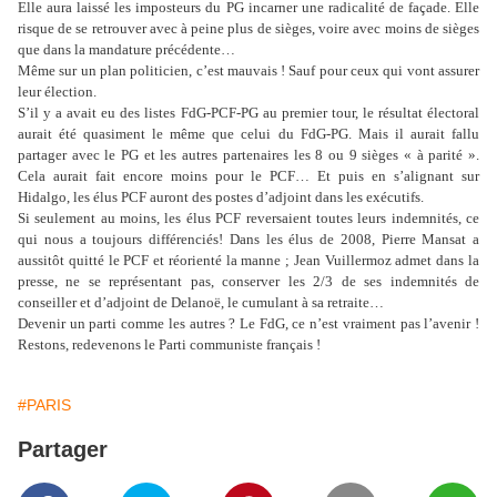
Elle aura laissé les imposteurs du PG incarner une radicalité de façade. Elle
risque de se retrouver avec à peine plus de sièges, voire avec moins de sièges
que dans la mandature précédente…
Même sur un plan politicien, c’est mauvais ! Sauf pour ceux qui vont assurer
leur élection.
S’il y a avait eu des listes FdG-PCF-PG au premier tour, le résultat électoral
aurait été quasiment le même que celui du FdG-PG. Mais il aurait fallu
partager avec le PG et les autres partenaires les 8 ou 9 sièges « à parité ».
Cela aurait fait encore moins pour le PCF… Et puis en s’alignant sur
Hidalgo, les élus PCF auront des postes d’adjoint dans les exécutifs.
Si seulement au moins, les élus PCF reversaient toutes leurs indemnités, ce
qui nous a toujours différenciés! Dans les élus de 2008, Pierre Mansat a
aussitôt quitté le PCF et réorienté la manne ; Jean Vuillermoz admet dans la
presse, ne se représentant pas, conserver les 2/3 de ses indemnités de
conseiller et d’adjoint de Delanoë, le cumulant à sa retraite…
Devenir un parti comme les autres ? Le FdG, ce n’est vraiment pas l’avenir !
Restons, redevenons le Parti communiste français !
#PARIS
Partager