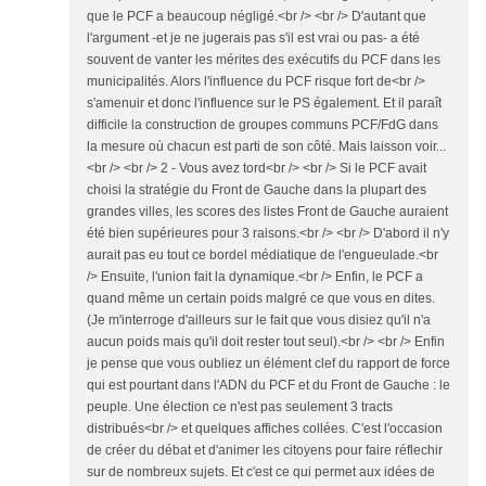
que le PCF a beaucoup négligé.<br /> <br /> D'autant que
l'argument -et je ne jugerais pas s'il est vrai ou pas- a été
souvent de vanter les mérites des exécutifs du PCF dans les
municipalités. Alors l'influence du PCF risque fort de<br />
s'amenuir et donc l'influence sur le PS également. Et il paraît
difficile la construction de groupes communs PCF/FdG dans
la mesure où chacun est parti de son côté. Mais laisson voir...
<br /> <br /> 2 - Vous avez tord<br /> <br /> Si le PCF avait
choisi la stratégie du Front de Gauche dans la plupart des
grandes villes, les scores des listes Front de Gauche auraient
été bien supérieures pour 3 raisons.<br /> <br /> D'abord il n'y
aurait pas eu tout ce bordel médiatique de l'engueulade.<br
/> Ensuite, l'union fait la dynamique.<br /> Enfin, le PCF a
quand même un certain poids malgré ce que vous en dites.
(Je m'interroge d'ailleurs sur le fait que vous disiez qu'il n'a
aucun poids mais qu'il doit rester tout seul).<br /> <br /> Enfin
je pense que vous oubliez un élément clef du rapport de force
qui est pourtant dans l'ADN du PCF et du Front de Gauche : le
peuple. Une élection ce n'est pas seulement 3 tracts
distribués<br /> et quelques affiches collées. C'est l'occasion
de créer du débat et d'animer les citoyens pour faire réflechir
sur de nombreux sujets. Et c'est ce qui permet aux idées de