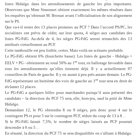
listes Hidalgo dans les arrondissements de gauche les plus importants.
Observons que Mme Simonnet obtient exactement les mêmes résultats dans
les enquêtes qu’obtenait M. Brossat avant l’officialisation de son alignement
sur le PS.
Que va-t-il rester des 13 places promises au PCF ? Dans l’accord PS/PC, les
socialistes ont prévu de céder, sur leur quota, 4 sièges aux candidats des
listes PG-FdG. Au-delà de 4, les sièges PG-FdG seront retranchés des 13
attribués virtuellement au PCF.
Cette tambouille est peu lisible, certes. Mais voilà un scénario probable.
Le PG-FdG obtient 6% (fourchette basse). Les listes de gauche - Hidalgo +
er
EELV + PG - obtiennent au total 50% au 1
tour, en ballotage favorable dans
tous les arrondissements qu’elles tiennent déjà. Il y a actuellement 97
conseillers de Paris de gauche. Il y en aurait à peu près autant demain. Le PG-
er
FdG représentant un huitième des voix de gauche au 1
tour sera en droit de
réclamer 12 places.
Le PG-FdG a quelques billes pour marchander puisqu’il aura présenté des
candidats – la direction du PCF 75 sera, elle, hors-jeu, sauf la pitié de Mme
Hidalgo.
Demandant 12, le PG obtiendra 8 ou 9 sièges, pris donc pour 4 sur le
contingent PS et pour 5 sur le contingent PCF, réduit du coup de 13 à 8…
Si le PG-FdG faisait 7,5%, le nombre de sièges laissés au PCF pourrait
descendre à 6 ou 5…
En résumé, la direction du PCF 75 se sera disqualifiée en s’alliant à Hidalgo.